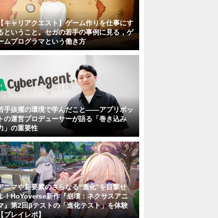
【キャリアクエスト】ゲーム作りを仕事にす
るということ。セガの若手の事例に見る，ゲ
ームプログラマという働き方
若手抜擢の環境で学んだこと――アプリボッ
トの運営プロデューサーが語る「巻き込み
力」の重要性
アニマや新要素のさらなる“進化”を目撃せ
よ！HoYoverse新作『崩壊：ネクサスアニ
マ』第2回βテストの「進化テスト」を体験
【プレイレポ】