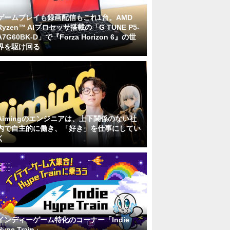
ゲームプレイも録画配信もこれ1台。AMD
Ryzen™ AIプロセッサ搭載の「G TUNE P5-
A7G60BK-D」で『Forza Horizon 6』の世
界を駆け回る
Aimingのエンジニアは、上下関係のない社
内で自主的に働き、「好き」を仕事にしてい
く
インディーゲーム特化のコーナー「Indie
Hype Train」