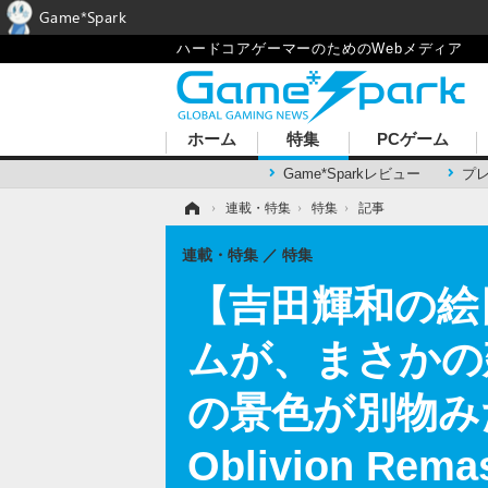
Game*Spark
ハードコアゲーマーのためのWebメディア
ホーム
特集
PCゲーム
Game*Sparkレビュー
プ
ホーム
›
連載・特集
›
特集
›
記事
連載・特集
特集
【吉田輝和の絵
ムが、まさかの
の景色が別物みたいに
Oblivion Rema