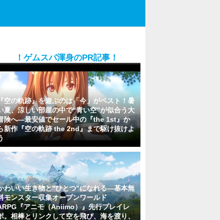
！ゲムスパ渾身のPR記事！
『空の軌跡』を遊ぶのは「今」がベスト！暑
い夏、涼しい部屋の中で“青い空”が似合う大
冒険へ―最安値でセール中の『the 1st』か
ら新作『空の軌跡 the 2nd』まで駆け抜けよ
う
かわいい生き物と"ひとつ"になれる―基本無
料モンスター収集オープンワールド
ARPG『アニモ（Aniimo）』先行プレイレ
ポ。相棒とリンクして空を飛び、海を渡り、