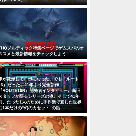
THQノルディック特集ページでゲムスパのオ
ススメと最新情報をチェックしよう
車が変形してロボになった、でも『ルート
16』だった―41年ぶり完全新作
『ROUTE16R』開発者インタビュー。新旧
スタッフが語るシリーズの魂。そして41年
前、たった1人のために手作業で直した世界
に1本だけの“幻のカセット”の話