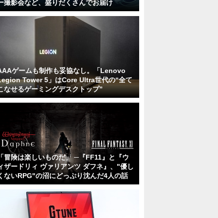
ー撮影会など、盛りだくさんでお届け
AAAゲームも制作も妥協なし。「Lenovo
Legion Tower 5」はCore Ultra世代の“全て
こなせるゲーミングデスクトップ”
「冒険は楽しいものだ」 ─『FF11』と『ウ
ィザードリィ ヴァリアンツ ダフネ』、"優し
くないRPG"の沼にどっぷり沈んだ4人の話