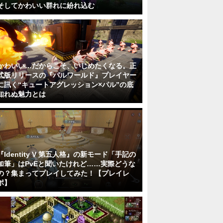
そしてかわいい群れに紛れ込む
かわいい…だからこそ、いじめたくなる。正
式版リリースの『パルワールド』プレイヤー
に訊く“キュートアグレッション×パル”の底
知れぬ魅力とは
『Identity V 第五人格』の新モード「手記の
加筆」はPvEと聞いたけれど……実際どうな
の？集まってプレイしてみた！【プレイレ
ポ】