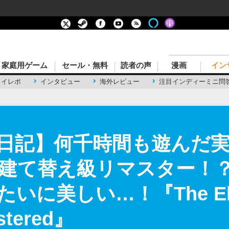
家庭用ゲーム
セール・無料
読者の声
漫画
イン
レイレポ
インタビュー
海外レビュー
注目インディーミニ問
日記】何千時間も遊んだ
建て替え級リマスター！
美しい…！『The Elder S
stered』