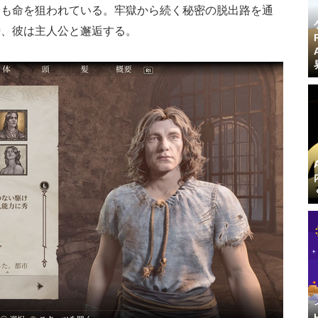
身も命を狙われている。牢獄から続く秘密の脱出路を通
時、彼は主人公と邂逅する。