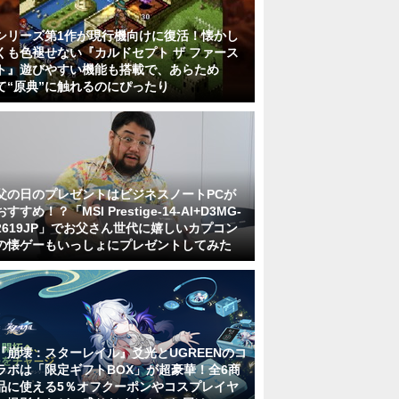
シリーズ第1作が現行機向けに復活！懐かし
くも色褪せない『カルドセプト ザ ファース
ト』遊びやすい機能も搭載で、あらため
て“原典”に触れるのにぴったり
父の日のプレゼントはビジネスノートPCが
おすすめ！？「MSI Prestige-14-AI+D3MG-
2619JP」でお父さん世代に嬉しいカプコン
の懐ゲーもいっしょにプレゼントしてみた
『崩壊：スターレイル』爻光とUGREENのコ
ラボは「限定ギフトBOX」が超豪華！全6商
品に使える5％オフクーポンやコスプレイヤ