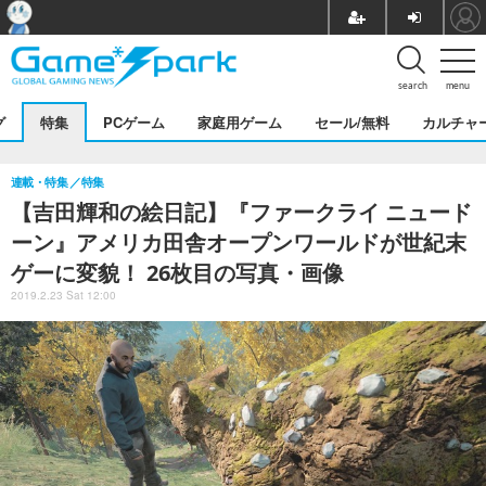
search
menu
グ
特集
PCゲーム
家庭用ゲーム
セール/無料
カルチャ
連載・特集
特集
【吉田輝和の絵日記】『ファークライ ニュード
ーン』アメリカ田舎オープンワールドが世紀末
ゲーに変貌！ 26枚目の写真・画像
2019.2.23 Sat 12:00