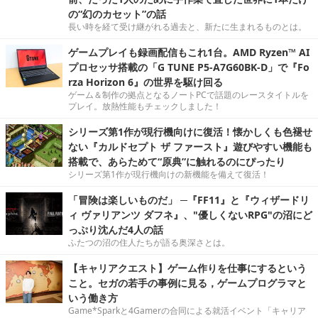
の“幻のカセット”の話
長い時を経て受け継がれる過去と、新たに生まれるものとは。
ゲームプレイも録画配信もこれ1台。AMD Ryzen™ AI
プロセッサ搭載の「G TUNE P5-A7G60BK-D」で『Fo
rza Horizon 6』の世界を駆け回る
ゲーム＆制作の拠点となるノートPCで話題のレースタイトルを
プレイ。放熱性能もチェックしました！
シリーズ第1作が現行機向けに復活！懐かしくも色褪せ
ない『カルドセプト ザ ファースト』遊びやすい機能も
搭載で、あらためて“原典”に触れるのにぴったり
シリーズ第1作が現行機向けの新機能を備えて復活！
「冒険は楽しいものだ」 ─『FF11』と『ウィザードリ
ィ ヴァリアンツ ダフネ』、"優しくないRPG"の沼にど
っぷり沈んだ4人の話
ふたつの沼の住人たちが語る奥深さとは。
【キャリアクエスト】ゲーム作りを仕事にするという
こと。セガの若手の事例に見る，ゲームプログラマと
いう働き方
Game*Sparkと4Gamerの合同による就活イベント「キャリア