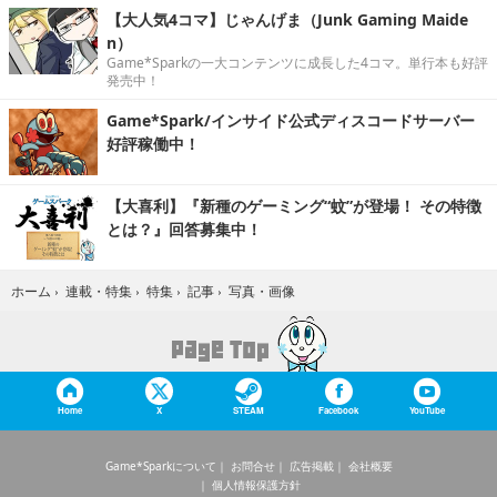
【大人気4コマ】じゃんげま（Junk Gaming Maide
n）
Game*Sparkの一大コンテンツに成長した4コマ。単行本も好評
発売中！
Game*Spark/インサイド公式ディスコードサーバー
好評稼働中！
【大喜利】『新種のゲーミング“蚊”が登場！ その特徴
とは？』回答募集中！
写真・画像
ホーム
›
連載・特集
›
特集
›
記事
›
Home
X
STEAM
Facebook
YouTube
Game*Sparkについて
お問合せ
広告掲載
会社概要
個人情報保護方針