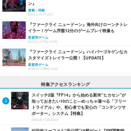
ン』
連載・特集
2019.2.15 Fri 0:07
『ファークライ ニュードーン』海外向けローンチトレ
イラー！ゲーム序盤12分のゲームプレイ映像も
家庭用ゲーム
2019.2.14 Thu 10:45
『ファークライ ニュードーン』ハイパーゴキゲンなカ
スタマイズトレイラー公開！【UPDATE】
家庭用ゲーム
2019.2.13 Wed 13:35
特集アクセスランキング
スイッチ2版『FF14』から始める新米“ヒカセン”が
知っておきたい10のこと―めっちゃ遊べる「フリー
トライアル」や、初心者でも安心の「コンテンツサ
ポーター」システム【特集】
2026.8.4 Tue 22:20
伝説的スーファミ“非公認”18禁ゲーム『SM調教師