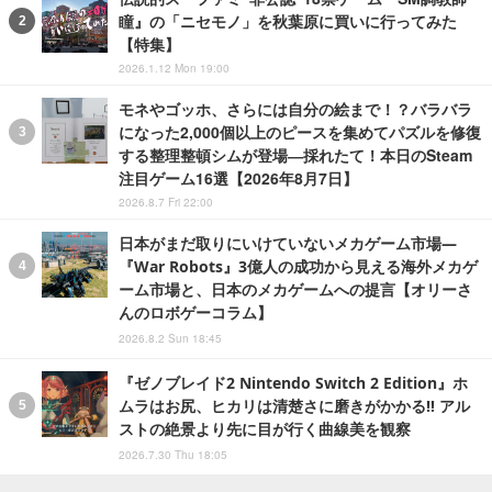
瞳』の「ニセモノ」を秋葉原に買いに行ってみた
【特集】
2026.1.12 Mon 19:00
モネやゴッホ、さらには自分の絵まで！？バラバラ
になった2,000個以上のピースを集めてパズルを修復
する整理整頓シムが登場―採れたて！本日のSteam
注目ゲーム16選【2026年8月7日】
2026.8.7 Fri 22:00
日本がまだ取りにいけていないメカゲーム市場―
『War Robots』3億人の成功から見える海外メカゲ
ーム市場と、日本のメカゲームへの提言【オリーさ
んのロボゲーコラム】
2026.8.2 Sun 18:45
『ゼノブレイド2 Nintendo Switch 2 Edition』ホ
ムラはお尻、ヒカリは清楚さに磨きがかかる!! アル
ストの絶景より先に目が行く曲線美を観察
2026.7.30 Thu 18:05