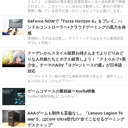
クエスト」の第4回が東京都立産業貿易センター浜松町館で開催
されました。このイベントに合わせて取材した、各社の現場で
実際に働いている若手社員へのインタビューをお届けします。
GeForce NOWで『Forza Horizon 6』をプレイ。ハ
ンドルコントローラー×クラウドゲーミングの底力を体
感
体感的にラグはほぼ無し。グラフィックスはもちろん最高設定
でプレイ可能！
クーデレからスタイル抜群お姉さんまでよりどりみど
りな人外娘たちとホテル経営しよう！「クトゥルフ×美
少女」テーマのADV『ヨグ=ソトースの庭』が日本語
対応
ツンデレドラゴン娘や無口な複眼死神美少女など、属性てんこ
もりのヒロインたちがアツい！
ゲームコマースの最前線ーXsolla特集
Xsollaの最新情報はこちらから！
AAAゲームも制作も妥協なし。「Lenovo Legion To
wer 5」はCore Ultra世代の“全てこなせるゲーミング
デスクトップ”