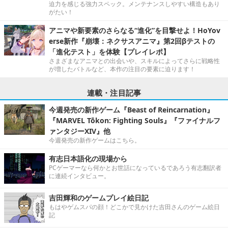
迫力を感じる強力スペック。メンテナンスしやすい構造もあり
がたい！
アニマや新要素のさらなる“進化”を目撃せよ！HoYov
erse新作『崩壊：ネクサスアニマ』第2回βテストの
「進化テスト」を体験【プレイレポ】
さまざまなアニマとの出会いや、スキルによってさらに戦略性
が増したバトルなど、本作の注目の要素に迫ります！
連載・注目記事
今週発売の新作ゲーム『Beast of Reincarnation』
『MARVEL Tōkon: Fighting Souls』『ファイナルフ
ァンタジーXIV』他
今週発売の新作ゲームはこちら。
有志日本語化の現場から
PCゲーマーなら何かとお世話になっているであろう有志翻訳者
に連続インタビュー。
吉田輝和のゲームプレイ絵日記
もはやゲムスパの顔！どこかで見かけた吉田さんのゲーム絵日
記