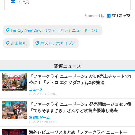
正社員
Sponsored by
Far Cry New Dawn（ファークライ ニュードーン）
吉田輝和
ポストアポカリプス
関連ニュース
『ファークライ ニュードーン』がUK売上チャートで1
位に！『メトロ エクソダス』は2位発進
ニュース
2019.2.19 Tue 2:50
『ファークライ ニュードーン』発売開始―ジョセフ役
「てらそままさき」さんなど吹替声優陣も発表
家庭用ゲーム
2019.2.15 Fri 13:43
海外レビューひとまとめ『ファークライ ニュードー