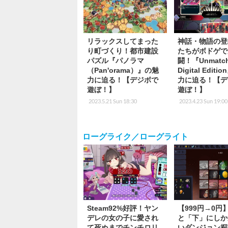
リラックスしてまった
神話・物語の登
り町づくり！都市建設
たちがボドゲで
パズル『パノラマ
闘！『Unmatch
（Pan'orama）』の魅
Digital Edit
力に迫る！【デジボで
力に迫る！【デ
遊ぼ！】
遊ぼ！】
2023.5.21 Sun 18:30
2023.4.23 Sun 19:00
ローグライク／ローグライト
Steam92%好評！ヤン
【999円→0円
デレの女の子に愛され
と「下」にしか
て死ぬまでチンチロリ
いダンジョン探