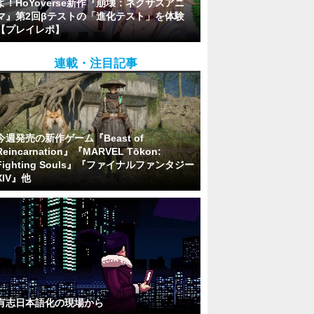
よ！HoYoverse新作『崩壊：ネクサスアニ
マ』第2回βテストの「進化テスト」を体験
【プレイレポ】
連載・注目記事
今週発売の新作ゲーム『Beast of
Reincarnation』『MARVEL Tōkon:
Fighting Souls』『ファイナルファンタジー
XIV』他
有志日本語化の現場から