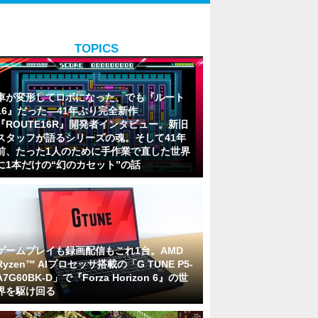
TOPICS
車が変形してロボになった、でも『ルート
16』だった―41年ぶり完全新作
『ROUTE16R』開発者インタビュー。新旧
スタッフが語るシリーズの魂。そして41年
前、たった1人のために手作業で直した世界
に1本だけの“幻のカセット”の話
ゲームプレイも録画配信もこれ1台。AMD
Ryzen™ AIプロセッサ搭載の「G TUNE P5-
A7G60BK-D」で『Forza Horizon 6』の世
界を駆け回る