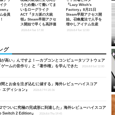
イク
うため働いて働いてま
『Lazy Witch's
Down』
いるローグライク
Factory』8月21日
イム会員
ACT『タカ派の大統
Steam早期アクセス開
！
領』Steam早期アクセ
始。召喚魔法で人手を
ス開始で早くも高評価
増やしアイテム生産
2026.8.4 Tue 17:30
2026.8.4 Tue 12:00
ング
識が高い」んですよ！―カプコンとコンピュータソフトウェア
「ゲームの音作り」と「著作権」を学んできた
2026.8.8 Sat 12:00
時間とお金を注ぎ込むに値する」海外レビューハイスコア
ート エディション』
2026.8.7 Fri 20:36
チ2でついに究極の完成形に到達した」海外レビューハイスコア
witch 2 Edition』
2026.8.6 Thu 19:45