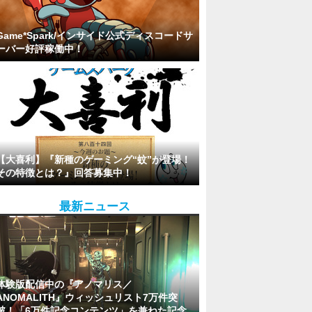
Game*Spark/インサイド公式ディスコードサ
ーバー好評稼働中！
【大喜利】『新種のゲーミング“蚊”が登場！
その特徴とは？』回答募集中！
最新ニュース
体験版配信中の『アノマリス／
ANOMALITH』ウィッシュリスト7万件突
破！「6万件記念コンテンツ」を兼ねた記念