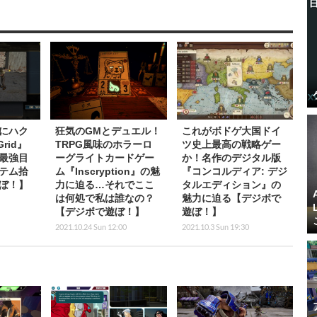
にハク
狂気のGMとデュエル！
これがボドゲ大国ドイ
rid』
TRPG風味のホラーロ
ツ史上最高の戦略ゲー
最強目
ーグライトカードゲー
か！名作のデジタル版
テム拾
ム『Inscryption』の魅
『コンコルディア: デジ
ぼ！】
力に迫る…それでここ
タルエディション』の
は何処で私は誰なの？
魅力に迫る【デジボで
【デジボで遊ぼ！】
遊ぼ！】
2021.10.24 Sun 12:00
2021.10.3 Sun 19:30