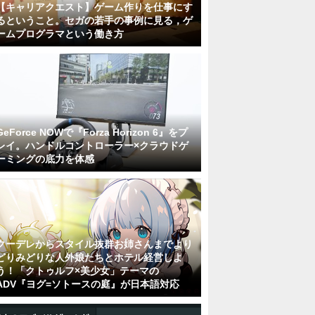
【キャリアクエスト】ゲーム作りを仕事にす
るということ。セガの若手の事例に見る，ゲ
ームプログラマという働き方
GeForce NOWで『Forza Horizon 6』をプ
レイ。ハンドルコントローラー×クラウドゲ
ーミングの底力を体感
クーデレからスタイル抜群お姉さんまでより
どりみどりな人外娘たちとホテル経営しよ
う！「クトゥルフ×美少女」テーマの
ADV『ヨグ=ソトースの庭』が日本語対応