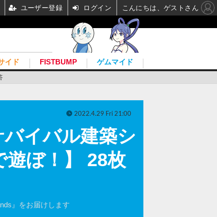
ユーザー登録
ログイン
こんにちは、ゲストさん
サイド
FISTBUMP
ゲムマイド
答
2022.4.29 Fri 21:00
サバイバル建築シ
で遊ぼ！】 28枚
nds』をお届けします