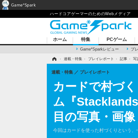
Game*Spark
ハードコアゲーマーのためのWebメディア
ホーム
特集
PCゲーム
Game*Sparkレビュー
プ
ホーム
›
連載・特集
›
プレイレポート
›
記事
›
写
連載・特集
プレイレポート
カードで村づく
ム『Stackl
目の写真・画像
今回はカードを使った村づくりという、一風