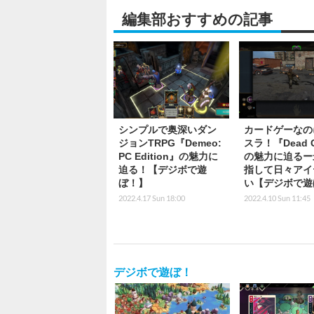
編集部おすすめの記事
シンプルで奥深いダン
カードゲーなの
ジョンTRPG『Demeo:
スラ！『Dead G
PC Edition』の魅力に
の魅力に迫るー
迫る！【デジボで遊
指して日々アイ
ぼ！】
い【デジボで遊
2022.4.17 Sun 18:00
2022.4.10 Sun 11:45
デジボで遊ぼ！