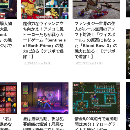
場人物
超強力なヴィランに立
ファンタジー世界の住
大乱
ち向かえ！アメコミ風
人がルール無用のアメ
ed:
ヒーローたちが戦うカ
フト対決！「ウィズボ
ion』の魅
ードゲーム『Sentinels
ール」の原案にもなっ
ジボで
of Earth-Prime』の魅
た『Blood Bowl 3』の
力に迫る【デジボで遊
魅力に迫る！【デジボ
ぼ！】
で遊ぼ！】
2023.4.16 Sun 19:00
2023.3.11 Sat 19:00
】「右」
昼は選挙活動、夜は犯
借金5,000兆円で返済期
進めな
罪組織の壊滅！邪悪な
間は30分！？ローグラ
索デッ
現職大統領に立ち向か
イト工場ビルダー