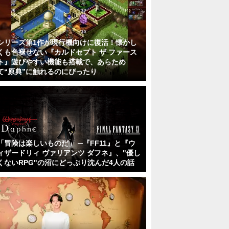
シリーズ第1作が現行機向けに復活！懐かし
くも色褪せない『カルドセプト ザ ファース
ト』遊びやすい機能も搭載で、あらため
て“原典”に触れるのにぴったり
「冒険は楽しいものだ」 ─『FF11』と『ウ
ィザードリィ ヴァリアンツ ダフネ』、"優し
くないRPG"の沼にどっぷり沈んだ4人の話