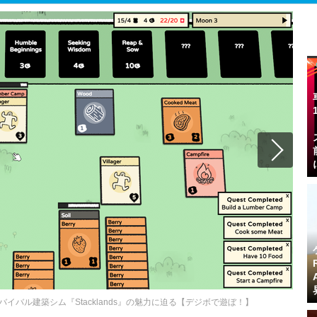
バル建築シム『Stacklands』の魅力に迫る【デジボで遊ぼ！】