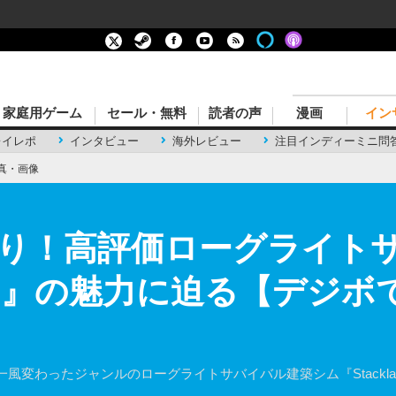
家庭用ゲーム
セール・無料
読者の声
漫画
イン
レイレポ
インタビュー
海外レビュー
注目インディーミニ問
真・画像
り！高評価ローグライト
ands』の魅力に迫る【デジボ
変わったジャンルのローグライトサバイバル建築シム『Stackla