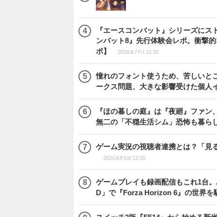
『エースコンバット』シリーズにス
ンバット8』先行体験会レポ。衝撃
ポ】
2026.8.7 Fri 12:30
憧れのフォント使うため、苦しいとこ
ークス問題、大きな影響受けた個人
『ほの暮しの庭』は『夜廻』ファン、
無二の「不穏生活シム」恐怖も暮ら
ゲーム実況の視聴者連携とは？「見るだ
2026.8.8 Sat 12:30
ゲームプレイも録画配信もこれ1台。AMD 
D」で『Forza Horizon 6』の世界