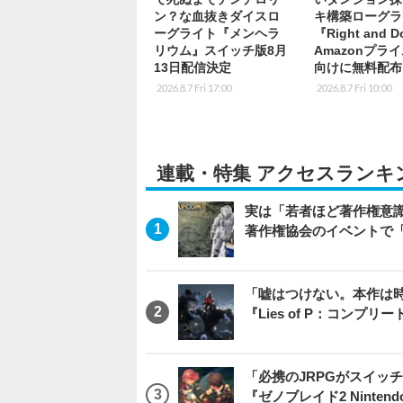
ン？な血抜きダイスロ
キ構築ローグラ
ーグライト『メンヘラ
『Right and 
リウム』スイッチ版8月
Amazonプラ
13日配信決定
向けに無料配布
2026.8.7 Fri 17:00
2026.8.7 Fri 10:00
連載・特集 アクセスランキ
実は「若者ほど著作権意
著作権協会のイベントで
「嘘はつけない。本作は
『Lies of P：コンプリ
「必携のJRPGがスイッ
『ゼノブレイド2 Nintendo S