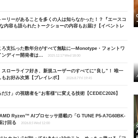
トーリーがあることを多くの人は知らなかった！？『エースコ
的な内容も語られたトークショーの内容もお届け【イベントレ
ろ支払った数年分がすべて無駄に―Monotype・フォントワ
インディー開発者は…
2025.12.17 Wed 18:00
スローライフ好き、新規ユーザーのすべてに“良し”！ 唯一
しもお好み次第【プレイレポ】
2026.8.7 Fri 19:45
け」の視聴者を“お客様"に変える技術【CEDEC2026】
Ryzen™ AIプロセッサ搭載の「G TUNE P5-A7G60BK-
を駆け回る
2026.8.5 Wed 12:00