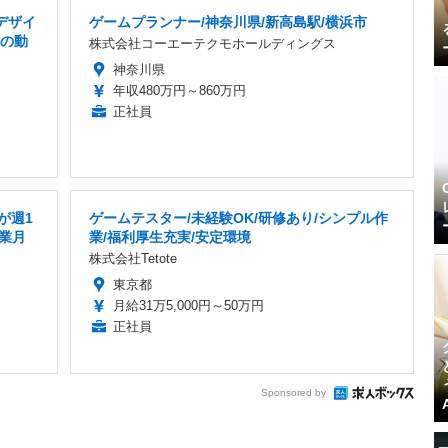
デザイ
ゲームプランナー/神奈川県/新高島駅/横浜市
ーの動
株式会社コーエーテクモホールディングス
神奈川県
年収480万円～860万円
正社員
が週1
ゲームテスター/未経験OK/研修あり/シンプル作
残業月
業/福利厚生充実/安定環境
株式会社Tetote
東京都
月給31万5,000円～50万円
正社員
Sponsored by