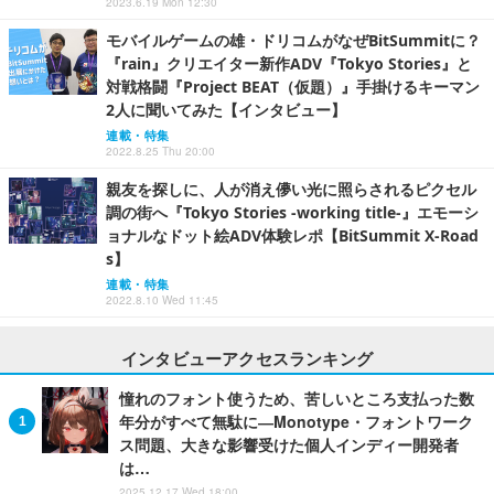
2023.6.19 Mon 12:30
モバイルゲームの雄・ドリコムがなぜBitSummitに？
『rain』クリエイター新作ADV『Tokyo Stories』と
対戦格闘『Project BEAT（仮題）』手掛けるキーマン
2人に聞いてみた【インタビュー】
連載・特集
2022.8.25 Thu 20:00
親友を探しに、人が消え儚い光に照らされるピクセル
調の街へ『Tokyo Stories -working title-』エモーシ
ョナルなドット絵ADV体験レポ【BitSummit X-Road
s】
連載・特集
2022.8.10 Wed 11:45
インタビューアクセスランキング
憧れのフォント使うため、苦しいところ支払った数
年分がすべて無駄に―Monotype・フォントワーク
ス問題、大きな影響受けた個人インディー開発者
は…
2025.12.17 Wed 18:00