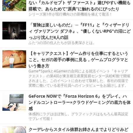
ない『カルドセプト ザ ファースト』遊びやすい機能も
搭載で、あらためて“原典”に触れるのにぴったり
シリーズ第1作が現行機向けの新機能を備えて復活！
「冒険は楽しいものだ」 ─『FF11』と『ウィザードリ
ィ ヴァリアンツ ダフネ』、"優しくないRPG"の沼にど
っぷり沈んだ4人の話
ふたつの沼の住人たちが語る奥深さとは。
【キャリアクエスト】ゲーム作りを仕事にするという
こと。セガの若手の事例に見る，ゲームプログラマと
いう働き方
Game*Sparkと4Gamerの合同による就活イベント「キャリア
クエスト」の第4回が東京都立産業貿易センター浜松町館で開催
されました。このイベントに合わせて取材した、各社の現場で
実際に働いている若手社員へのインタビューをお届けします。
GeForce NOWで『Forza Horizon 6』をプレイ。ハ
ンドルコントローラー×クラウドゲーミングの底力を体
感
体感的にラグはほぼ無し。グラフィックスはもちろん最高設定
でプレイ可能！
クーデレからスタイル抜群お姉さんまでよりどりみど