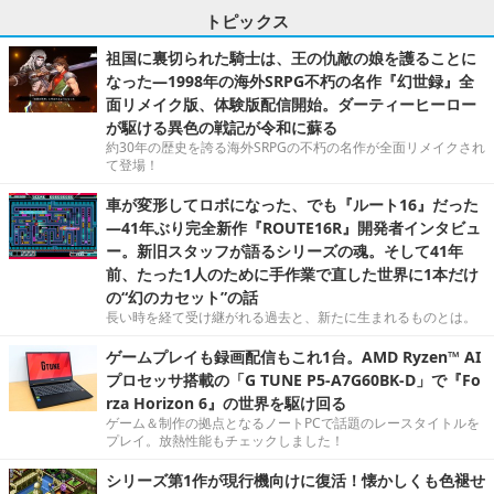
トピックス
祖国に裏切られた騎士は、王の仇敵の娘を護ることに
なった―1998年の海外SRPG不朽の名作『幻世録』全
面リメイク版、体験版配信開始。ダーティーヒーロー
が駆ける異色の戦記が令和に蘇る
約30年の歴史を誇る海外SRPGの不朽の名作が全面リメイクされ
て登場！
車が変形してロボになった、でも『ルート16』だった
―41年ぶり完全新作『ROUTE16R』開発者インタビュ
ー。新旧スタッフが語るシリーズの魂。そして41年
前、たった1人のために手作業で直した世界に1本だけ
の“幻のカセット”の話
長い時を経て受け継がれる過去と、新たに生まれるものとは。
ゲームプレイも録画配信もこれ1台。AMD Ryzen™ AI
プロセッサ搭載の「G TUNE P5-A7G60BK-D」で『Fo
rza Horizon 6』の世界を駆け回る
ゲーム＆制作の拠点となるノートPCで話題のレースタイトルを
プレイ。放熱性能もチェックしました！
シリーズ第1作が現行機向けに復活！懐かしくも色褪せ