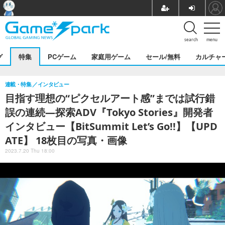
search
menu
グ
特集
PCゲーム
家庭用ゲーム
セール/無料
カルチャ
連載・特集
インタビュー
目指す理想の“ピクセルアート感”までは試行錯
誤の連続―探索ADV『Tokyo Stories』開発者
インタビュー【BitSummit Let’s Go!!】【UPD
ATE】 18枚目の写真・画像
2023.7.20 Thu 18:00