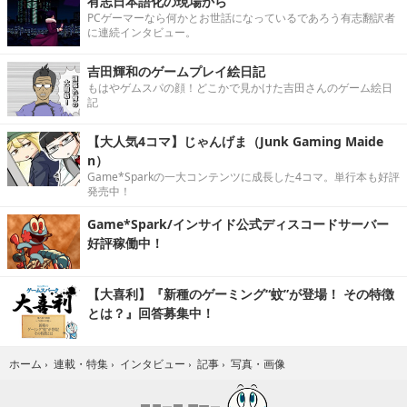
有志日本語化の現場から
PCゲーマーなら何かとお世話になっているであろう有志翻訳者
に連続インタビュー。
吉田輝和のゲームプレイ絵日記
もはやゲムスパの顔！どこかで見かけた吉田さんのゲーム絵日
記
【大人気4コマ】じゃんげま（Junk Gaming Maide
n）
Game*Sparkの一大コンテンツに成長した4コマ。単行本も好評
発売中！
Game*Spark/インサイド公式ディスコードサーバー
好評稼働中！
【大喜利】『新種のゲーミング“蚊”が登場！ その特徴
とは？』回答募集中！
写真・画像
ホーム
›
連載・特集
›
インタビュー
›
記事
›