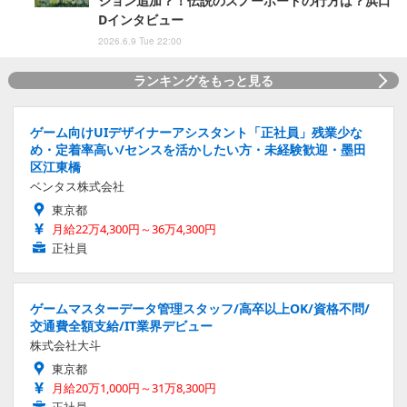
ション追加？！伝説のスノーボードの行方は？浜口
Dインタビュー
2026.6.9 Tue 22:00
ランキングをもっと見る
ゲーム向けUIデザイナーアシスタント「正社員」残業少な
め・定着率高い/センスを活かしたい方・未経験歓迎・墨田
区江東橋
ベンタス株式会社
東京都
月給22万4,300円～36万4,300円
正社員
ゲームマスターデータ管理スタッフ/高卒以上OK/資格不問/
交通費全額支給/IT業界デビュー
株式会社大斗
東京都
月給20万1,000円～31万8,300円
正社員