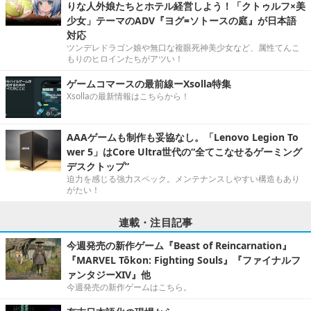
りな人外娘たちとホテル経営しよう！「クトゥルフ×美
少女」テーマのADV『ヨグ=ソトースの庭』が日本語
対応
ツンデレドラゴン娘や無口な複眼死神美少女など、属性てんこ
もりのヒロインたちがアツい！
ゲームコマースの最前線ーXsolla特集
Xsollaの最新情報はこちらから！
AAAゲームも制作も妥協なし。「Lenovo Legion To
wer 5」はCore Ultra世代の“全てこなせるゲーミング
デスクトップ”
迫力を感じる強力スペック。メンテナンスしやすい構造もあり
がたい！
連載・注目記事
今週発売の新作ゲーム『Beast of Reincarnation』
『MARVEL Tōkon: Fighting Souls』『ファイナルフ
ァンタジーXIV』他
今週発売の新作ゲームはこちら。