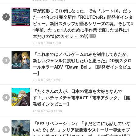
車が変形してロボになった、でも『ルート16』だっ
た―41年ぶり完全新作『ROUTE16R』開発者インタ
ビュー。新旧スタッフが語るシリーズの魂。そして4
1年前、たった1人のために手作業で直した世界に1
本だけの“幻のカセット”の話
PR
2026.8.6 Thu 12:00
「これまではノベルゲームのみを制作してきたが、
新しいジャンルに挑戦したいと思った」2D横スクロ
ールホラーADV『Dawn Bell』【開発者インタビュ
ー】
2026.8.3 Mon 17:30
「たくさんの人が、日本の電車を大好きなんで
す！」ハチャメチャ電車ACT『電車アタック』【開
発者インタビュー】
2026.8.5 Wed 17:30
『FF7 リベレーション』「まだどこにも話していな
いのですが…」クリア後要素やストーリー専念オプ