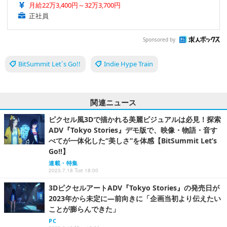
月給22万3,400円～32万3,700円
正社員
Sponsored by
BitSummit Let`s Go!!
Indie Hype Train
関連ニュース
ピクセル風3Dで描かれる美麗ビジュアルは必見！探索
ADV『Tokyo Stories』デモ版で、映像・物語・音す
べてが一体化した“美しさ”を体感【BitSummit Let’s
Go!!】
連載・特集
2023.7.18 Tue 18:00
3DピクセルアートADV『Tokyo Stories』の発売日が
2023年から未定に―前向きに「企画当初より伝えたい
ことが膨らんできた」
PC