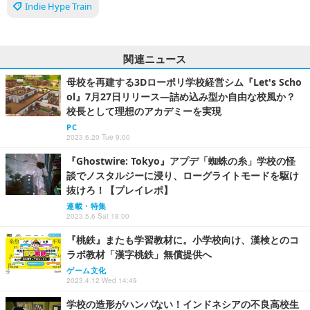
Indie Hype Train
関連ニュース
母校を再建する3Dローポリ学校経営シム『Let's Scho
ol』7月27日リリース―詰め込み型か自由な校風か？
校長として理想のアカデミーを実現
PC
2023.6.20 Tue 9:00
『Ghostwire: Tokyo』アプデ「蜘蛛の糸」学校の怪
談でノスタルジーに浸り、ローグライトモードを駆け
抜けろ！【プレイレポ】
連載・特集
2023.5.6 Sat 18:00
『桃鉄』またも学習教材に。小学校向け、漢検とのコ
ラボ教材「漢字桃鉄」無償提供へ
ゲーム文化
2023.4.12 Wed 14:49
学校の造形がハンパない！インドネシアの不良高校生