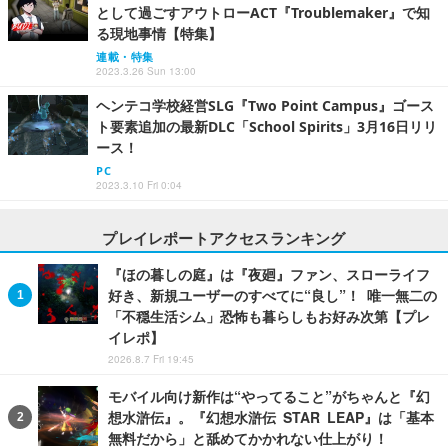
として過ごすアウトローACT『Troublemaker』で知
る現地事情【特集】
連載・特集
2023.3.26 Sun 13:00
ヘンテコ学校経営SLG『Two Point Campus』ゴース
ト要素追加の最新DLC「School Spirits」3月16日リリ
ース！
PC
2023.3.10 Fri 0:04
プレイレポートアクセスランキング
『ほの暮しの庭』は『夜廻』ファン、スローライフ
好き、新規ユーザーのすべてに“良し”！ 唯一無二の
「不穏生活シム」恐怖も暮らしもお好み次第【プレ
イレポ】
2026.8.7 Fri 19:45
モバイル向け新作は“やってること”がちゃんと『幻
想水滸伝』。『幻想水滸伝 STAR LEAP』は「基本
無料だから」と舐めてかかれない仕上がり！