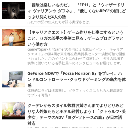
「冒険は楽しいものだ」 ─『FF11』と『ウィザードリ
ィ ヴァリアンツ ダフネ』、"優しくないRPG"の沼にど
っぷり沈んだ4人の話
ふたつの沼の住人たちが語る奥深さとは。
【キャリアクエスト】ゲーム作りを仕事にするという
こと。セガの若手の事例に見る，ゲームプログラマと
いう働き方
Game*Sparkと4Gamerの合同による就活イベント「キャリア
クエスト」の第4回が東京都立産業貿易センター浜松町館で開催
されました。このイベントに合わせて取材した、各社の現場で
実際に働いている若手社員へのインタビューをお届けします。
GeForce NOWで『Forza Horizon 6』をプレイ。ハ
ンドルコントローラー×クラウドゲーミングの底力を体
感
体感的にラグはほぼ無し。グラフィックスはもちろん最高設定
でプレイ可能！
クーデレからスタイル抜群お姉さんまでよりどりみど
りな人外娘たちとホテル経営しよう！「クトゥルフ×美
少女」テーマのADV『ヨグ=ソトースの庭』が日本語
対応