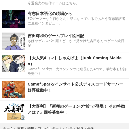
今週発売の新作ゲームはこちら。
有志日本語化の現場から
PCゲーマーなら何かとお世話になっているであろう有志翻訳者
に連続インタビュー。
吉田輝和のゲームプレイ絵日記
もはやゲムスパの顔！どこかで見かけた吉田さんのゲーム絵日
記
【大人気4コマ】じゃんげま（Junk Gaming Maide
n）
Game*Sparkの一大コンテンツに成長した4コマ。単行本も好評
発売中！
Game*Spark/インサイド公式ディスコードサーバー
好評稼働中！
【大喜利】『新種のゲーミング“蚊”が登場！ その特徴
とは？』回答募集中！
写真・画像
ホーム
›
連載・特集
›
プレイレポート
›
記事
›