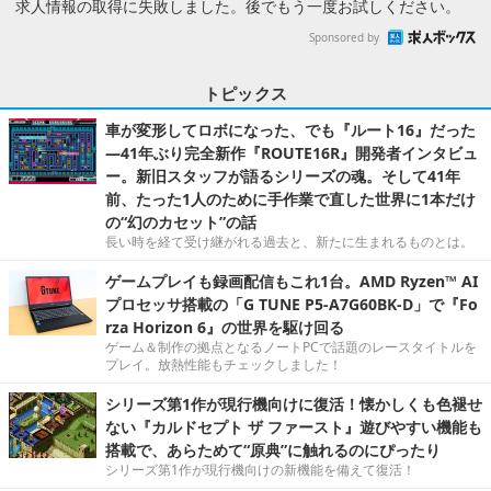
求人情報の取得に失敗しました。後でもう一度お試しください。
Sponsored by
トピックス
車が変形してロボになった、でも『ルート16』だった
―41年ぶり完全新作『ROUTE16R』開発者インタビュ
ー。新旧スタッフが語るシリーズの魂。そして41年
前、たった1人のために手作業で直した世界に1本だけ
の“幻のカセット”の話
長い時を経て受け継がれる過去と、新たに生まれるものとは。
ゲームプレイも録画配信もこれ1台。AMD Ryzen™ AI
プロセッサ搭載の「G TUNE P5-A7G60BK-D」で『Fo
rza Horizon 6』の世界を駆け回る
ゲーム＆制作の拠点となるノートPCで話題のレースタイトルを
プレイ。放熱性能もチェックしました！
シリーズ第1作が現行機向けに復活！懐かしくも色褪せ
ない『カルドセプト ザ ファースト』遊びやすい機能も
搭載で、あらためて“原典”に触れるのにぴったり
シリーズ第1作が現行機向けの新機能を備えて復活！