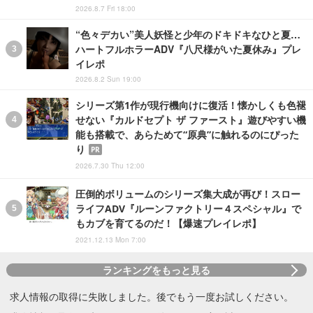
2026.8.7 Fri 18:00
“色々デカい”美人妖怪と少年のドキドキなひと夏…
ハートフルホラーADV『八尺様がいた夏休み』プレ
イレポ
2026.8.2 Sun 19:00
シリーズ第1作が現行機向けに復活！懐かしくも色褪
せない『カルドセプト ザ ファースト』遊びやすい機
能も搭載で、あらためて“原典”に触れるのにぴった
り
PR
2026.7.30 Thu 12:00
圧倒的ボリュームのシリーズ集大成が再び！スロー
ライフADV『ルーンファクトリー４スペシャル』で
もカブを育てるのだ！【爆速プレイレポ】
2021.12.13 Mon 7:00
ランキングをもっと見る
求人情報の取得に失敗しました。後でもう一度お試しください。