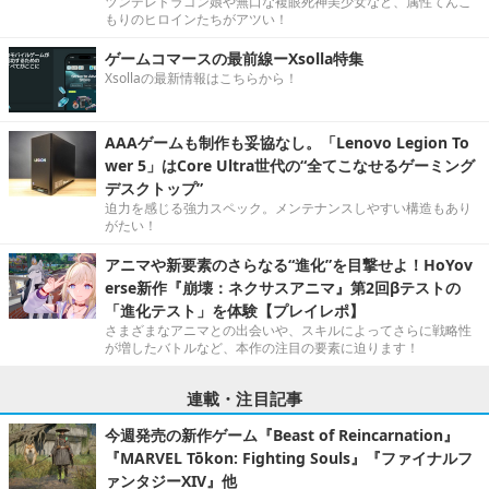
ツンデレドラゴン娘や無口な複眼死神美少女など、属性てんこ
もりのヒロインたちがアツい！
ゲームコマースの最前線ーXsolla特集
Xsollaの最新情報はこちらから！
AAAゲームも制作も妥協なし。「Lenovo Legion To
wer 5」はCore Ultra世代の“全てこなせるゲーミング
デスクトップ”
迫力を感じる強力スペック。メンテナンスしやすい構造もあり
がたい！
アニマや新要素のさらなる“進化”を目撃せよ！HoYov
erse新作『崩壊：ネクサスアニマ』第2回βテストの
「進化テスト」を体験【プレイレポ】
さまざまなアニマとの出会いや、スキルによってさらに戦略性
が増したバトルなど、本作の注目の要素に迫ります！
連載・注目記事
今週発売の新作ゲーム『Beast of Reincarnation』
『MARVEL Tōkon: Fighting Souls』『ファイナルフ
ァンタジーXIV』他