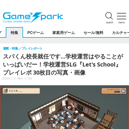
search
menu
グ
特集
PCゲーム
家庭用ゲーム
セール/無料
カルチャ
連載・特集
プレイレポート
スパくん校長就任です…学校運営はやることが
いっぱいだー！学校運営SLG『Let's School』
プレイレポ 30枚目の写真・画像
2023.7.31 Mon 17:30