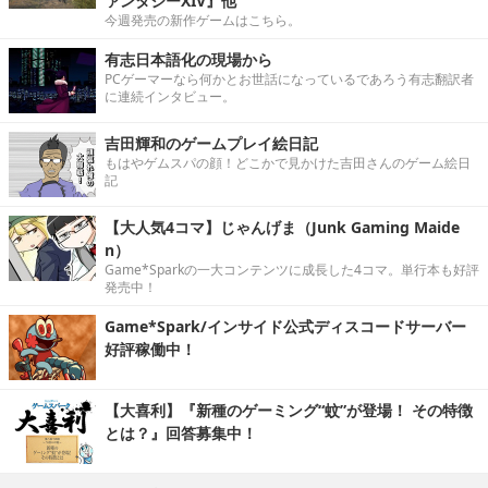
ァンタジーXIV』他
今週発売の新作ゲームはこちら。
有志日本語化の現場から
PCゲーマーなら何かとお世話になっているであろう有志翻訳者
に連続インタビュー。
吉田輝和のゲームプレイ絵日記
もはやゲムスパの顔！どこかで見かけた吉田さんのゲーム絵日
記
【大人気4コマ】じゃんげま（Junk Gaming Maide
n）
Game*Sparkの一大コンテンツに成長した4コマ。単行本も好評
発売中！
Game*Spark/インサイド公式ディスコードサーバー
好評稼働中！
【大喜利】『新種のゲーミング“蚊”が登場！ その特徴
とは？』回答募集中！