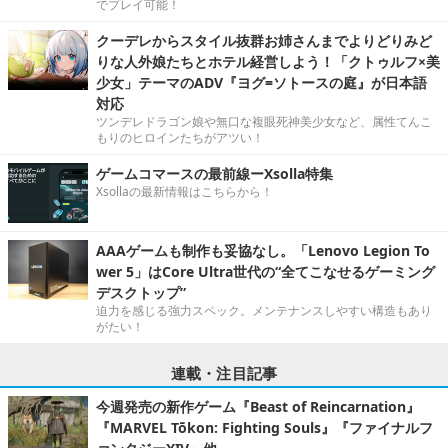
でプレイ可能！
クーデレからスタイル抜群お姉さんまでよりどりみど
りな人外娘たちとホテル経営しよう！「クトゥルフ×美
少女」テーマのADV『ヨグ=ソトースの庭』が日本語
対応
ツンデレドラゴン娘や無口な複眼死神美少女など、属性てんこ
もりのヒロインたちがアツい！
ゲームコマースの最前線ーXsolla特集
Xsollaの最新情報はこちらから！
AAAゲームも制作も妥協なし。「Lenovo Legion To
wer 5」はCore Ultra世代の“全てこなせるゲーミング
デスクトップ”
迫力を感じる強力スペック。メンテナンスしやすい構造もあり
がたい！
連載・注目記事
今週発売の新作ゲーム『Beast of Reincarnation』
『MARVEL Tōkon: Fighting Souls』『ファイナルフ