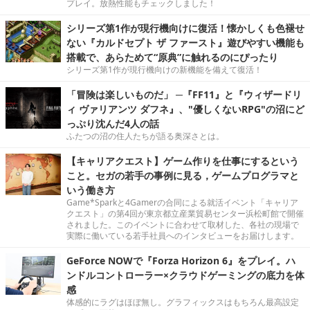
プレイ。放熱性能もチェックしました！
シリーズ第1作が現行機向けに復活！懐かしくも色褪せ
ない『カルドセプト ザ ファースト』遊びやすい機能も
搭載で、あらためて“原典”に触れるのにぴったり
シリーズ第1作が現行機向けの新機能を備えて復活！
「冒険は楽しいものだ」 ─『FF11』と『ウィザードリ
ィ ヴァリアンツ ダフネ』、"優しくないRPG"の沼にど
っぷり沈んだ4人の話
ふたつの沼の住人たちが語る奥深さとは。
【キャリアクエスト】ゲーム作りを仕事にするという
こと。セガの若手の事例に見る，ゲームプログラマと
いう働き方
Game*Sparkと4Gamerの合同による就活イベント「キャリア
クエスト」の第4回が東京都立産業貿易センター浜松町館で開催
されました。このイベントに合わせて取材した、各社の現場で
実際に働いている若手社員へのインタビューをお届けします。
GeForce NOWで『Forza Horizon 6』をプレイ。ハ
ンドルコントローラー×クラウドゲーミングの底力を体
感
体感的にラグはほぼ無し。グラフィックスはもちろん最高設定