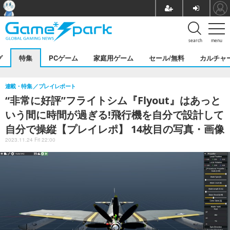
search
menu
グ
特集
PCゲーム
家庭用ゲーム
セール/無料
カルチャ
連載・特集
プレイレポート
“非常に好評”フライトシム『Flyout』はあっと
いう間に時間が過ぎる!飛行機を自分で設計して
自分で操縦【プレイレポ】 14枚目の写真・画像
2023.11.24 Fri 22:00