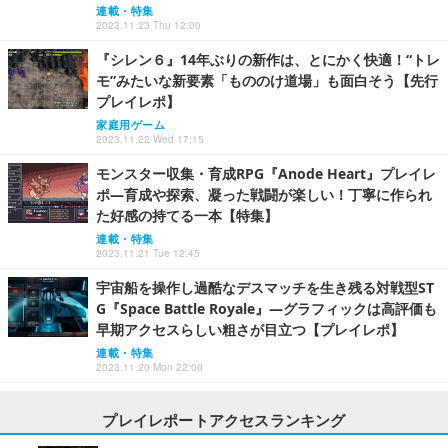
連載・特集
2023.11.23 Thu 12:00
『シレン６』14年ぶりの新作は、とにかく快適！“トレ
モ”みたいな新要素「もののけ道場」も面白そう【先行
プレイレポ】
家庭用ゲーム
2023.11.22 Wed 17:15
モンスター収集・育成RPG『Anode Heart』プレイレ
ポ―育成や探索、凝った戦闘が楽しい！丁寧に作られ
た好感の持てる一本【特集】
連載・特集
2023.11.21 Tue 12:45
宇宙船を操作し過酷なデスマッチを生き残る対戦型ST
G『Space Battle Royale』―グラフィックは高評価も
早期アクセスらしい粗さが目立つ【プレイレポ】
連載・特集
2023.11.20 Mon 22:00
プレイレポートアクセスランキング