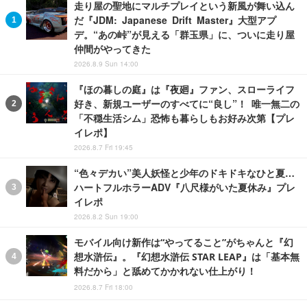
走り屋の聖地にマルチプレイという新風が舞い込ん
だ『JDM: Japanese Drift Master』大型アプ
デ。“あの峠”が見える「群玉県」に、ついに走り屋
仲間がやってきた
2026.8.9 Sun 14:00
『ほの暮しの庭』は『夜廻』ファン、スローライフ
好き、新規ユーザーのすべてに“良し”！ 唯一無二の
「不穏生活シム」恐怖も暮らしもお好み次第【プレ
イレポ】
2026.8.7 Fri 19:45
“色々デカい”美人妖怪と少年のドキドキなひと夏…
ハートフルホラーADV『八尺様がいた夏休み』プレ
イレポ
2026.8.2 Sun 19:00
モバイル向け新作は“やってること”がちゃんと『幻
想水滸伝』。『幻想水滸伝 STAR LEAP』は「基本無
料だから」と舐めてかかれない仕上がり！
2026.8.7 Fri 18:00