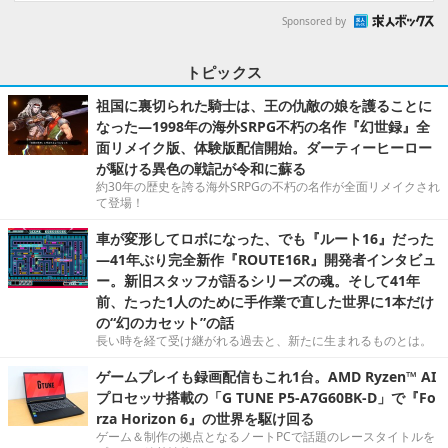
Sponsored by
トピックス
祖国に裏切られた騎士は、王の仇敵の娘を護ることに
なった―1998年の海外SRPG不朽の名作『幻世録』全
面リメイク版、体験版配信開始。ダーティーヒーロー
が駆ける異色の戦記が令和に蘇る
約30年の歴史を誇る海外SRPGの不朽の名作が全面リメイクされ
て登場！
車が変形してロボになった、でも『ルート16』だった
―41年ぶり完全新作『ROUTE16R』開発者インタビュ
ー。新旧スタッフが語るシリーズの魂。そして41年
前、たった1人のために手作業で直した世界に1本だけ
の“幻のカセット”の話
長い時を経て受け継がれる過去と、新たに生まれるものとは。
ゲームプレイも録画配信もこれ1台。AMD Ryzen™ AI
プロセッサ搭載の「G TUNE P5-A7G60BK-D」で『Fo
rza Horizon 6』の世界を駆け回る
ゲーム＆制作の拠点となるノートPCで話題のレースタイトルを