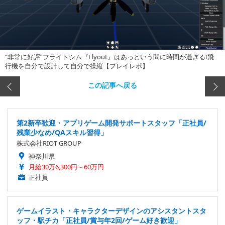
“非常に好評”フライトシム『Flyout』はあっという間に時間が過ぎる!飛
行機を自分で設計して自分で操縦【プレイレポ】
この記事へ戻る
第2新卒歓迎・アプリゲーム開発サポートスタッフ「正社員/
残業少なめ/QAスキル習得」
株式会社RIOT GROUP
神奈川県
月給30万6,300円～60万円
正社員
ゲームイラスト・キャラクターデザインのアシスタントスタ
ッフ・駅チカ「正社員/賞与年2回/ゲーム好き歓迎」