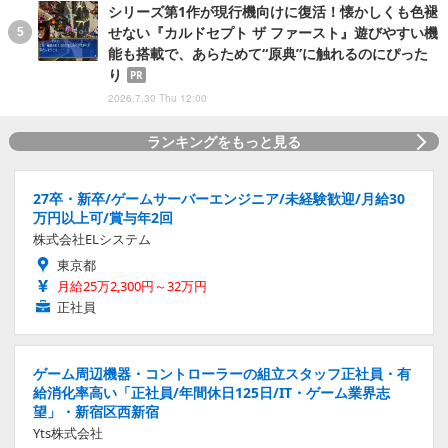
シリーズ第1作が現行機向けに復活！懐かしくも色褪
せない『カルドセプト ザ ファースト』遊びやすい機
能も搭載で、あらためて“原典”に触れるのにぴった
り
PR
2026.7.30 Thu 12:00
ランキングをもっと見る
27卒・新卒/ゲームサーバーエンジニア/未経験歓迎/月給30
万円以上可/賞与年2回
株式会社ELシステム
東京都
月給25万2,300円～32万円
正社員
ゲーム周辺機器・コントローラーの組立スタッフ正社員・有
給消化率高い「正社員/年間休日125日/IT・ゲーム業界志
望」・新宿区西新宿
Yts株式会社