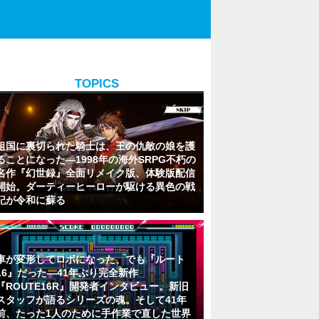
TOPICS
祖国に裏切られた騎士は、王の仇敵の娘を護
ることになった―1998年の海外SRPG不朽の
名作『幻世録』全面リメイク版、体験版配信
開始。ダーティーヒーローが駆ける異色の戦
記が令和に蘇る
車が変形してロボになった、でも『ルート
16』だった―41年ぶり完全新作
『ROUTE16R』開発者インタビュー。新旧
スタッフが語るシリーズの魂。そして41年
前、たった1人のために手作業で直した世界