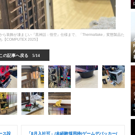
装飾が凄まじい『黒神話：悟空』仕様まで、「Thermaltake」変態製品た
ち【COMPUTEX 2025】
この記事へ戻る
5/14
ース設
「8月入社可」/未経験採用枠/ゲームデバッカー/