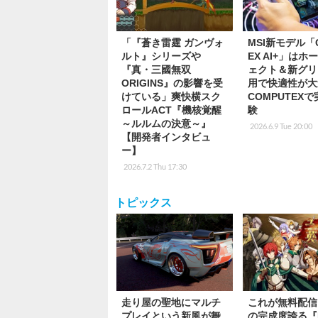
「『蒼き雷霆 ガンヴォ
MSI新モデル「C
ルト』シリーズや
EX AI+」はホ
『真・三國無双
ェクト＆新グリ
ORIGINS』の影響を受
用で快適性が大
けている」爽快横スク
COMPUTEX
ロールACT『機核覚醒
験
～ルルムの決意～』
2026.6.9 Tue 20:00
【開発者インタビュ
ー】
2026.7.2 Thu 17:30
トピックス
走り屋の聖地にマルチ
これが無料配信!
プレイという新風が舞
の完成度誇る『