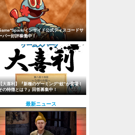
Game*Spark/インサイド公式ディスコードサ
ーバー好評稼働中！
【大喜利】『新種のゲーミング“蚊”が登場！
その特徴とは？』回答募集中！
最新ニュース