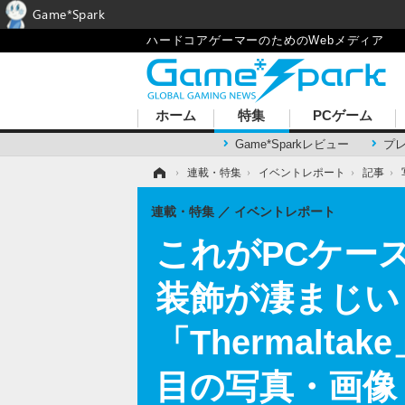
Game*Spark
ハードコアゲーマーのためのWebメディア
ホーム
特集
PCゲーム
Game*Sparkレビュー
プ
ホーム
›
連載・特集
›
イベントレポート
›
記事
›
連載・特集
イベントレポート
これがPCケー
装飾が凄まじい
「Thermalta
目の写真・画像