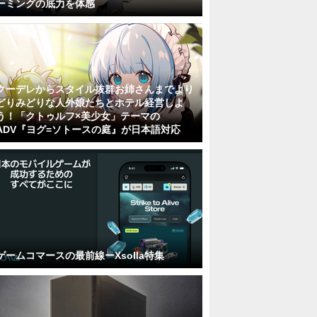
ーミングの底力を体感
クーデレからスタイル抜群お姉さんまでより
どりみどりな人外娘たちとホテル経営しよ
う！「クトゥルフ×美少女」テーマの
ADV『ヨグ=ソトースの庭』が日本語対応
ゲームコマースの最前線ーXsolla特集