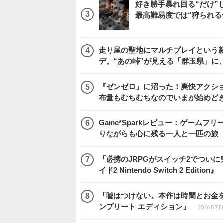
好き勝手暴れ回る“だけ”
最高難易度では“狩られる
走り屋の聖地にマルチプレイという新風が舞い
デ。“あの峠”が見える「群玉県」に
『ゼンゼロ』に沼った！爽快アクシ
布量もむちむちなのでいまが始めど
Game*Sparkレビュー：ゲームフリーク
りながらも心に残る一人と一匹の旅
「必携のJRPGがスイッチ2でつい
イド2 Nintendo Switch 2 Edition』
「嘘はつけない。本作は時間とお金を注
ンプリート エディション』
2026.8.7 F