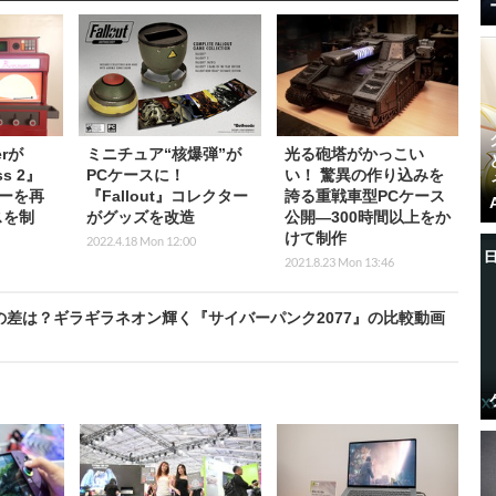
erが
ミニチュア“核爆弾”が
光る砲塔がかっこい
ss 2』
PCケースに！
い！ 驚異の作り込みを
ーを再
『Fallout』コレクター
誇る重戦車型PCケース
スを制
がグッズを改造
公開―300時間以上をか
けて制作
2022.4.18 Mon 12:00
2021.8.23 Mon 13:46
クの差は？ギラギラネオン輝く『サイバーパンク2077』の比較動画