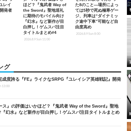
『ユレイ
ほど？『鬼武者 Way of
た8のこと―場所によっ
開発者
the Sword』聖地巡礼
ては5秒で死ぬ極寒ゲー
に期待のモバイル向け
ジ、列車は“ダイナミッ
『幻水』など新作が目
ク途中下車”可能など自
白押し！ゲムスパ注目
由度高め
タイトルまとめ#4
2026.8.9 Sun 8:00
2026.8.9 Sun 11:00
ング
の完成度誇る『FE』ライクなSRPG『ユレイシア英雄戦記』開発
n 13:00
』の評価はいかほど？『鬼武者 Way of the Sword』聖地
け『幻水』など新作が目白押し！ゲムスパ注目タイトルまとめ