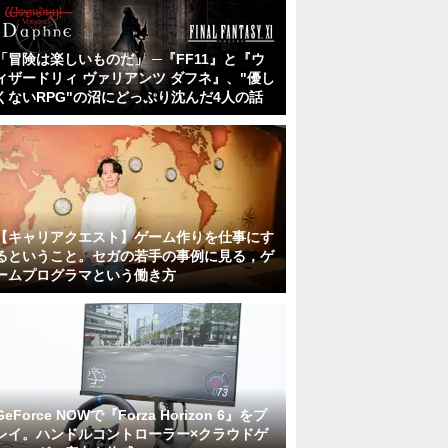
「冒険は楽しいものだ」 ─『FF11』と『ウ
ィザードリィ ヴァリアンツ ダフネ』、"優し
くないRPG"の沼にどっぷり沈んだ4人の話
【キャリアクエスト】ゲーム作りを仕事にす
るということ。セガの若手の事例に見る，ゲ
ームプログラマという働き方
GeForce NOWで『Forza Horizon 6』をプ
レイ。ハンドルコントローラー×クラウドゲ