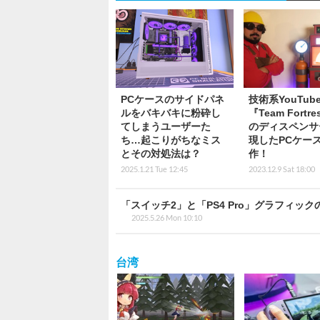
PCケースのサイドパネ
技術系YouTub
ルをバキバキに粉砕し
『Team Fortre
てしまうユーザーた
のディスペンサ
ち…起こりがちなミス
現したPCケー
とその対処法は？
作！
2025.1.21 Tue 12:45
2023.12.9 Sat 18:00
「スイッチ2」と「PS4 Pro」グラフィッ
2025.5.26 Mon 10:10
台湾