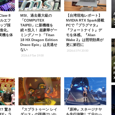
law 8
MSI、過去最大級の
【台湾現地レポート】
ールエフ
「COMPUTEX
NVIDIA RTX Spark搭載
ップ採
TAIPEI」に新機種を
PCで『プラグマタ』
進化。
続々投入！ 超豪華ゲー
『フォートナイト』デ
で実機を体
ミングノート「Titan
モを体感。『Alan
18 HX Dragon Edition
Wake 2』は照明効果が
Draco Epic」は見逃せ
更に鮮烈に
ない
2026.6.5 Fri 20:00
2026.6.9 Tue 19:00
? 驚き
『スプラトゥーン レイ
『原神』スネージナヤ
FE』ラ
ダース』の評価はいか
を先行体験して分かっ