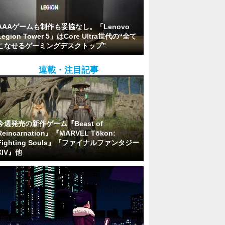
AAAゲームも制作も妥協なし。「Lenovo
Legion Tower 5」はCore Ultra世代の“全て
こなせるゲーミングデスクトップ”
連載・注目記事
今週発売の新作ゲーム『Beast of
Reincarnation』『MARVEL Tōkon:
Fighting Souls』『ファイナルファンタジー
XIV』他