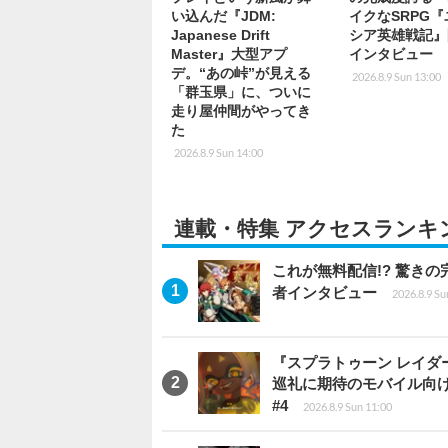
い込んだ『JDM:
イクなSRPG
Japanese Drift
シア英雄戦記』
Master』大型アプ
インタビュー
デ。“あの峠”が見える
2026.8.9 Sun 13:00
「群玉県」に、ついに
走り屋仲間がやってき
た
2026.8.9 Sun 14:00
連載・特集 アクセスランキ
これが無料配信!? 驚き
者インタビュー
2026.8.9 Su
『スプラトゥーン レイダース
巡礼に期待のモバイル向
#4
2026.8.9 Sun 11:00