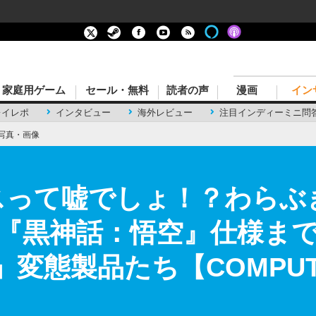
家庭用ゲーム
セール・無料
読者の声
漫画
イン
レイレポ
インタビュー
海外レビュー
注目インディーミニ問
写真・画像
スって嘘でしょ！？わらぶ
『黒神話：悟空』仕様ま
ke」変態製品たち【COMPUTE