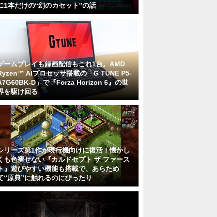
に1本だけの“幻のカセット”の話
ゲームプレイも録画配信もこれ1台。AMD
Ryzen™ AIプロセッサ搭載の「G TUNE P5-
A7G60BK-D」で『Forza Horizon 6』の世
界を駆け回る
シリーズ第1作が現行機向けに復活！懐かし
くも色褪せない『カルドセプト ザ ファース
ト』遊びやすい機能も搭載で、あらため
て“原典”に触れるのにぴったり