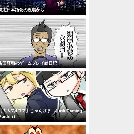
有志日本語化の現場から
吉田輝和のゲームプレイ絵日記
【大人気4コマ】じゃんげま（Junk Gaming
Maiden）