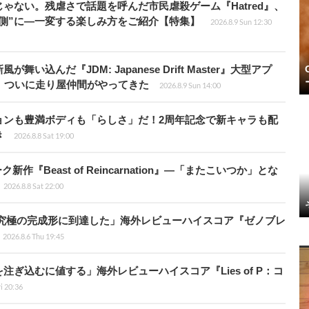
じゃない。残虐さで話題を呼んだ市民虐殺ゲーム『Hatred』、
側”に―一変する楽しみ方をご紹介【特集】
2026.8.9 Sun 12:30
込んだ『JDM: Japanese Drift Master』大型アプ
、ついに走り屋仲間がやってきた
2026.8.9 Sun 14:00
ョンも豊満ボディも「らしさ」だ！2周年記念で新キャラも配
き
2026.8.8 Sat 19:00
新作『Beast of Reincarnation』―「またこいつか」とな
2026.8.8 Sat 22:00
に究極の完成形に到達した」海外レビューハイスコア『ゼノブレ
2026.8.6 Thu 19:45
ぎ込むに値する」海外レビューハイスコア『Lies of P：コ
ri 20:36