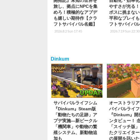
開拓記』未知の世界を
自動化・効率化
旅し、拠点にNPCを集
やすさが光る！
めろ！積極的なアプデ
ボスに挑まない
も嬉しい期待作【クラ
平和なプレイも
フトサバイバル名鑑】
フトサバイバル
2026.8.2 Sun 17:45
2026.7.19 Sun 22:30
Dinkum
サバイバルライフシム
オーストラリア
『Dinkum』Steam版
バイバルライフ
「動物たちの足跡」ア
『Dinkum』
プデ実施―新ビークル
ンタビュー！ 
「機関車」や動物の繁
「スイッチ版」
殖システム、新動物追
たクリエイター
加も
の展開を訊いた