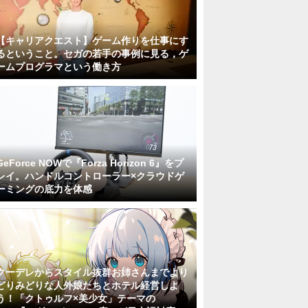
【キャリアクエスト】ゲーム作りを仕事にす
るということ。セガの若手の事例に見る，ゲ
ームプログラマという働き方
GeForce NOWで『Forza Horizon 6』をプ
レイ。ハンドルコントローラー×クラウドゲ
ーミングの底力を体感
クーデレからスタイル抜群お姉さんまでより
どりみどりな人外娘たちとホテル経営しよ
う！「クトゥルフ×美少女」テーマの