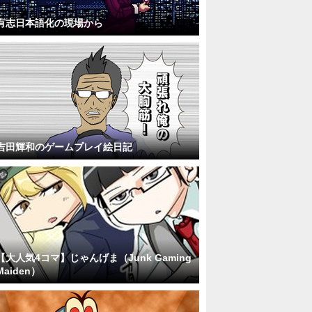
有志日本語化の現場から
吉田輝和のゲームプレイ絵日記
【大人気4コマ】じゃんげま（Junk Gaming
Maiden）