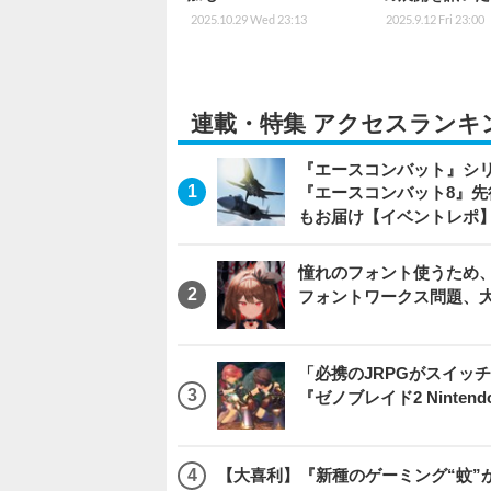
2025.10.29 Wed 23:13
2025.9.12 Fri 23:00
連載・特集 アクセスランキ
『エースコンバット』シ
『エースコンバット8』
もお届け【イベントレポ
憧れのフォント使うため、
フォントワークス問題、
「必携のJRPGがスイッ
『ゼノブレイド2 Nintendo S
【大喜利】『新種のゲーミング“蚊”