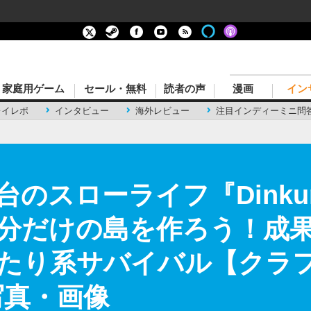
家庭用ゲーム
セール・無料
読者の声
漫画
イン
レイレポ
インタビュー
海外レビュー
注目インディーミニ問
台のスローライフ『Dink
分だけの島を作ろう！成
たり系サバイバル【クラ
写真・画像