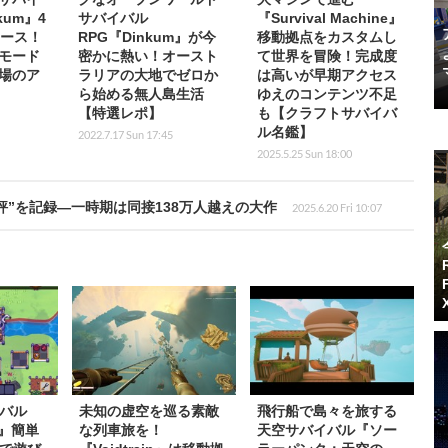
kum』4
サバイバル
『Survival Machine』
リース！
RPG『Dinkum』が今
移動拠点をカスタムし
モード
密かに熱い！オースト
て世界を冒険！完成度
場のア
ラリアの大地でゼロか
は高いが早期アクセス
ら始める無人島生活
ゆえのコンテンツ不足
【特選レポ】
も【クラフトサバイバ
ル名鑑】
2022.7.17 Sun 17:45
2025.5.25 Sun 18:00
評”を記録―一時期は同接138万人越えの大作
2025.6.20 Fri 10:07
バル
未知の虚空を巡る素敵
飛行船で島々を旅する
s』簡単
な列車旅を！
天空サバイバル『ソー