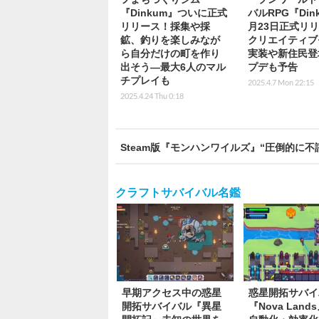
『Dinkum』ついに正式
バルRPG『Din
リリース！採集や採
月23日正式リ
鉱、釣りを楽しみなが
クリエイティブ
ら自分だけの町を作り
実装や新住民登
出そう―最大6人のマル
プデも予告
チプレイも
2025.4.7 Mon 22:15
2025.4.24 Thu 0:18
Steam版『モンハンワイルズ』“圧倒的に不
クラフトサバイバル名鑑
早期アクセス中の惑星
惑星開拓サバイ
開拓サバイバル『異星
『Nova Land