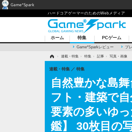
Game*Spark
ハードコアゲーマーのためのWebメディア
ホーム
特集
PCゲーム
Game*Sparkレビュー
プ
ホーム
›
連載・特集
›
特集
›
記事
›
写真・画像
連載・特集
特集
自然豊かな島舞
フト・建築で自
要素の多いゆっ
鑑】 30枚目の