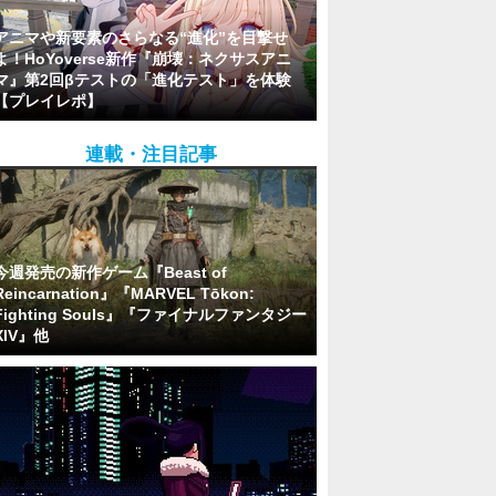
アニマや新要素のさらなる“進化”を目撃せ
よ！HoYoverse新作『崩壊：ネクサスアニ
マ』第2回βテストの「進化テスト」を体験
【プレイレポ】
連載・注目記事
今週発売の新作ゲーム『Beast of
Reincarnation』『MARVEL Tōkon:
Fighting Souls』『ファイナルファンタジー
XIV』他