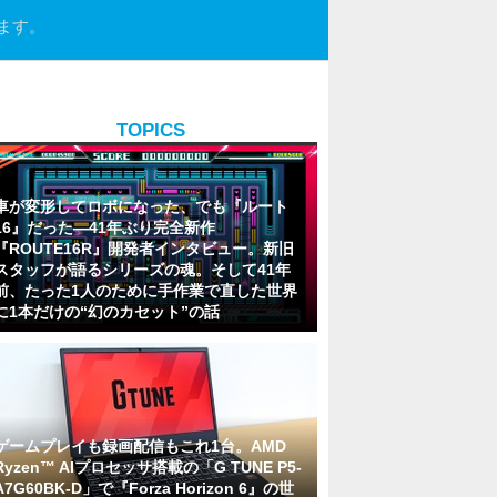
ます。
TOPICS
車が変形してロボになった、でも『ルート
16』だった―41年ぶり完全新作
『ROUTE16R』開発者インタビュー。新旧
スタッフが語るシリーズの魂。そして41年
前、たった1人のために手作業で直した世界
に1本だけの“幻のカセット”の話
ゲームプレイも録画配信もこれ1台。AMD
Ryzen™ AIプロセッサ搭載の「G TUNE P5-
A7G60BK-D」で『Forza Horizon 6』の世