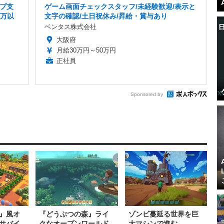
プ支
ゲーム画面チェックスタッフ/未経験歓迎/表示と
0万以
文字の確認/土日祝休み/昇給・賞与あり
ベンタス株式会社
大阪府
月給30万円～50万円
正社員
Sponsored by
』風オ
『どうぶつの森』ライ
ゾンビ蔓延る世界を巨
サバイ
クなオープンワールド
大マシンで進む