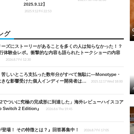
2025.9.12】
2025.9.12 Fri 22:53
ング
リーズにストーリーがあることを多くの人は知らなかった！？
先行体験会レポ。衝撃的な内容も語られたトークショーの内容
】
2026.8.7 Fri 12:30
苦しいところ支払った数年分がすべて無駄に―Monotype・
大きな影響受けた個人インディー開発者は…
2025.12.17 Wed 18:00
チ2でついに究極の完成形に到達した」海外レビューハイスコア
witch 2 Edition』
2026.8.6 Thu 19:45
が登場！ その特徴とは？』回答募集中！
2026.8.7 Fri 17:05