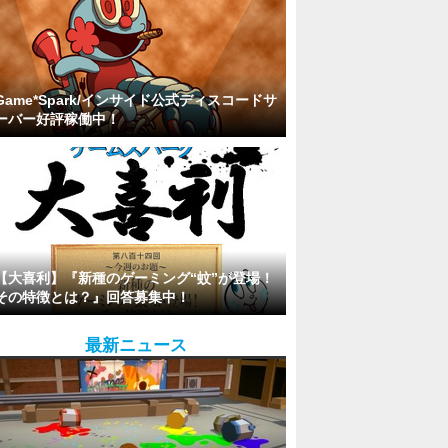
Game*Spark/インサイド公式ディスコードサ
ーバー好評稼働中！
【大喜利】『新種のゲーミング“蚊”が登場！
その特徴とは？』回答募集中！
最新ニュース