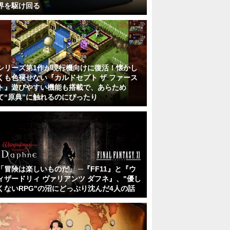
界を駆け回る
シリーズ第1作が現行機向けに復活！懐かし
くも色褪せない『カルドセプト ザ ファース
ト』遊びやすい機能も搭載で、あらため
て“原典”に触れるのにぴったり
「冒険は楽しいものだ」 ─『FF11』と『ウ
ィザードリィ ヴァリアンツ ダフネ』、"優し
くないRPG"の沼にどっぷり沈んだ4人の話