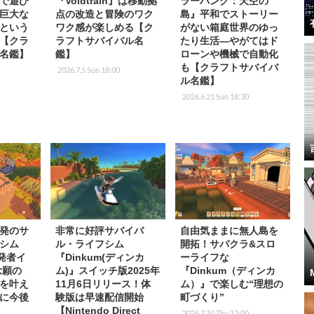
で遊び
『Voidtrain』は移動拠
ラーパンク：天空の
巨大な
点の改造と冒険のワク
島』平和でストーリー
という
ワク感が楽しめる【ク
がない箱庭世界のゆっ
【クラ
ラフトサバイバル名
たり生活―やがてはド
名鑑】
鑑】
ローンや機械で自動化
も【クラフトサバイバ
2026.7.5 Sun 18:00
ル名鑑】
2026.6.21 Sun 18:30
発のサ
非常に好評サバイバ
自由気ままに無人島を
シム
ル・ライフシム
開拓！サバクラ&スロ
開発者イ
『Dinkum(ディンカ
ーライフな
念願の
ム)』スイッチ版2025年
『Dinkum（ディンカ
を叶え
11月6日リリース！体
ム）』で楽しむ“理想の
に今後
験版は早速配信開始
町づくり”
【Nintendo Direct
2025.7.10 Thu 12:00