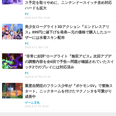
ス予定を取りやめに、ニンテンドースイッチ含め対応
ハードも拡大
PC
2025.6.24 Tue 10:00
美少女ローグライト3Dアクション『エンドレスアリ
ス』899円に値下げを発表―元の価格で購入したユー
ザーには水着スキン配布
PC
2025.6.21 Sat 1:02
“非常に好評”ローグライト『無双アビス』次回アプデ
の調整内容を全6回で予告―問題が確認されていたスイ
ッチ2でのプレイには対応済み
PC
2025.6.19 Thu 21:33
重度自閉症のフランス少年が『ポケモンSV』で冒険ス
タート。ニックネームを付けたマクノシタを可愛がり
成長中
ゲーム文化
2025.6.27 Fri 16:00