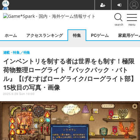
search
menu
ホーム
アクセスランキング
特集
PCゲーム
家庭用ゲー
連載・特集
特集
インベントリを制する者は世界をも制す！極限
荷物整理ローグライト『バックパック・バト
ル』【げむすぱローグライク/ローグライト部】
15枚目の写真・画像
2025.6.29 Sun 19:00