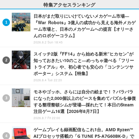
特集アクセスランキング
日本がまだ取りにいけていないメカゲーム市場―
『War Robots』3億人の成功から見える海外メカゲ
ーム市場と、日本のメカゲームへの提言【オリーさ
んのロボゲーコラム】
2026.8.2 Sun 18:45
スイッチ2版『FF14』から始める新米“ヒカセン”が
知っておきたい10のこと―めっちゃ遊べる「フリー
トライアル」や、初心者でも安心の「コンテンツサ
ポーター」システム【特集】
2026.8.4 Tue 22:20
モネやゴッホ、さらには自分の絵まで！？バラバラ
になった2,000個以上のピースを集めてパズルを修復
する整理整頓シムが登場―採れたて！本日のSteam
注目ゲーム16選【2026年8月7日】
2026.8.7 Fri 22:00
ゲームプレイも録画配信もこれ1台。AMD Ryzen™
AIプロセッサ搭載の「G TUNE P5-A7G60BK-D」で