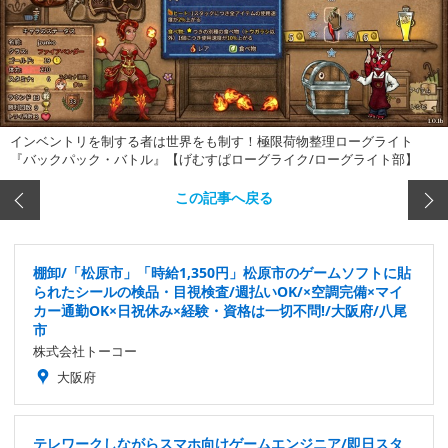
インベントリを制する者は世界をも制す！極限荷物整理ローグライト
『バックパック・バトル』【げむすぱローグライク/ローグライト部】
この記事へ戻る
棚卸/「松原市」「時給1,350円」松原市のゲームソフトに貼
られたシールの検品・目視検査/週払いOK/×空調完備×マイ
カー通勤OK×日祝休み×経験・資格は一切不問!/大阪府/八尾
市
株式会社トーコー
大阪府
テレワークしながらスマホ向けゲームエンジニア/即日スタ