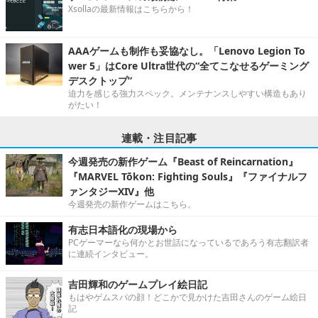
Xsollaの最新情報はこちらから！
AAAゲームも制作も妥協なし。「Lenovo Legion To
wer 5」はCore Ultra世代の“全てこなせるゲーミング
デスクトップ”
迫力を感じる強力スペック。メンテナンスしやすい構造もあり
がたい！
連載・注目記事
今週発売の新作ゲーム『Beast of Reincarnation』
『MARVEL Tōkon: Fighting Souls』『ファイナルフ
ァンタジーXIV』他
今週発売の新作ゲームはこちら。
有志日本語化の現場から
PCゲーマーなら何かとお世話になっているであろう有志翻訳者
に連続インタビュー。
吉田輝和のゲームプレイ絵日記
もはやゲムスパの顔！どこかで見かけた吉田さんのゲーム絵日
記