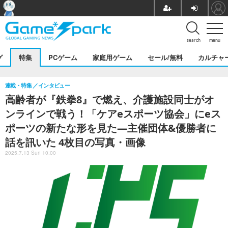
search
menu
グ
特集
PCゲーム
家庭用ゲーム
セール/無料
カルチャ
連載・特集
インタビュー
高齢者が『鉄拳8』で燃え、介護施設同士がオ
ンラインで戦う！「ケアeスポーツ協会」にeス
ポーツの新たな形を見た―主催団体&優勝者に
話を訊いた 4枚目の写真・画像
2025.7.13 Sun 10:00