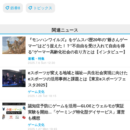
鉄拳8
トピックス
関連ニュース
『モンハンワイルズ』をゲムスパ歴20年の“爺さんゲー
マー”はどう捉えた！？“不自由を受け入れて自由を得
る”ゲーマー高齢化社会の在り方とは【インタビュー】
連載・特集
2025.7.6 Sun 12:30
eスポーツが変える地域と福祉―共生社会実現に向けた
eスポーツの活用事例と課題とは【東京eスポーツフェ
スタ2025】
ゲーム文化
2025.1.28 Tue 18:15
認知症予防にゲームを活用―GLOEとウェルモが実証
実験を開始…「ゲーミング特化型デイサービス」運営
も構想
ゲーム文化
2025.1.27 Mon 19:45