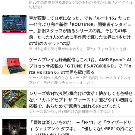
約30年の歴史を誇る海外SRPGの不朽の名作が全面リメイクされ
て登場！
車が変形してロボになった、でも『ルート16』だった
―41年ぶり完全新作『ROUTE16R』開発者インタビュ
ー。新旧スタッフが語るシリーズの魂。そして41年
前、たった1人のために手作業で直した世界に1本だけ
の“幻のカセット”の話
長い時を経て受け継がれる過去と、新たに生まれるものとは。
ゲームプレイも録画配信もこれ1台。AMD Ryzen™ AI
プロセッサ搭載の「G TUNE P5-A7G60BK-D」で『Fo
rza Horizon 6』の世界を駆け回る
ゲーム＆制作の拠点となるノートPCで話題のレースタイトルを
プレイ。放熱性能もチェックしました！
シリーズ第1作が現行機向けに復活！懐かしくも色褪せ
ない『カルドセプト ザ ファースト』遊びやすい機能も
搭載で、あらためて“原典”に触れるのにぴったり
シリーズ第1作が現行機向けの新機能を備えて復活！
「冒険は楽しいものだ」 ─『FF11』と『ウィザードリ
ィ ヴァリアンツ ダフネ』、"優しくないRPG"の沼にど
っぷり沈んだ4人の話