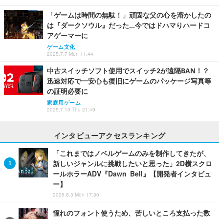
「ゲームは時間の無駄！」頑固な父の心を溶かしたの
は『ダークソウル』だった…今ではドハマりハードコ
アゲーマーに
ゲーム文化
2025.7.7 Mon 11:44
中古スイッチソフト使用でスイッチ2が遠隔BAN！？
迅速対応で一安心も復旧にゲームのパッケージ写真等
の証明必要に
家庭用ゲーム
2025.7.10 Thu 21:49
インタビューアクセスランキング
「これまではノベルゲームのみを制作してきたが、
新しいジャンルに挑戦したいと思った」2D横スクロ
ールホラーADV『Dawn Bell』【開発者インタビュ
ー】
2026.8.3 Mon 17:30
憧れのフォント使うため、苦しいところ支払った数