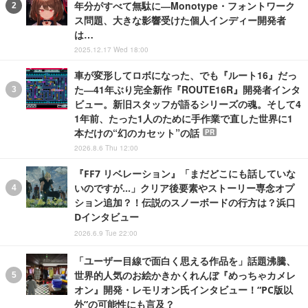
年分がすべて無駄に―Monotype・フォントワーク
ス問題、大きな影響受けた個人インディー開発者
は…
2025.12.17 Wed 18:00
車が変形してロボになった、でも『ルート16』だっ
た―41年ぶり完全新作『ROUTE16R』開発者インタ
ビュー。新旧スタッフが語るシリーズの魂。そして4
1年前、たった1人のために手作業で直した世界に1
本だけの“幻のカセット”の話
PR
2026.8.6 Thu 12:00
『FF7 リベレーション』「まだどこにも話していな
いのですが…」クリア後要素やストーリー専念オプ
ション追加？！伝説のスノーボードの行方は？浜口
Dインタビュー
2026.6.9 Tue 22:00
「ユーザー目線で面白く思える作品を」話題沸騰、
世界的人気のお絵かきかくれんぼ『めっちゃカメレ
オン』開発・レモリオン氏インタビュー！“PC版以
外”の可能性にも言及？