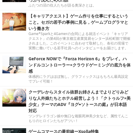
ふたつの沼の住人たちが語る奥深さとは。
【キャリアクエスト】ゲーム作りを仕事にするという
こと。セガの若手の事例に見る，ゲームプログラマと
いう働き方
Game*Sparkと4Gamerの合同による就活イベント「キャリア
クエスト」の第4回が東京都立産業貿易センター浜松町館で開催
されました。このイベントに合わせて取材した、各社の現場で
実際に働いている若手社員へのインタビューをお届けします。
GeForce NOWで『Forza Horizon 6』をプレイ。ハ
ンドルコントローラー×クラウドゲーミングの底力を体
感
体感的にラグはほぼ無し。グラフィックスはもちろん最高設定
でプレイ可能！
クーデレからスタイル抜群お姉さんまでよりどりみど
りな人外娘たちとホテル経営しよう！「クトゥルフ×美
少女」テーマのADV『ヨグ=ソトースの庭』が日本語
対応
ツンデレドラゴン娘や無口な複眼死神美少女など、属性てんこ
もりのヒロインたちがアツい！
ゲームコマースの最前線ーXsolla特集