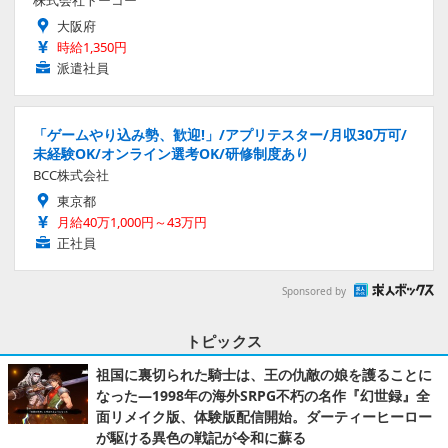
株式会社トーコー
大阪府
時給1,350円
派遣社員
「ゲームやり込み勢、歓迎!」/アプリテスター/月収30万可/
未経験OK/オンライン選考OK/研修制度あり
BCC株式会社
東京都
月給40万1,000円～43万円
正社員
Sponsored by
トピックス
祖国に裏切られた騎士は、王の仇敵の娘を護ることに
なった―1998年の海外SRPG不朽の名作『幻世録』全
面リメイク版、体験版配信開始。ダーティーヒーロー
が駆ける異色の戦記が令和に蘇る