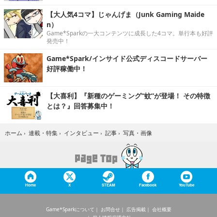
【大人気4コマ】じゃんげま（Junk Gaming Maide
n）
Game*Sparkの一大コンテンツに成長した4コマ。単行本も好評
発売中！
Game*Spark/インサイド公式ディスコードサーバー
好評稼働中！
【大喜利】『新種のゲーミング“蚊”が登場！ その特徴
とは？』回答募集中！
写真・画像
ホーム
›
連載・特集
›
インタビュー
›
記事
›
Home
X
STEAM
Facebook
YouTube
Game*Sparkについて
お問合せ
広告掲載
会社概要