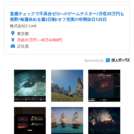
直感チェックで不具合ゼロへ!/ゲームテスター/月収35万円も
視野/毎週休める週2日制/オフ充実の年間休日125日
株式会社C-Link
東京都
月給31万円～45万4,000円
正社員
Sponsored by