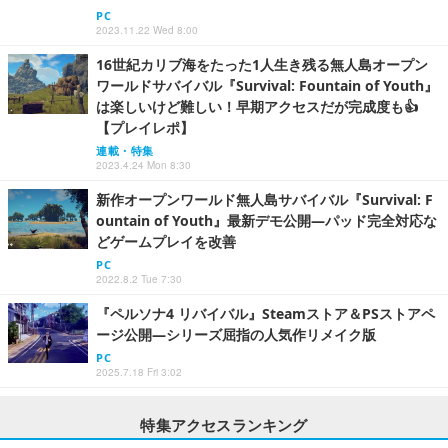
PC
2023.11.22 Wed 8:00
16世紀カリブ海をたった1人生き残る無人島オープン
ワールドサバイバル『Survival: Fountain of Youth』
は楽しいけど難しい！早期アクセスだが完成度も👍
【プレイレポ】
連載・特集
2023.4.24 Mon 8:30
新作オープンワールド無人島サバイバル『Survival: F
ountain of Youth』最新デモ公開―パッド完全対応な
どゲームプレイを改善
PC
2022.8.2 Tue 7:30
『ペルソナ4 リバイバル』Steamストア＆PSストアペ
ージ公開―シリーズ屈指の人気作リメイク版
PC
2025.7.18 Fri 3:02
特集アクセスランキング