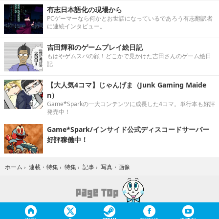
有志日本語化の現場から
PCゲーマーなら何かとお世話になっているであろう有志翻訳者
に連続インタビュー。
吉田輝和のゲームプレイ絵日記
もはやゲムスパの顔！どこかで見かけた吉田さんのゲーム絵日
記
【大人気4コマ】じゃんげま（Junk Gaming Maide
n）
Game*Sparkの一大コンテンツに成長した4コマ。単行本も好評
発売中！
Game*Spark/インサイド公式ディスコードサーバー
好評稼働中！
写真・画像
ホーム
›
連載・特集
›
特集
›
記事
›