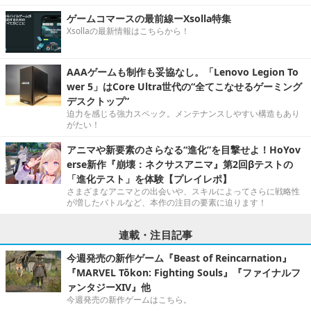
ゲームコマースの最前線ーXsolla特集
Xsollaの最新情報はこちらから！
AAAゲームも制作も妥協なし。「Lenovo Legion To
wer 5」はCore Ultra世代の“全てこなせるゲーミング
デスクトップ”
迫力を感じる強力スペック。メンテナンスしやすい構造もあり
がたい！
アニマや新要素のさらなる“進化”を目撃せよ！HoYov
erse新作『崩壊：ネクサスアニマ』第2回βテストの
「進化テスト」を体験【プレイレポ】
さまざまなアニマとの出会いや、スキルによってさらに戦略性
が増したバトルなど、本作の注目の要素に迫ります！
連載・注目記事
今週発売の新作ゲーム『Beast of Reincarnation』
『MARVEL Tōkon: Fighting Souls』『ファイナルフ
ァンタジーXIV』他
今週発売の新作ゲームはこちら。