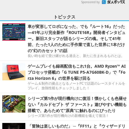
Sponsored by
トピックス
車が変形してロボになった、でも『ルート16』だった
―41年ぶり完全新作『ROUTE16R』開発者インタビュ
ー。新旧スタッフが語るシリーズの魂。そして41年
前、たった1人のために手作業で直した世界に1本だけ
の“幻のカセット”の話
長い時を経て受け継がれる過去と、新たに生まれるものとは。
ゲームプレイも録画配信もこれ1台。AMD Ryzen™ AI
プロセッサ搭載の「G TUNE P5-A7G60BK-D」で『Fo
rza Horizon 6』の世界を駆け回る
ゲーム＆制作の拠点となるノートPCで話題のレースタイトルを
プレイ。放熱性能もチェックしました！
シリーズ第1作が現行機向けに復活！懐かしくも色褪せ
ない『カルドセプト ザ ファースト』遊びやすい機能も
搭載で、あらためて“原典”に触れるのにぴったり
シリーズ第1作が現行機向けの新機能を備えて復活！
「冒険は楽しいものだ」 ─『FF11』と『ウィザードリ