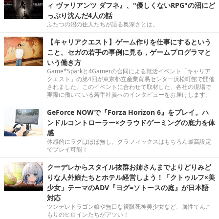
ィ ヴァリアンツ ダフネ』、"優しくないRPG"の沼にど
っぷり沈んだ4人の話
ふたつの沼の住人たちが語る奥深さとは。
【キャリアクエスト】ゲーム作りを仕事にするという
こと。セガの若手の事例に見る，ゲームプログラマと
いう働き方
Game*Sparkと4Gamerの合同による就活イベント「キャリア
クエスト」の第4回が東京都立産業貿易センター浜松町館で開催
されました。このイベントに合わせて取材した、各社の現場で
実際に働いている若手社員へのインタビューをお届けします。
GeForce NOWで『Forza Horizon 6』をプレイ。ハ
ンドルコントローラー×クラウドゲーミングの底力を体
感
体感的にラグはほぼ無し。グラフィックスはもちろん最高設定
でプレイ可能！
クーデレからスタイル抜群お姉さんまでよりどりみど
りな人外娘たちとホテル経営しよう！「クトゥルフ×美
少女」テーマのADV『ヨグ=ソトースの庭』が日本語
対応
ツンデレドラゴン娘や無口な複眼死神美少女など、属性てんこ
もりのヒロインたちがアツい！