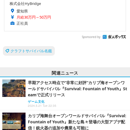
株式会社HyBridge
愛知県
月給30万円～50万円
正社員
Sponsored by
クラフトサバイバル名鑑
関連ニュース
早期アクセス時点で“非常に好評”カリブ海オープンワ
ールドサバイバル『Survival: Fountain of Youth』St
eamで正式リリース
ゲーム文化
2024.5.21 Tue 22:35
カリブ海舞台オープンワールドサバイバル『Survival:
Fountain of Youth』新たな島々登場の大型アプデ配
信！銃火器の追加や農業も可能に