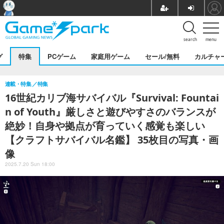
search
menu
グ
特集
PCゲーム
家庭用ゲーム
セール/無料
カルチャ
連載・特集
特集
16世紀カリブ海サバイバル『Survival: Fountai
n of Youth』厳しさと遊びやすさのバランスが
絶妙！自身や拠点が育っていく感覚も楽しい
【クラフトサバイバル名鑑】 35枚目の写真・画
像
2025.7.20 Sun 18:00