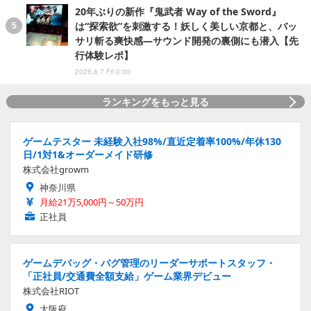
20年ぶりの新作『鬼武者 Way of the Sword』
は“探索欲”を刺激する！妖しく美しい京都と、バッ
サリ斬る爽快感―サウンド開発の裏側にも潜入【先
行体験レポ】
2026.8.7 Fri 0:00
ランキングをもっと見る
ゲームテスター 未経験入社98%/直近定着率100%/年休130
日/1対1&オーダーメイド研修
株式会社growm
神奈川県
月給21万5,000円～50万円
正社員
ゲームデバッグ・バグ管理のリーダーサポートスタッフ・
「正社員/交通費全額支給」ゲーム業界デビュー
株式会社RIOT
大阪府