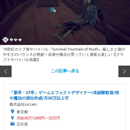
16世紀カリブ海サバイバル『Survival: Fountain of Youth』厳しさと遊び
やすさのバランスが絶妙！自身や拠点が育っていく感覚も楽しい【クラ
フトサバイバル名鑑】
この記事へ戻る
「新卒・27卒」ゲームエフェクトデザイナー/未経験歓迎/技
や魔法の演出作成/月30万以上可
株式会社Le Lien
東京都
月給26万1,600円～32万円
正社員