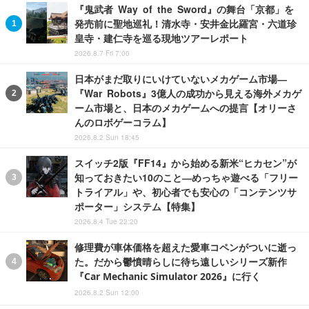
『鬼武者 Way of the Sword』の舞台「京都」を
発売前に聖地巡礼！清水寺・安井金比羅宮・六道珍
皇寺・建仁寺を巡る現地ツアーレポート
2026.8.7 Fri 7:00
日本がまだ取りにいけていないメカゲーム市場―
『War Robots』3億人の成功から見える海外メカゲ
ーム市場と、日本のメカゲームへの提言【オリーさ
んのロボゲーコラム】
2026.8.2 Sun 18:45
スイッチ2版『FF14』から始める新米“ヒカセン”が
知っておきたい10のこと―めっちゃ遊べる「フリー
トライアル」や、初心者でも安心の「コンテンツサ
ポーター」システム【特集】
2026.8.4 Tue 22:20
修理費が車体価格を超えた愛車コペンがついに逝っ
た。だから鬱憤晴らしに待ち遠しいシリーズ新作
『Car Mechanic Simulator 2026』に行く
2026.8.2 Sun 12:00