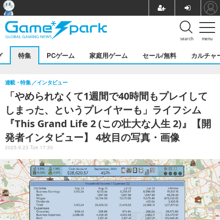
search
menu
グ
特集
PCゲーム
家庭用ゲーム
セール/無料
カルチャ
連載・特集
インタビュー
「やめられなくて1週間で40時間もプレイして
しまった、というプレイヤーも」ライフシム
『This Grand Life 2 (この壮大な人生 2)』【開
発者インタビュー】 4枚目の写真・画像
2025.9.23 Tue 17:30