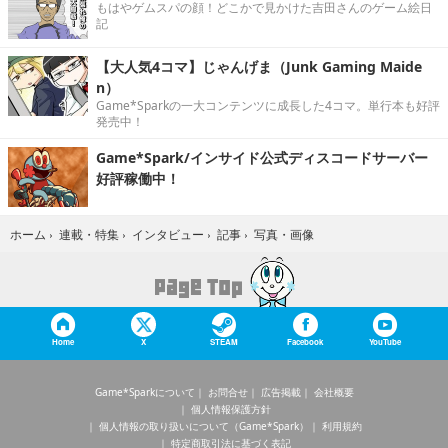
もはやゲムスパの顔！どこかで見かけた吉田さんのゲーム絵日
記
【大人気4コマ】じゃんげま（Junk Gaming Maide
n）
Game*Sparkの一大コンテンツに成長した4コマ。単行本も好評
発売中！
Game*Spark/インサイド公式ディスコードサーバー
好評稼働中！
写真・画像
ホーム
›
連載・特集
›
インタビュー
›
記事
›
Home
X
STEAM
Facebook
YouTube
Game*Sparkについて
お問合せ
広告掲載
会社概要
個人情報保護方針
個人情報の取り扱いについて（Game*Spark）
利用規約
特定商取引法に基づく表記