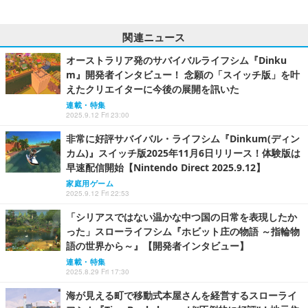
関連ニュース
オーストラリア発のサバイバルライフシム『Dinku
m』開発者インタビュー！ 念願の「スイッチ版」を叶
えたクリエイターに今後の展開を訊いた
連載・特集
2025.9.12 Fri 23:00
非常に好評サバイバル・ライフシム『Dinkum(ディン
カム)』スイッチ版2025年11月6日リリース！体験版は
早速配信開始【Nintendo Direct 2025.9.12】
家庭用ゲーム
2025.9.12 Fri 22:53
「シリアスではない温かな中つ国の日常を表現したか
った」スローライフシム『ホビット庄の物語 ～指輪物
語の世界から～』【開発者インタビュー】
連載・特集
2025.8.29 Fri 17:30
海が見える町で移動式本屋さんを経営するスローライ