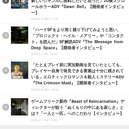
新しいジャンルに挑戦したいと思った」2D横スクロ
ールホラーADV『Dawn Bell』【開発者インタビュ
ー】
2026.8.3 Mon 17:30
「ハードSFをより深く掘り下げてみようと思い、
「プロジェクト・ヘイル・メアリー」や「コンタク
ト」を読んだ」SF解読ADV『The Message from
Deep Space』【開発者インタビュー】
2026.8.1 Sat 18:45
「たとえプレイ前に実況動画を見ていたとしても、
プレイヤー自身で発見できる要素は十分に残されて
いる」エロティックロマンス＆殺人ミステリーADV
『The Crimson Maid』【開発者インタビュー】
2026.8.3 Mon 18:50
ゲームフリーク新作『Beast of Reincarnation』デ
ィレクターが狙う「ぬくもりの中にある寂しさ」と
は？「一人と一匹」へのこだわり【インタビュー】
2026.8.1 Sat 12:00