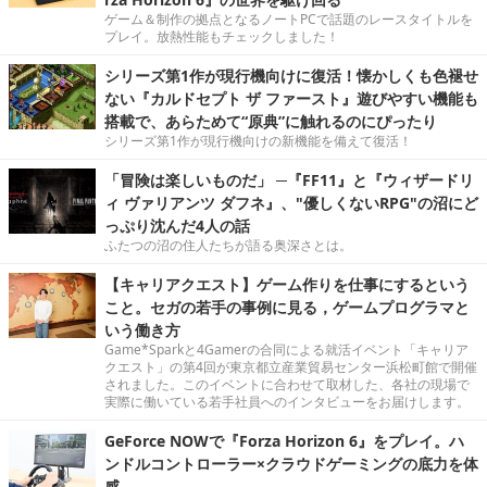
ゲーム＆制作の拠点となるノートPCで話題のレースタイトルを
プレイ。放熱性能もチェックしました！
シリーズ第1作が現行機向けに復活！懐かしくも色褪せ
ない『カルドセプト ザ ファースト』遊びやすい機能も
搭載で、あらためて“原典”に触れるのにぴったり
シリーズ第1作が現行機向けの新機能を備えて復活！
「冒険は楽しいものだ」 ─『FF11』と『ウィザードリ
ィ ヴァリアンツ ダフネ』、"優しくないRPG"の沼にど
っぷり沈んだ4人の話
ふたつの沼の住人たちが語る奥深さとは。
【キャリアクエスト】ゲーム作りを仕事にするという
こと。セガの若手の事例に見る，ゲームプログラマと
いう働き方
Game*Sparkと4Gamerの合同による就活イベント「キャリア
クエスト」の第4回が東京都立産業貿易センター浜松町館で開催
されました。このイベントに合わせて取材した、各社の現場で
実際に働いている若手社員へのインタビューをお届けします。
GeForce NOWで『Forza Horizon 6』をプレイ。ハ
ンドルコントローラー×クラウドゲーミングの底力を体
感