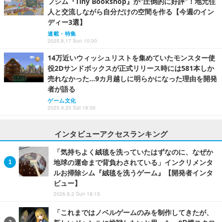
フシム『Tiny Bookshop』が“圧倒的に好評”！地元住
人と交流しながら自分だけの空間を作る【今週のイン
ディー3選】
連載・特集
2025.8.17 Sun 10:00
14万近いウィッシュリストを集めていたモンスター使
役2Dサンドボックスが正式リリース時には581本しか
売れなかった…9カ月越しに明らかになった理由を開発
者が語る
ゲーム文化
2025.9.20 Sat 18:00
インタビューアクセスランキング
「気持ちよく絨毯を洗っていたはずなのに、なぜか
地球の運命まで背負わされている」インクリメンタ
ルお掃除シム『絨毯を洗うゲーム』【開発者インタ
ビュー】
2026.8.2 Sun 18:15
「これまではノベルゲームのみを制作してきたが、