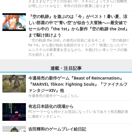
さまざまなアニマとの出会いや、スキルによってさらに戦略性
が増したバトルなど、本作の注目の要素に迫ります！
『空の軌跡』を遊ぶのは「今」がベスト！暑い夏、涼
しい部屋の中で“青い空”が似合う大冒険へ―最安値で
セール中の『the 1st』から新作『空の軌跡 the 2nd』
まで駆け抜けよう
『空の軌跡 the 2nd』の発売が目前に迫る今こそ、『空の軌跡 t
he 1st』から遊び始める絶好のタイミング！ 快適になったゲー
ムシステムや新要素を交えながら、今遊びたい本シリーズの魅
力を紹介します。
連載・注目記事
今週発売の新作ゲーム『Beast of Reincarnation』
『MARVEL Tōkon: Fighting Souls』『ファイナルフ
ァンタジーXIV』他
今週発売の新作ゲームはこちら。
有志日本語化の現場から
PCゲーマーなら何かとお世話になっているであろう有志翻訳者
に連続インタビュー。
吉田輝和のゲームプレイ絵日記