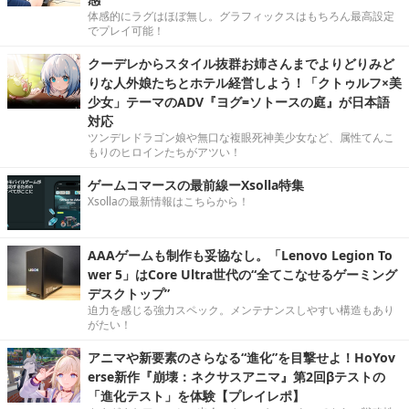
体感的にラグはほぼ無し。グラフィックスはもちろん最高設定
でプレイ可能！
クーデレからスタイル抜群お姉さんまでよりどりみど
りな人外娘たちとホテル経営しよう！「クトゥルフ×美
少女」テーマのADV『ヨグ=ソトースの庭』が日本語
対応
ツンデレドラゴン娘や無口な複眼死神美少女など、属性てんこ
もりのヒロインたちがアツい！
ゲームコマースの最前線ーXsolla特集
Xsollaの最新情報はこちらから！
AAAゲームも制作も妥協なし。「Lenovo Legion To
wer 5」はCore Ultra世代の“全てこなせるゲーミング
デスクトップ”
迫力を感じる強力スペック。メンテナンスしやすい構造もあり
がたい！
アニマや新要素のさらなる“進化”を目撃せよ！HoYov
erse新作『崩壊：ネクサスアニマ』第2回βテストの
「進化テスト」を体験【プレイレポ】