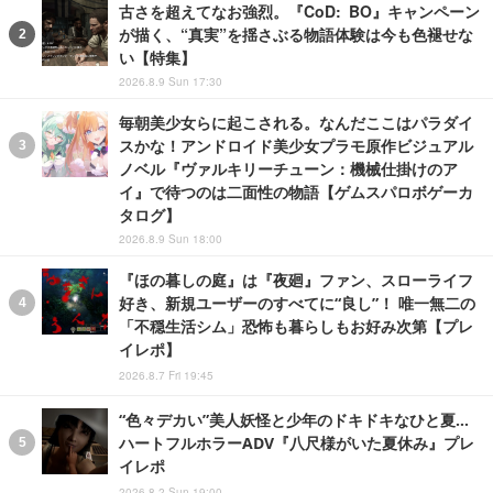
古さを超えてなお強烈。『CoD: BO』キャンペーン
が描く、“真実”を揺さぶる物語体験は今も色褪せな
い【特集】
2026.8.9 Sun 17:30
毎朝美少女らに起こされる。なんだここはパラダイ
スかな！アンドロイド美少女プラモ原作ビジュアル
ノベル『ヴァルキリーチューン：機械仕掛けのア
イ』で待つのは二面性の物語【ゲムスパロボゲーカ
タログ】
2026.8.9 Sun 18:00
『ほの暮しの庭』は『夜廻』ファン、スローライフ
好き、新規ユーザーのすべてに“良し”！ 唯一無二の
「不穏生活シム」恐怖も暮らしもお好み次第【プレ
イレポ】
2026.8.7 Fri 19:45
“色々デカい”美人妖怪と少年のドキドキなひと夏…
ハートフルホラーADV『八尺様がいた夏休み』プレ
イレポ
2026.8.2 Sun 19:00