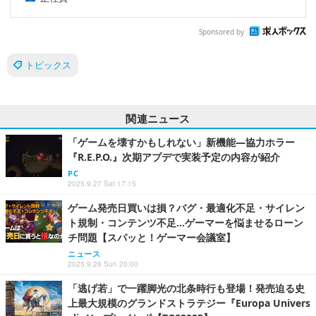
Sponsored by
トピックス
関連ニュース
「ゲームを壊すかもしれない」新機能―協力ホラー
『R.E.P.O.』次期アプデで実装予定の内容が紹介
PC
2025.9.27 Sat 17:15
ゲーム発売日買いは損？バグ・最適化不足・サイレン
ト規制・コンテンツ不足…ゲーマーを悩ませるローン
チ問題【スパッと！ゲーマー会議室】
ニュース
2025.9.28 Sun 20:00
「逃げ若」で一躍脚光の北条時行も登場！発売迫る史
上最大規模のグランドストラテジー『Europa Univers