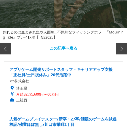
釣れるのは血まみれ魚や人面魚…不気味なフィッシングホラー『Mournin
g Tide』プレイレポ【TGS2025】
この記事へ戻る
アプリゲーム開発サポートスタッフ・キャリアアップ支援
「正社員/土日祝休み」20代活躍中
Yts株式会社
埼玉県
月給32万5,600円～60万円
正社員
人気ゲームプレイテスター/新卒・27卒/話題のゲームを試遊
検証/残業ほぼ無し/川口市栄町2丁目