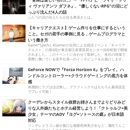
ィ ヴァリアンツ ダフネ』、"優しくないRPG"の沼にど
っぷり沈んだ4人の話
ふたつの沼の住人たちが語る奥深さとは。
【キャリアクエスト】ゲーム作りを仕事にするという
こと。セガの若手の事例に見る，ゲームプログラマと
いう働き方
Game*Sparkと4Gamerの合同による就活イベント「キャリア
クエスト」の第4回が東京都立産業貿易センター浜松町館で開催
されました。このイベントに合わせて取材した、各社の現場で
実際に働いている若手社員へのインタビューをお届けします。
GeForce NOWで『Forza Horizon 6』をプレイ。ハ
ンドルコントローラー×クラウドゲーミングの底力を体
感
体感的にラグはほぼ無し。グラフィックスはもちろん最高設定
でプレイ可能！
クーデレからスタイル抜群お姉さんまでよりどりみど
りな人外娘たちとホテル経営しよう！「クトゥルフ×美
少女」テーマのADV『ヨグ=ソトースの庭』が日本語
対応
ツンデレドラゴン娘や無口な複眼死神美少女など、属性てんこ