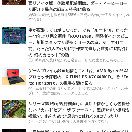
面リメイク版、体験版配信開始。ダーティーヒーロー
が駆ける異色の戦記が令和に蘇る
約30年の歴史を誇る海外SRPGの不朽の名作が全面リメイクされ
て登場！
車が変形してロボになった、でも『ルート16』だった
―41年ぶり完全新作『ROUTE16R』開発者インタビュ
ー。新旧スタッフが語るシリーズの魂。そして41年
前、たった1人のために手作業で直した世界に1本だけ
の“幻のカセット”の話
長い時を経て受け継がれる過去と、新たに生まれるものとは。
ゲームプレイも録画配信もこれ1台。AMD Ryzen™ AI
プロセッサ搭載の「G TUNE P5-A7G60BK-D」で『Fo
rza Horizon 6』の世界を駆け回る
ゲーム＆制作の拠点となるノートPCで話題のレースタイトルを
プレイ。放熱性能もチェックしました！
シリーズ第1作が現行機向けに復活！懐かしくも色褪せ
ない『カルドセプト ザ ファースト』遊びやすい機能も
搭載で、あらためて“原典”に触れるのにぴったり
シリーズ第1作が現行機向けの新機能を備えて復活！
「冒険は楽しいものだ」 ─『FF11』と『ウィザードリ