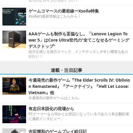
もりのヒロインたちがアツい！
ゲームコマースの最前線ーXsolla特集
Xsollaの最新情報はこちらから！
AAAゲームも制作も妥協なし。「Lenovo Legion To
wer 5」はCore Ultra世代の“全てこなせるゲーミング
デスクトップ”
迫力を感じる強力スペック。メンテナンスしやすい構造もあり
がたい！
連載・注目記事
今週発売の新作ゲーム『The Elder Scrolls IV: Oblivio
n Remastered』『アークナイツ』『Hell Let Loose:
Vietnam』他
今週発売の新作ゲームはこちら。
有志日本語化の現場から
PCゲーマーなら何かとお世話になっているであろう有志翻訳者
に連続インタビュー。
吉田輝和のゲームプレイ絵日記