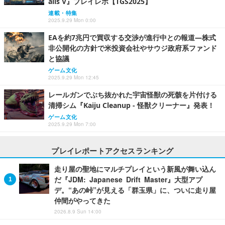
alis V』プレイレポ【TGS2025】
連載・特集
2025.9.29 Mon 0:00
EAを約7兆円で買収する交渉が進行中との報道―株式
非公開化の方針で米投資会社やサウジ政府系ファンド
と協議
ゲーム文化
2025.9.29 Mon 12:45
レールガンでぶち抜かれた宇宙怪獣の死骸を片付ける
清掃シム『Kaiju Cleanup - 怪獣クリーナー』発表！
ゲーム文化
2025.9.29 Mon 7:00
プレイレポートアクセスランキング
走り屋の聖地にマルチプレイという新風が舞い込ん
だ『JDM: Japanese Drift Master』大型アプ
デ。“あの峠”が見える「群玉県」に、ついに走り屋
仲間がやってきた
2026.8.9 Sun 14:00