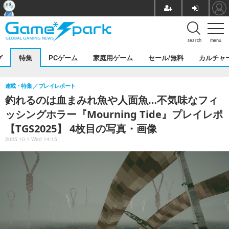
search
menu
グ
特集
PCゲーム
家庭用ゲーム
セール/無料
カルチャ
連載・特集
プレイレポート
釣れるのは血まみれ魚や人面魚…不気味なフィ
ッシングホラー『Mourning Tide』プレイレポ
【TGS2025】 4枚目の写真・画像
2025.10.1 Wed 14:15