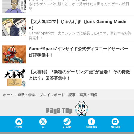
もはやゲムスパの顔！どこかで見かけた吉田さんのゲーム絵日
記
【大人気4コマ】じゃんげま（Junk Gaming Maide
n）
Game*Sparkの一大コンテンツに成長した4コマ。単行本も好評
発売中！
Game*Spark/インサイド公式ディスコードサーバー
好評稼働中！
【大喜利】『新種のゲーミング“蚊”が登場！ その特徴
とは？』回答募集中！
写真・画像
ホーム
›
連載・特集
›
プレイレポート
›
記事
›
Home
X
STEAM
Facebook
YouTube