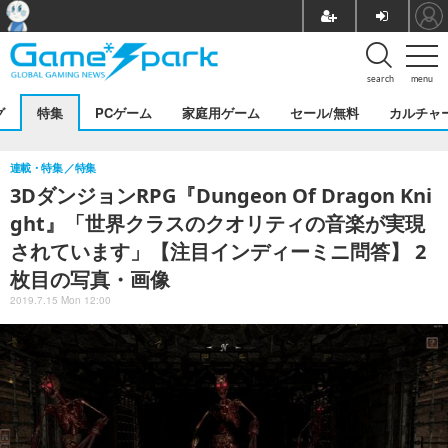
search
menu
グ
特集
PCゲーム
家庭用ゲーム
セール/無料
カルチャ
連載・特集
特集
3DダンジョンRPG『Dungeon Of Dragon Kni
ght』「世界クラスのクオリティの音楽が実現
されています」【注目インディーミニ問答】 2
枚目の写真・画像
2019.7.15 Mon 12:00