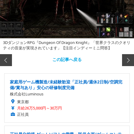
3DダンジョンRPG『Dungeon Of Dragon Knight』「世界クラスのクオリ
ティの音楽が実現されています」【注目インディーミニ問答】
この記事へ戻る
家庭用ゲーム機製造/未経験歓迎「正社員/週休2日制/空調完
備/賞与あり」安心の研修制度完備
株式会社Luminous
東京都
月給26万5,000円～30万円
正社員