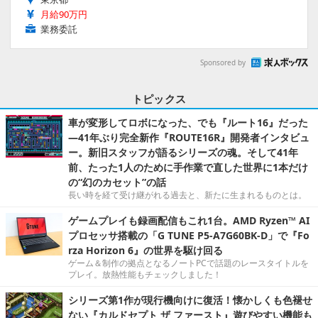
月給90万円
業務委託
Sponsored by
トピックス
車が変形してロボになった、でも『ルート16』だった
―41年ぶり完全新作『ROUTE16R』開発者インタビュ
ー。新旧スタッフが語るシリーズの魂。そして41年
前、たった1人のために手作業で直した世界に1本だけ
の“幻のカセット”の話
長い時を経て受け継がれる過去と、新たに生まれるものとは。
ゲームプレイも録画配信もこれ1台。AMD Ryzen™ AI
プロセッサ搭載の「G TUNE P5-A7G60BK-D」で『Fo
rza Horizon 6』の世界を駆け回る
ゲーム＆制作の拠点となるノートPCで話題のレースタイトルを
プレイ。放熱性能もチェックしました！
シリーズ第1作が現行機向けに復活！懐かしくも色褪せ
ない『カルドセプト ザ ファースト』遊びやすい機能も