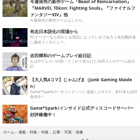
今週発売の新作ゲーム『Beast of Reincarnation』
『MARVEL Tōkon: Fighting Souls』『ファイナルフ
ァンタジーXIV』他
今週発売の新作ゲームはこちら。
有志日本語化の現場から
PCゲーマーなら何かとお世話になっているであろう有志翻訳者
に連続インタビュー。
吉田輝和のゲームプレイ絵日記
もはやゲムスパの顔！どこかで見かけた吉田さんのゲーム絵日
記
【大人気4コマ】じゃんげま（Junk Gaming Maide
n）
Game*Sparkの一大コンテンツに成長した4コマ。単行本も好評
発売中！
Game*Spark/インサイド公式ディスコードサーバー
好評稼働中！
写真・画像
ホーム
›
連載・特集
›
特集
›
記事
›