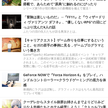
搭載で、あらためて“原典”に触れるのにぴったり
シリーズ第1作が現行機向けの新機能を備えて復活！
「冒険は楽しいものだ」 ─『FF11』と『ウィザードリ
ィ ヴァリアンツ ダフネ』、"優しくないRPG"の沼にど
っぷり沈んだ4人の話
ふたつの沼の住人たちが語る奥深さとは。
【キャリアクエスト】ゲーム作りを仕事にするという
こと。セガの若手の事例に見る，ゲームプログラマと
いう働き方
Game*Sparkと4Gamerの合同による就活イベント「キャリア
クエスト」の第4回が東京都立産業貿易センター浜松町館で開催
されました。このイベントに合わせて取材した、各社の現場で
実際に働いている若手社員へのインタビューをお届けします。
GeForce NOWで『Forza Horizon 6』をプレイ。ハ
ンドルコントローラー×クラウドゲーミングの底力を体
感
体感的にラグはほぼ無し。グラフィックスはもちろん最高設定
でプレイ可能！
クーデレからスタイル抜群お姉さんまでよりどりみど
りな人外娘たちとホテル経営しよう！「クトゥルフ×美