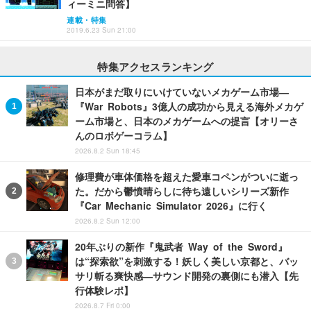
ィーミニ問答】
連載・特集
2019.6.23 Sun 21:00
特集アクセスランキング
日本がまだ取りにいけていないメカゲーム市場―
『War Robots』3億人の成功から見える海外メカゲ
ーム市場と、日本のメカゲームへの提言【オリーさ
んのロボゲーコラム】
2026.8.2 Sun 18:45
修理費が車体価格を超えた愛車コペンがついに逝っ
た。だから鬱憤晴らしに待ち遠しいシリーズ新作
『Car Mechanic Simulator 2026』に行く
2026.8.2 Sun 12:00
20年ぶりの新作『鬼武者 Way of the Sword』
は“探索欲”を刺激する！妖しく美しい京都と、バッ
サリ斬る爽快感―サウンド開発の裏側にも潜入【先
行体験レポ】
2026.8.7 Fri 0:00