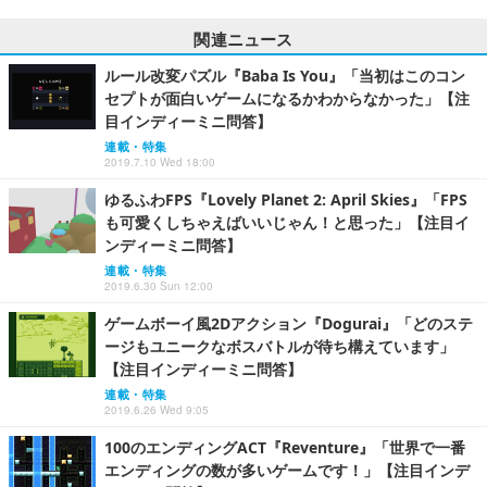
関連ニュース
ルール改変パズル『Baba Is You』「当初はこのコン
セプトが面白いゲームになるかわからなかった」【注
目インディーミニ問答】
連載・特集
2019.7.10 Wed 18:00
ゆるふわFPS『Lovely Planet 2: April Skies』「FPS
も可愛くしちゃえばいいじゃん！と思った」【注目イ
ンディーミニ問答】
連載・特集
2019.6.30 Sun 12:00
ゲームボーイ風2Dアクション『Dogurai』「どのステ
ージもユニークなボスバトルが待ち構えています」
【注目インディーミニ問答】
連載・特集
2019.6.26 Wed 9:05
100のエンディングACT『Reventure』「世界で一番
エンディングの数が多いゲームです！」【注目インデ