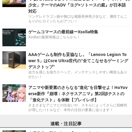
少女」テーマのADV『ヨグ=ソトースの庭』が日本語
対応
ツンデレドラゴン娘や無口な複眼死神美少女など、属性てんこ
もりのヒロインたちがアツい！
ゲームコマースの最前線ーXsolla特集
Xsollaの最新情報はこちらから！
AAAゲームも制作も妥協なし。「Lenovo Legion To
wer 5」はCore Ultra世代の“全てこなせるゲーミング
デスクトップ”
迫力を感じる強力スペック。メンテナンスしやすい構造もあり
がたい！
アニマや新要素のさらなる“進化”を目撃せよ！HoYov
erse新作『崩壊：ネクサスアニマ』第2回βテストの
「進化テスト」を体験【プレイレポ】
さまざまなアニマとの出会いや、スキルによってさらに戦略性
が増したバトルなど、本作の注目の要素に迫ります！
連載・注目記事