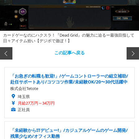
カードゲーなのにハクスラ！『Dead Grid』の魅力に迫るー最強目指して
日々アイテム拾い【デジボで遊ぼ！】
この記事へ戻る
「お急ぎの転職も歓迎!」/ゲームコントローラーの組立補助/
赴任サポートあり/コツコツ作業/未経験OK/20〜30代活躍中
株式会社Tetote
埼玉県
月給27万円～34万円
正社員
「未経験からITデビュー!」/カジュアルゲームのゲーム開発/
残業少なめ/オフィス勤務