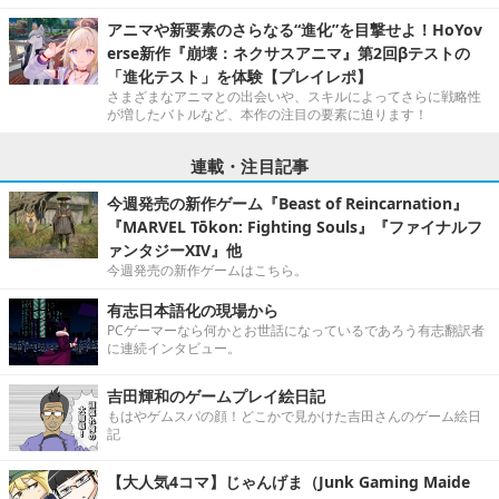
アニマや新要素のさらなる“進化”を目撃せよ！HoYov
erse新作『崩壊：ネクサスアニマ』第2回βテストの
「進化テスト」を体験【プレイレポ】
さまざまなアニマとの出会いや、スキルによってさらに戦略性
が増したバトルなど、本作の注目の要素に迫ります！
連載・注目記事
今週発売の新作ゲーム『Beast of Reincarnation』
『MARVEL Tōkon: Fighting Souls』『ファイナルフ
ァンタジーXIV』他
今週発売の新作ゲームはこちら。
有志日本語化の現場から
PCゲーマーなら何かとお世話になっているであろう有志翻訳者
に連続インタビュー。
吉田輝和のゲームプレイ絵日記
もはやゲムスパの顔！どこかで見かけた吉田さんのゲーム絵日
記
【大人気4コマ】じゃんげま（Junk Gaming Maide