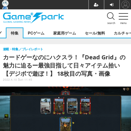
search
menu
グ
特集
PCゲーム
家庭用ゲーム
セール/無料
カルチャ
連載・特集
プレイレポート
カードゲーなのにハクスラ！『Dead Grid』の
魅力に迫るー最強目指して日々アイテム拾い
【デジボで遊ぼ！】 18枚目の写真・画像
2022.4.10 Sun 11:45