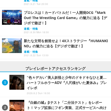
連載・特集
2021.9.21 Tue 20:00
プロレスは！カードバトルだ！一人開発DCG『Mark
Out! The Wrestling Card Game』の魅力に迫る【デ
ジボで遊ぼ！】
連載・特集
2021.8.30 Mon 18:00
新たな文明を創造せよ！4Xストラテジー『HUMANKI
ND』の魅力に迫る【デジボで遊ぼ！】
連載・特集
2021.8.22 Sun 13:00
プレイレポートアクセスランキング
“色々デカい”美人妖怪と少年のドキドキなひと夏…
ハートフルホラーADV『八尺様がいた夏休み』プレ
イレポ
2026.8.2 Sun 19:00
『白銀の城』βテスト「二分法テスト」をレポー
ト！マップ拡張にフギン実装、正式サービスへ向け