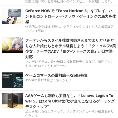
実際に働いている若手社員へのインタビューをお届けします。
GeForce NOWで『Forza Horizon 6』をプレイ。ハ
ンドルコントローラー×クラウドゲーミングの底力を体
感
体感的にラグはほぼ無し。グラフィックスはもちろん最高設定
でプレイ可能！
クーデレからスタイル抜群お姉さんまでよりどりみど
りな人外娘たちとホテル経営しよう！「クトゥルフ×美
少女」テーマのADV『ヨグ=ソトースの庭』が日本語
対応
ツンデレドラゴン娘や無口な複眼死神美少女など、属性てんこ
もりのヒロインたちがアツい！
ゲームコマースの最前線ーXsolla特集
Xsollaの最新情報はこちらから！
AAAゲームも制作も妥協なし。「Lenovo Legion To
wer 5」はCore Ultra世代の“全てこなせるゲーミング
デスクトップ”
迫力を感じる強力スペック。メンテナンスしやすい構造もあり
がたい！