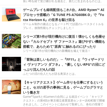
長い時を経て受け継がれる過去と、新たに生まれるものとは。
ゲームプレイも録画配信もこれ1台。AMD Ryzen™ AI
プロセッサ搭載の「G TUNE P5-A7G60BK-D」で『Fo
rza Horizon 6』の世界を駆け回る
ゲーム＆制作の拠点となるノートPCで話題のレースタイトルを
プレイ。放熱性能もチェックしました！
シリーズ第1作が現行機向けに復活！懐かしくも色褪せ
ない『カルドセプト ザ ファースト』遊びやすい機能も
搭載で、あらためて“原典”に触れるのにぴったり
シリーズ第1作が現行機向けの新機能を備えて復活！
「冒険は楽しいものだ」 ─『FF11』と『ウィザードリ
ィ ヴァリアンツ ダフネ』、"優しくないRPG"の沼にど
っぷり沈んだ4人の話
ふたつの沼の住人たちが語る奥深さとは。
【キャリアクエスト】ゲーム作りを仕事にするという
こと。セガの若手の事例に見る，ゲームプログラマと
いう働き方
Game*Sparkと4Gamerの合同による就活イベント「キャリア
クエスト」の第4回が東京都立産業貿易センター浜松町館で開催
されました。このイベントに合わせて取材した、各社の現場で