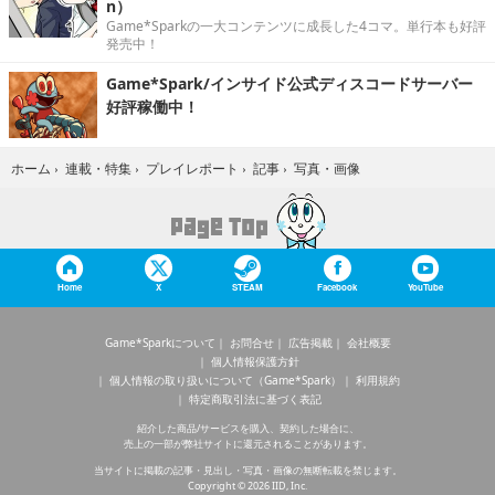
n）
Game*Sparkの一大コンテンツに成長した4コマ。単行本も好評
発売中！
Game*Spark/インサイド公式ディスコードサーバー
好評稼働中！
写真・画像
ホーム
›
連載・特集
›
プレイレポート
›
記事
›
Home
X
STEAM
Facebook
YouTube
Game*Sparkについて
お問合せ
広告掲載
会社概要
個人情報保護方針
個人情報の取り扱いについて（Game*Spark）
利用規約
特定商取引法に基づく表記
紹介した商品/サービスを購入、契約した場合に、
売上の一部が弊社サイトに還元されることがあります。
当サイトに掲載の記事・見出し・写真・画像の無断転載を禁じます。
Copyright © 2026 IID, Inc.