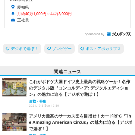
愛知県
月給40万1,000円～44万8,000円
正社員
Sponsored by
デジボで遊ぼ！
ゾンビゲー
ポストアポカリプス
関連ニュース
これがボドゲ大国ドイツ史上最高の戦略ゲーか！名作
のデジタル版『コンコルディア: デジタルエディショ
ン』の魅力に迫る【デジボで遊ぼ！】
連載・特集
2021.10.3 Sun 19:30
アメリカ最高のサーカス団を目指せ！カードRPG『Th
e Amazing American Circus』の魅力に迫る【デジボ
で遊ぼ！】