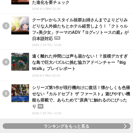
た進化を要チェック
2026.8.5 Wed 22:45
クーデレからスタイル抜群お姉さんまでよりどりみ
どりな人外娘たちとホテル経営しよう！「クトゥル
フ×美少女」テーマのADV『ヨグ=ソトースの庭』が
日本語対応
PR
2026.7.23 Thu 12:05
遠く離れた仲間には声も届かない！？規模デカすぎ
な島で巨大パズルに挑む協力アドベンチャー『Big
Walk』プレイレポート
2026.8.3 Mon 22:00
シリーズ第1作が現行機向けに復活！懐かしくも色褪
せない『カルドセプト ザ ファースト』遊びやすい機
能も搭載で、あらためて“原典”に触れるのにぴった
り
PR
2026.7.30 Thu 12:00
ランキングをもっと見る