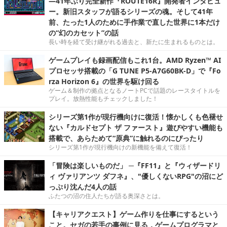
―41年ぶり完全新作『ROUTE16R』開発者インタビュ
ー。新旧スタッフが語るシリーズの魂。そして41年
前、たった1人のために手作業で直した世界に1本だけ
の“幻のカセット”の話
長い時を経て受け継がれる過去と、新たに生まれるものとは。
ゲームプレイも録画配信もこれ1台。AMD Ryzen™ AI
プロセッサ搭載の「G TUNE P5-A7G60BK-D」で『Fo
rza Horizon 6』の世界を駆け回る
ゲーム＆制作の拠点となるノートPCで話題のレースタイトルを
プレイ。放熱性能もチェックしました！
シリーズ第1作が現行機向けに復活！懐かしくも色褪せ
ない『カルドセプト ザ ファースト』遊びやすい機能も
搭載で、あらためて“原典”に触れるのにぴったり
シリーズ第1作が現行機向けの新機能を備えて復活！
「冒険は楽しいものだ」 ─『FF11』と『ウィザードリ
ィ ヴァリアンツ ダフネ』、"優しくないRPG"の沼にど
っぷり沈んだ4人の話
ふたつの沼の住人たちが語る奥深さとは。
【キャリアクエスト】ゲーム作りを仕事にするという
こと。セガの若手の事例に見る，ゲームプログラマと