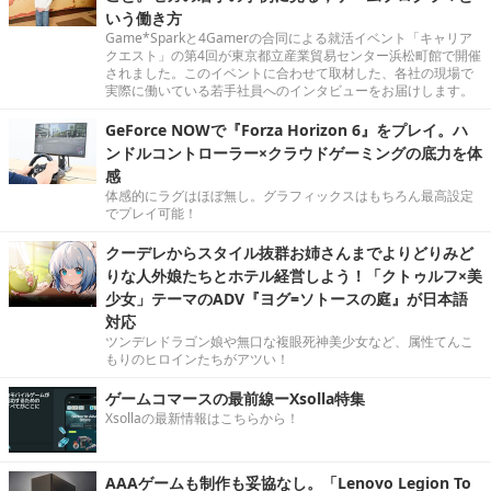
いう働き方
Game*Sparkと4Gamerの合同による就活イベント「キャリア
クエスト」の第4回が東京都立産業貿易センター浜松町館で開催
されました。このイベントに合わせて取材した、各社の現場で
実際に働いている若手社員へのインタビューをお届けします。
GeForce NOWで『Forza Horizon 6』をプレイ。ハ
ンドルコントローラー×クラウドゲーミングの底力を体
感
体感的にラグはほぼ無し。グラフィックスはもちろん最高設定
でプレイ可能！
クーデレからスタイル抜群お姉さんまでよりどりみど
りな人外娘たちとホテル経営しよう！「クトゥルフ×美
少女」テーマのADV『ヨグ=ソトースの庭』が日本語
対応
ツンデレドラゴン娘や無口な複眼死神美少女など、属性てんこ
もりのヒロインたちがアツい！
ゲームコマースの最前線ーXsolla特集
Xsollaの最新情報はこちらから！
AAAゲームも制作も妥協なし。「Lenovo Legion To