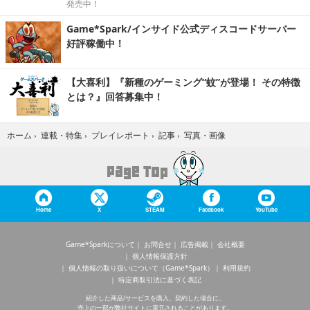
発売中！
Game*Spark/インサイド公式ディスコードサーバー
好評稼働中！
【大喜利】『新種のゲーミング“蚊”が登場！ その特徴
とは？』回答募集中！
写真・画像
ホーム
›
連載・特集
›
プレイレポート
›
記事
›
Home
X
STEAM
Facebook
YouTube
Game*Sparkについて
お問合せ
広告掲載
会社概要
個人情報保護方針
個人情報の取り扱いについて（Game*Spark）
利用規約
特定商取引法に基づく表記
紹介した商品/サービスを購入、契約した場合に、
売上の一部が弊社サイトに還元されることがあります。