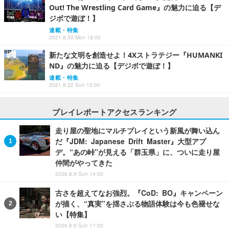
Out! The Wrestling Card Game』の魅力に迫る【デ
ジボで遊ぼ！】
連載・特集
2021.8.30 Mon 18:00
新たな文明を創造せよ！4Xストラテジー『HUMANKI
ND』の魅力に迫る【デジボで遊ぼ！】
連載・特集
2021.8.22 Sun 13:00
プレイレポートアクセスランキング
走り屋の聖地にマルチプレイという新風が舞い込ん
だ『JDM: Japanese Drift Master』大型アプ
デ。“あの峠”が見える「群玉県」に、ついに走り屋
仲間がやってきた
2026.8.9 Sun 14:00
古さを超えてなお強烈。『CoD: BO』キャンペーン
が描く、“真実”を揺さぶる物語体験は今も色褪せな
い【特集】
2026.8.9 Sun 17:30