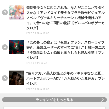
毎朝美少女らに起こされる。なんだここはパラダイ
スかな！アンドロイド美少女プラモ原作ビジュアル
ノベル『ヴァルキリーチューン：機械仕掛けのア
イ』で待つのは二面性の物語【ゲムスパロボゲーカ
タログ】
2026.8.9 Sun 18:00
『ほの暮しの庭』は『夜廻』ファン、スローライフ
好き、新規ユーザーのすべてに“良し”！ 唯一無二の
「不穏生活シム」恐怖も暮らしもお好み次第【プレ
イレポ】
2026.8.7 Fri 19:45
“色々デカい”美人妖怪と少年のドキドキなひと夏…
ハートフルホラーADV『八尺様がいた夏休み』プレ
イレポ
2026.8.2 Sun 19:00
ランキングをもっと見る