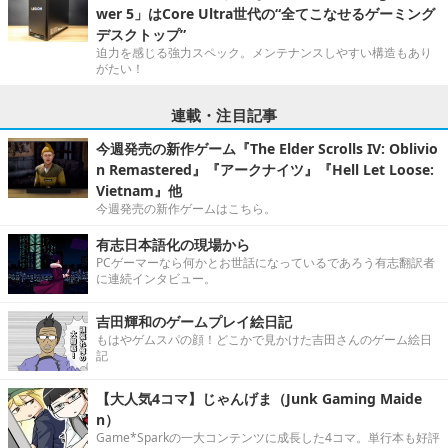
wer 5」はCore Ultra世代の“全てこなせるゲーミング
デスクトップ”
迫力を感じる強力スペック。メンテナンスしやすい構造もあり
がたい！
連載・注目記事
今週発売の新作ゲーム『The Elder Scrolls IV: Oblivio
n Remastered』『アークナイツ』『Hell Let Loose:
Vietnam』他
今週発売の新作ゲームはこちら。
有志日本語化の現場から
PCゲーマーなら何かとお世話になっているであろう有志翻訳者
に連続インタビュー。
吉田輝和のゲームプレイ絵日記
もはやゲムスパの顔！どこかで見かけた吉田さんのゲーム絵日
記
【大人気4コマ】じゃんげま（Junk Gaming Maide
n）
Game*Sparkの一大コンテンツに成長した4コマ。単行本も好評