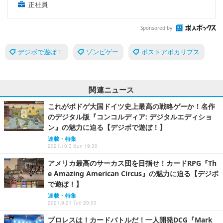
正社員
Sponsored by
デジボで遊ぼ！
ゾンビゲー
ポストアポカリプス
関連ニュース
これがボドゲ大国ドイツ史上最高の戦略ゲーか！名作
のデジタル版『コンコルディア: デジタルエディショ
ン』の魅力に迫る【デジボで遊ぼ！】
連載・特集
2021.10.3 Sun 19:30
アメリカ最高のサーカス団を目指せ！カードRPG『Th
e Amazing American Circus』の魅力に迫る【デジボ
で遊ぼ！】
連載・特集
2021.9.21 Tue 20:00
プロレスは！カードバトルだ！一人開発DCG『Mark