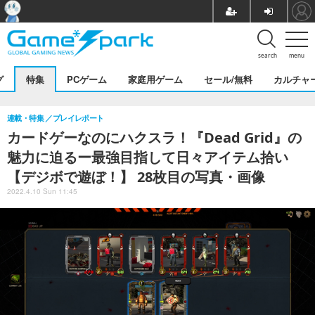
search
menu
グ
特集
PCゲーム
家庭用ゲーム
セール/無料
カルチャ
連載・特集
プレイレポート
カードゲーなのにハクスラ！『Dead Grid』の
魅力に迫るー最強目指して日々アイテム拾い
【デジボで遊ぼ！】 28枚目の写真・画像
2022.4.10 Sun 11:45