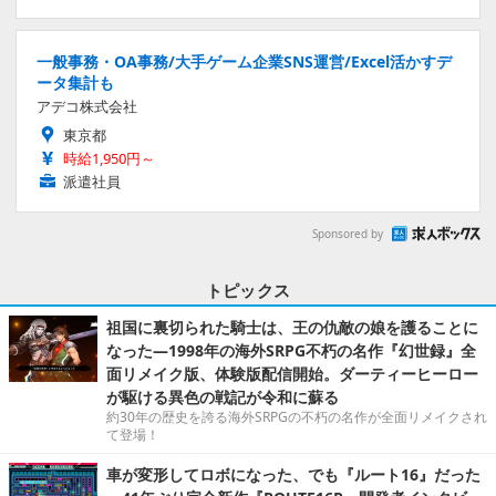
一般事務・OA事務/大手ゲーム企業SNS運営/Excel活かすデ
ータ集計も
アデコ株式会社
東京都
時給1,950円～
派遣社員
Sponsored by
トピックス
祖国に裏切られた騎士は、王の仇敵の娘を護ることに
なった―1998年の海外SRPG不朽の名作『幻世録』全
面リメイク版、体験版配信開始。ダーティーヒーロー
が駆ける異色の戦記が令和に蘇る
約30年の歴史を誇る海外SRPGの不朽の名作が全面リメイクされ
て登場！
車が変形してロボになった、でも『ルート16』だった