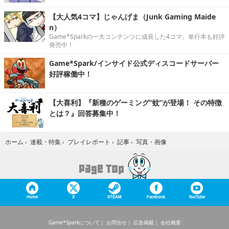
【大人気4コマ】じゃんげま（Junk Gaming Maide
n）
Game*Sparkの一大コンテンツに成長した4コマ。単行本も好評
発売中！
Game*Spark/インサイド公式ディスコードサーバー
好評稼働中！
【大喜利】『新種のゲーミング“蚊”が登場！ その特徴
とは？』回答募集中！
写真・画像
ホーム
›
連載・特集
›
プレイレポート
›
記事
›
Home
X
STEAM
Facebook
YouTube
Game*Sparkについて
お問合せ
広告掲載
会社概要