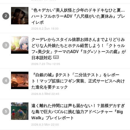
“色々デカい”美人妖怪と少年のドキドキなひと夏…
ハートフルホラーADV『八尺様がいた夏休み』プレ
イレポ
2026.8.2 Sun 19:00
クーデレからスタイル抜群お姉さんまでよりどりみ
どりな人外娘たちとホテル経営しよう！「クトゥル
フ×美少女」テーマのADV『ヨグ=ソトースの庭』が
日本語対応
PR
2026.7.23 Thu 12:05
『白銀の城』βテスト「二分法テスト」をレポー
ト！マップ拡張にフギン実装、正式サービスへ向け
た進化を要チェック
2026.8.5 Wed 22:45
遠く離れた仲間には声も届かない！？規模デカすぎ
な島で巨大パズルに挑む協力アドベンチャー『Big
Walk』プレイレポート
2026.8.3 Mon 22:00