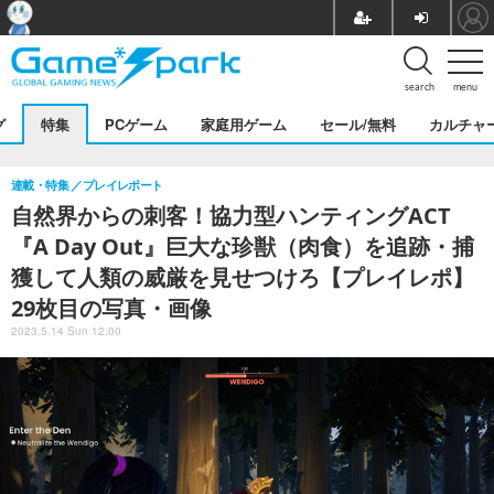
search
menu
グ
特集
PCゲーム
家庭用ゲーム
セール/無料
カルチャ
連載・特集
プレイレポート
自然界からの刺客！協力型ハンティングACT
『A Day Out』巨大な珍獣（肉食）を追跡・捕
獲して人類の威厳を見せつけろ【プレイレポ】
29枚目の写真・画像
2023.5.14 Sun 12:00