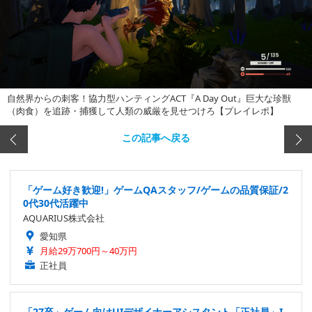
自然界からの刺客！協力型ハンティングACT『A Day Out』巨大な珍獣
（肉食）を追跡・捕獲して人類の威厳を見せつけろ【プレイレポ】
この記事へ戻る
「ゲーム好き歓迎!」ゲームQAスタッフ/ゲームの品質保証/2
0代30代活躍中
AQUARIUS株式会社
愛知県
月給29万700円～40万円
正社員
「27卒」ゲーム向けUIデザイナーアシスタント「正社員」I