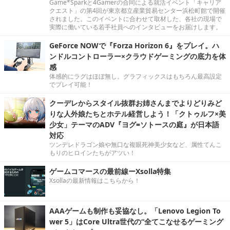
Game*Sparkと4Gamerの合同による就活イベント「キャリア
クエスト」の第4回が東京都立産業貿易センター浜松町館で開催
されました。このイベントに合わせて取材した、各社の現場で
実際に働いている若手社員へのインタビューをお届けします。
GeForce NOWで『Forza Horizon 6』をプレイ。ハ
ンドルコントローラー×クラウドゲーミングの底力を体
感
体感的にラグはほぼ無し。グラフィックスはもちろん最高設定
でプレイ可能！
クーデレからスタイル抜群お姉さんまでよりどりみど
りな人外娘たちとホテル経営しよう！「クトゥルフ×美
少女」テーマのADV『ヨグ=ソトースの庭』が日本語
対応
ツンデレドラゴン娘や無口な複眼死神美少女など、属性てんこ
もりのヒロインたちがアツい！
ゲームコマースの最前線ーXsolla特集
Xsollaの最新情報はこちらから！
AAAゲームも制作も妥協なし。「Lenovo Legion To
wer 5」はCore Ultra世代の“全てこなせるゲーミング