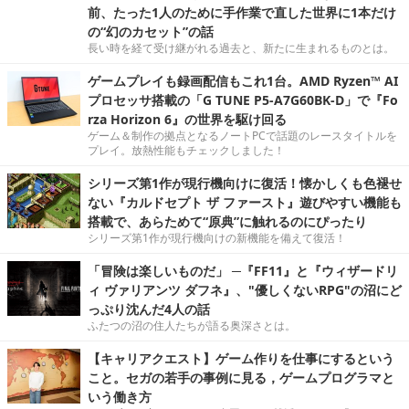
前、たった1人のために手作業で直した世界に1本だけ
の“幻のカセット”の話
長い時を経て受け継がれる過去と、新たに生まれるものとは。
ゲームプレイも録画配信もこれ1台。AMD Ryzen™ AI
プロセッサ搭載の「G TUNE P5-A7G60BK-D」で『Fo
rza Horizon 6』の世界を駆け回る
ゲーム＆制作の拠点となるノートPCで話題のレースタイトルを
プレイ。放熱性能もチェックしました！
シリーズ第1作が現行機向けに復活！懐かしくも色褪せ
ない『カルドセプト ザ ファースト』遊びやすい機能も
搭載で、あらためて“原典”に触れるのにぴったり
シリーズ第1作が現行機向けの新機能を備えて復活！
「冒険は楽しいものだ」 ─『FF11』と『ウィザードリ
ィ ヴァリアンツ ダフネ』、"優しくないRPG"の沼にど
っぷり沈んだ4人の話
ふたつの沼の住人たちが語る奥深さとは。
【キャリアクエスト】ゲーム作りを仕事にするという
こと。セガの若手の事例に見る，ゲームプログラマと
いう働き方