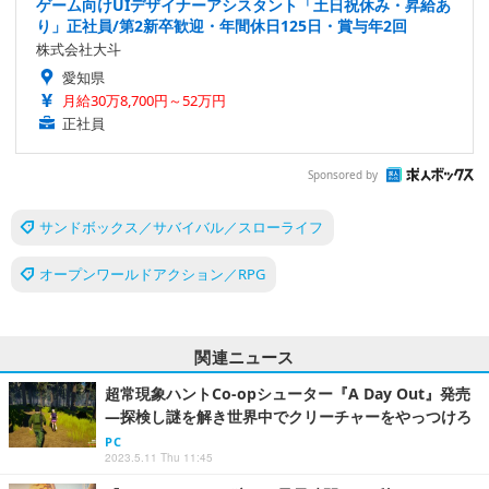
ゲーム向けUIデザイナーアシスタント「土日祝休み・昇給あ
り」正社員/第2新卒歓迎・年間休日125日・賞与年2回
株式会社大斗
愛知県
月給30万8,700円～52万円
正社員
Sponsored by
サンドボックス／サバイバル／スローライフ
オープンワールドアクション／RPG
関連ニュース
超常現象ハントCo-opシューター『A Day Out』発売
―探検し謎を解き世界中でクリーチャーをやっつけろ
PC
2023.5.11 Thu 11:45