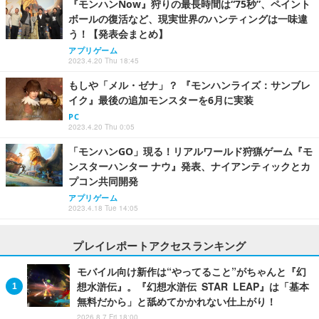
『モンハンNow』狩りの最長時間は“75秒”、ペイント
ボールの復活など、現実世界のハンティングは一味違
う！【発表会まとめ】
アプリゲーム
2023.4.20 Thu 18:45
もしや「メル・ゼナ」？ 『モンハンライズ：サンブレ
イク』最後の追加モンスターを6月に実装
PC
2023.4.20 Thu 0:05
「モンハンGO」現る！リアルワールド狩猟ゲーム『モ
ンスターハンター ナウ』発表、ナイアンティックとカ
プコン共同開発
アプリゲーム
2023.4.18 Tue 14:05
プレイレポートアクセスランキング
モバイル向け新作は“やってること”がちゃんと『幻
想水滸伝』。『幻想水滸伝 STAR LEAP』は「基本
無料だから」と舐めてかかれない仕上がり！
2026.8.7 Fri 18:00