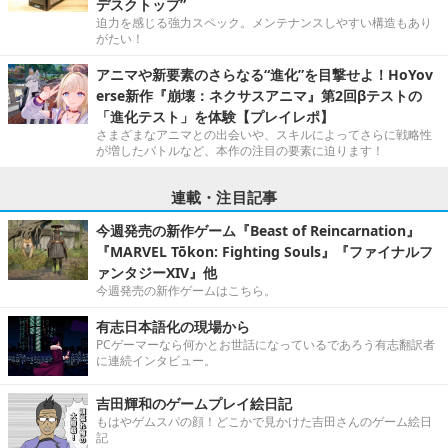
デスクトップ”
迫力を感じる強力スペック。メンテナンスしやすい構造もあり
がたい！
アニマや新要素のさらなる“進化”を目撃せよ！HoYov
erse新作『崩壊：ネクサスアニマ』第2回βテストの
「進化テスト」を体験【プレイレポ】
さまざまなアニマとの出会いや、スキルによってさらに戦略性
が増したバトルなど、本作の注目の要素に迫ります！
連載・注目記事
今週発売の新作ゲーム『Beast of Reincarnation』
『MARVEL Tōkon: Fighting Souls』『ファイナルフ
ァンタジーXIV』他
今週発売の新作ゲームはこちら。
有志日本語化の現場から
PCゲーマーなら何かとお世話になっているであろう有志翻訳者
に連続インタビュー。
吉田輝和のゲームプレイ絵日記
もはやゲムスパの顔！どこかで見かけた吉田さんのゲーム絵日
記