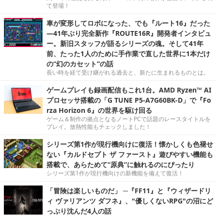
て登場！
車が変形してロボになった、でも『ルート16』だった
―41年ぶり完全新作『ROUTE16R』開発者インタビュ
ー。新旧スタッフが語るシリーズの魂。そして41年
前、たった1人のために手作業で直した世界に1本だけ
の“幻のカセット”の話
長い時を経て受け継がれる過去と、新たに生まれるものとは。
ゲームプレイも録画配信もこれ1台。AMD Ryzen™ AI
プロセッサ搭載の「G TUNE P5-A7G60BK-D」で『Fo
rza Horizon 6』の世界を駆け回る
ゲーム＆制作の拠点となるノートPCで話題のレースタイトルを
プレイ。放熱性能もチェックしました！
シリーズ第1作が現行機向けに復活！懐かしくも色褪せ
ない『カルドセプト ザ ファースト』遊びやすい機能も
搭載で、あらためて“原典”に触れるのにぴったり
シリーズ第1作が現行機向けの新機能を備えて復活！
「冒険は楽しいものだ」 ─『FF11』と『ウィザードリ
ィ ヴァリアンツ ダフネ』、"優しくないRPG"の沼にど
っぷり沈んだ4人の話