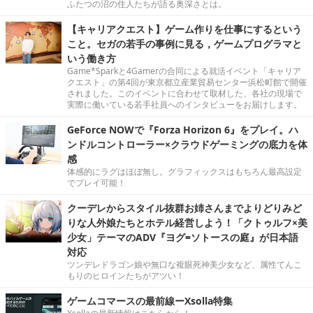
ふたつの沼の住人たちが語る奥深さとは。
【キャリアクエスト】ゲーム作りを仕事にするという
こと。セガの若手の事例に見る，ゲームプログラマと
いう働き方
Game*Sparkと4Gamerの合同による就活イベント「キャリア
クエスト」の第4回が東京都立産業貿易センター浜松町館で開催
されました。このイベントに合わせて取材した、各社の現場で
実際に働いている若手社員へのインタビューをお届けします。
GeForce NOWで『Forza Horizon 6』をプレイ。ハ
ンドルコントローラー×クラウドゲーミングの底力を体
感
体感的にラグはほぼ無し。グラフィックスはもちろん最高設定
でプレイ可能！
クーデレからスタイル抜群お姉さんまでよりどりみど
りな人外娘たちとホテル経営しよう！「クトゥルフ×美
少女」テーマのADV『ヨグ=ソトースの庭』が日本語
対応
ツンデレドラゴン娘や無口な複眼死神美少女など、属性てんこ
もりのヒロインたちがアツい！
ゲームコマースの最前線ーXsolla特集