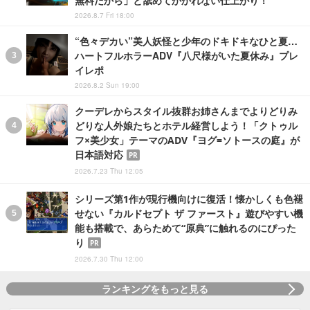
2026.8.7 Fri 18:00
“色々デカい”美人妖怪と少年のドキドキなひと夏…
ハートフルホラーADV『八尺様がいた夏休み』プレ
イレポ
2026.8.2 Sun 19:00
クーデレからスタイル抜群お姉さんまでよりどりみ
どりな人外娘たちとホテル経営しよう！「クトゥル
フ×美少女」テーマのADV『ヨグ=ソトースの庭』が
日本語対応
PR
2026.7.23 Thu 12:05
シリーズ第1作が現行機向けに復活！懐かしくも色褪
せない『カルドセプト ザ ファースト』遊びやすい機
能も搭載で、あらためて“原典”に触れるのにぴった
り
PR
2026.7.30 Thu 12:00
ランキングをもっと見る