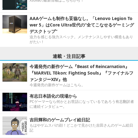
Xsollaの最新情報はこちらから！
AAAゲームも制作も妥協なし。「Lenovo Legion To
wer 5」はCore Ultra世代の“全てこなせるゲーミング
デスクトップ”
迫力を感じる強力スペック。メンテナンスしやすい構造もあり
がたい！
連載・注目記事
今週発売の新作ゲーム『Beast of Reincarnation』
『MARVEL Tōkon: Fighting Souls』『ファイナルフ
ァンタジーXIV』他
今週発売の新作ゲームはこちら。
有志日本語化の現場から
PCゲーマーなら何かとお世話になっているであろう有志翻訳者
に連続インタビュー。
吉田輝和のゲームプレイ絵日記
もはやゲムスパの顔！どこかで見かけた吉田さんのゲーム絵日
記