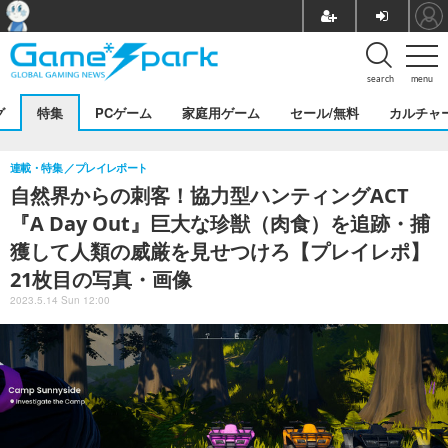
search
menu
グ
特集
PCゲーム
家庭用ゲーム
セール/無料
カルチャ
連載・特集
プレイレポート
自然界からの刺客！協力型ハンティングACT
『A Day Out』巨大な珍獣（肉食）を追跡・捕
獲して人類の威厳を見せつけろ【プレイレポ】
21枚目の写真・画像
2023.5.14 Sun 12:00