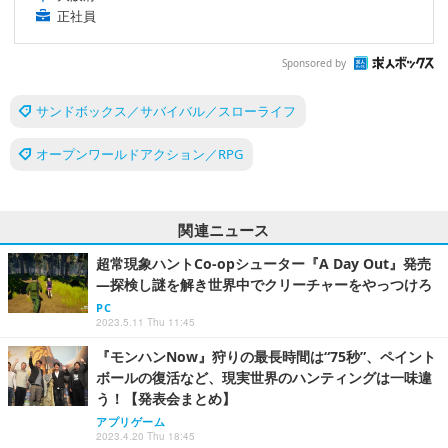
正社員
Sponsored by
サンドボックス／サバイバル／スローライフ
オープンワールドアクション／RPG
関連ニュース
超常現象ハントCo-opシューター『A Day Out』発売
―探検し謎を解き世界中でクリーチャーをやっつけろ
PC
2023.5.11 Thu 11:45
『モンハンNow』狩りの最長時間は“75秒”、ペイント
ボールの復活など、現実世界のハンティングは一味違
う！【発表会まとめ】
アプリゲーム
2023.4.20 Thu 18:45