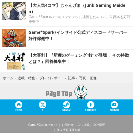
【大人気4コマ】じゃんげま（Junk Gaming Maide
n）
Game*Sparkの一大コンテンツに成長した4コマ。単行本も好評
発売中！
Game*Spark/インサイド公式ディスコードサーバー
好評稼働中！
【大喜利】『新種のゲーミング“蚊”が登場！ その特徴
とは？』回答募集中！
写真・画像
ホーム
›
連載・特集
›
プレイレポート
›
記事
›
Home
X
STEAM
Facebook
YouTube
Game*Sparkについて
お問合せ
広告掲載
会社概要
個人情報保護方針