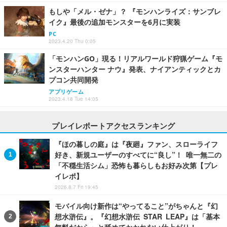
もしや「メル・ゼナ」？ 『モンハンライズ：サンブレ
イク』最後の追加モンスターを6月に実装
PC
2023.4.20 Thu 0:05
「モンハンGO」現る！リアルワールド狩猟ゲーム『モ
ンスターハンター ナウ』発表、ナイアンティックとカ
プコン共同開発
アプリゲーム
2023.4.18 Tue 14:05
プレイレポートアクセスランキング
『ほの暮しの庭』は『夜廻』ファン、スローライフ
好き、新規ユーザーのすべてに“良し”！ 唯一無二の
「不穏生活シム」恐怖も暮らしもお好み次第【プレ
イレポ】
2026.8.7 Fri 19:45
モバイル向け新作は“やってること”がちゃんと『幻
想水滸伝』。『幻想水滸伝 STAR LEAP』は「基本
無料だから」と舐めてかかれない仕上がり！