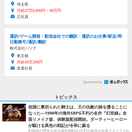
埼玉県
月給27万6,000円～36万円
正社員
通訳/ゲーム開発・配信会社での翻訳・通訳のお仕事/駅近/即
日勤務可/通訳/翻訳
株式会社パソナ
東京都
月給34万200円
派遣社員
Sponsored by
トピックス
祖国に裏切られた騎士は、王の仇敵の娘を護ることに
なった―1998年の海外SRPG不朽の名作『幻世録』全
面リメイク版、体験版配信開始。ダーティーヒーロー
が駆ける異色の戦記が令和に蘇る
約30年の歴史を誇る海外SRPGの不朽の名作が全面リメイクされ