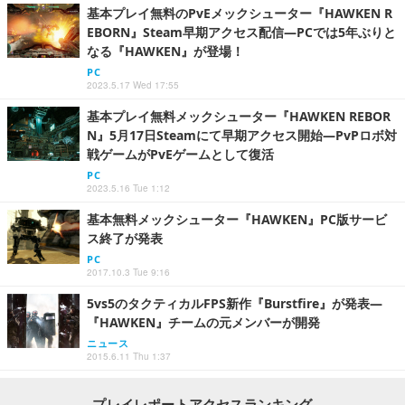
基本プレイ無料のPvEメックシューター『HAWKEN R
EBORN』Steam早期アクセス配信―PCでは5年ぶりと
なる『HAWKEN』が登場！
PC
2023.5.17 Wed 17:55
基本プレイ無料メックシューター『HAWKEN REBOR
N』5月17日Steamにて早期アクセス開始―PvPロボ対
戦ゲームがPvEゲームとして復活
PC
2023.5.16 Tue 1:12
基本無料メックシューター『HAWKEN』PC版サービ
ス終了が発表
PC
2017.10.3 Tue 9:16
5vs5のタクティカルFPS新作『Burstfire』が発表―
『HAWKEN』チームの元メンバーが開発
ニュース
2015.6.11 Thu 1:37
プレイレポートアクセスランキング