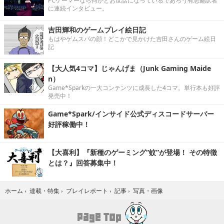
PCゲーマーなら何かとお世話になっているであろう有志翻訳者
に連続インタビュー。
吉田輝和のゲームプレイ絵日記
もはやゲムスパの顔！どこかで見かけた吉田さんのゲーム絵日
記
【大人気4コマ】じゃんげま（Junk Gaming Maide
n）
Game*Sparkの一大コンテンツに成長した4コマ。単行本も好評
発売中！
Game*Spark/インサイド公式ディスコードサーバー
好評稼働中！
【大喜利】『新種のゲーミング“蚊”が登場！ その特徴
とは？』回答募集中！
写真・画像
ホーム
›
連載・特集
›
プレイレポート
›
記事
›