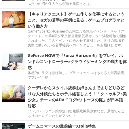
ふたつの沼の住人たちが語る奥深さとは。
【キャリアクエスト】ゲーム作りを仕事にするという
こと。セガの若手の事例に見る，ゲームプログラマと
いう働き方
Game*Sparkと4Gamerの合同による就活イベント「キャリア
クエスト」の第4回が東京都立産業貿易センター浜松町館で開催
されました。このイベントに合わせて取材した、各社の現場で
実際に働いている若手社員へのインタビューをお届けします。
GeForce NOWで『Forza Horizon 6』をプレイ。ハ
ンドルコントローラー×クラウドゲーミングの底力を体
感
体感的にラグはほぼ無し。グラフィックスはもちろん最高設定
でプレイ可能！
クーデレからスタイル抜群お姉さんまでよりどりみど
りな人外娘たちとホテル経営しよう！「クトゥルフ×美
少女」テーマのADV『ヨグ=ソトースの庭』が日本語
対応
ツンデレドラゴン娘や無口な複眼死神美少女など、属性てんこ
もりのヒロインたちがアツい！
ゲームコマースの最前線ーXsolla特集