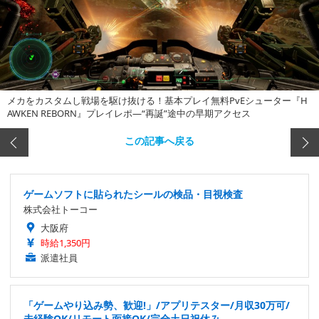
メカをカスタムし戦場を駆け抜ける！基本プレイ無料PvEシューター『H
AWKEN REBORN』プレイレポ―“再誕”途中の早期アクセス
この記事へ戻る
ゲームソフトに貼られたシールの検品・目視検査
株式会社トーコー
大阪府
時給1,350円
派遣社員
「ゲームやり込み勢、歓迎!」/アプリテスター/月収30万可/
未経験OK/リモート面接OK/完全土日祝休み