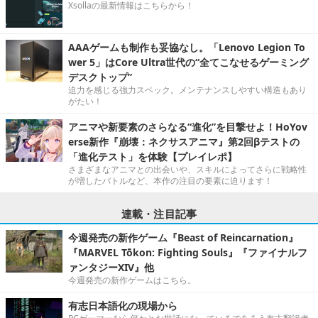
Xsollaの最新情報はこちらから！
AAAゲームも制作も妥協なし。「Lenovo Legion To
wer 5」はCore Ultra世代の“全てこなせるゲーミング
デスクトップ”
迫力を感じる強力スペック。メンテナンスしやすい構造もあり
がたい！
アニマや新要素のさらなる“進化”を目撃せよ！HoYov
erse新作『崩壊：ネクサスアニマ』第2回βテストの
「進化テスト」を体験【プレイレポ】
さまざまなアニマとの出会いや、スキルによってさらに戦略性
が増したバトルなど、本作の注目の要素に迫ります！
連載・注目記事
今週発売の新作ゲーム『Beast of Reincarnation』
『MARVEL Tōkon: Fighting Souls』『ファイナルフ
ァンタジーXIV』他
今週発売の新作ゲームはこちら。
有志日本語化の現場から