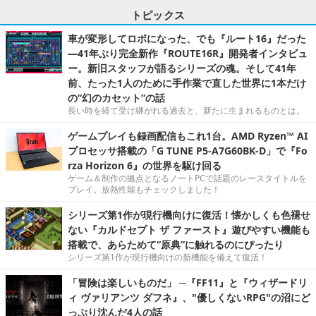
トピックス
車が変形してロボになった、でも『ルート16』だった
―41年ぶり完全新作『ROUTE16R』開発者インタビュ
ー。新旧スタッフが語るシリーズの魂。そして41年
前、たった1人のために手作業で直した世界に1本だけ
の“幻のカセット”の話
長い時を経て受け継がれる過去と、新たに生まれるものとは。
ゲームプレイも録画配信もこれ1台。AMD Ryzen™ AI
プロセッサ搭載の「G TUNE P5-A7G60BK-D」で『Fo
rza Horizon 6』の世界を駆け回る
ゲーム＆制作の拠点となるノートPCで話題のレースタイトルを
プレイ。放熱性能もチェックしました！
シリーズ第1作が現行機向けに復活！懐かしくも色褪せ
ない『カルドセプト ザ ファースト』遊びやすい機能も
搭載で、あらためて“原典”に触れるのにぴったり
シリーズ第1作が現行機向けの新機能を備えて復活！
「冒険は楽しいものだ」 ─『FF11』と『ウィザードリ
ィ ヴァリアンツ ダフネ』、"優しくないRPG"の沼にど
っぷり沈んだ4人の話