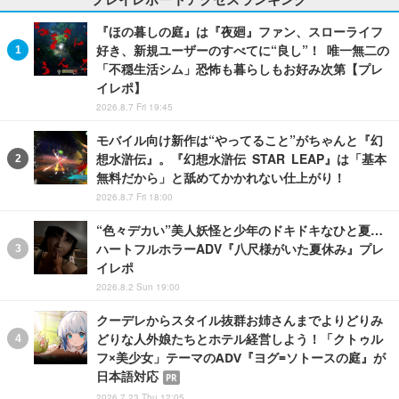
『ほの暮しの庭』は『夜廻』ファン、スローライフ
好き、新規ユーザーのすべてに“良し”！ 唯一無二の
「不穏生活シム」恐怖も暮らしもお好み次第【プレ
イレポ】
2026.8.7 Fri 19:45
モバイル向け新作は“やってること”がちゃんと『幻
想水滸伝』。『幻想水滸伝 STAR LEAP』は「基本
無料だから」と舐めてかかれない仕上がり！
2026.8.7 Fri 18:00
“色々デカい”美人妖怪と少年のドキドキなひと夏…
ハートフルホラーADV『八尺様がいた夏休み』プレ
イレポ
2026.8.2 Sun 19:00
クーデレからスタイル抜群お姉さんまでよりどりみ
どりな人外娘たちとホテル経営しよう！「クトゥル
フ×美少女」テーマのADV『ヨグ=ソトースの庭』が
日本語対応
PR
2026.7.23 Thu 12:05