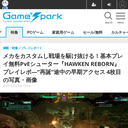
search
menu
グ
特集
PCゲーム
家庭用ゲーム
セール/無料
カルチャ
連載・特集
プレイレポート
メカをカスタムし戦場を駆け抜ける！基本プレ
イ無料PvEシューター『HAWKEN REBORN』
プレイレポ―“再誕”途中の早期アクセス 4枚目
の写真・画像
2023.5.20 Sat 12:30