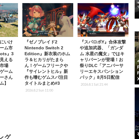
にいけ
『ゼノブレイド2
『スパロボY』合体攻撃
ーム市
Nintendo Switch 2
や追加武器、「ガンダ
ots』3
Edition』新衣装のホム
ム 水星の魔女」ではキ
見える
ラ＆ヒカリがたまら
ャリバーンが登場！お
市場
ん！ゲームフリークや
祭りDLC「アニバーサ
ゲーム
『サイレントヒル』新
リーエキスパンション
ーさん
作も嗜むゲムスパ注目
パック」8月5日配信
ム】
タイトルまとめ#3
2026.8.1 Sat 21:44
2026.8.2 Sun 11:00
ング