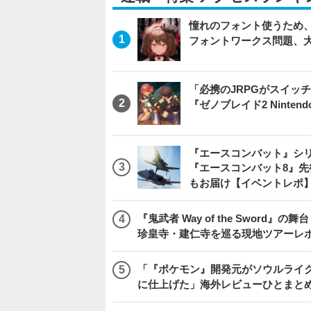
憧れのフォント使うため、
フォントワークス問題、
「必携のJRPGがスイッ
『ゼノブレイド2 Nintendo S
『エースコンバット』シ
『エースコンバット8』
もお届け【イベントレポ
『鬼武者 Way of the Swo
珍皇寺・建仁寺を巡る現地ツアーレ
「『ポケモン』開発元がソウルライク
に仕上げた」海外レビューひとまとめ『Beast