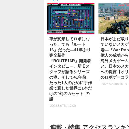
車が変形してロボにな
日本がまだ取り
った、でも『ルート
ていないメカゲ
16』だった―41年ぶり
場―『War Rob
完全新作
億人の成功から
『ROUTE16R』開発者
海外メカゲーム
インタビュー。新旧ス
と、日本のメカ
タッフが語るシリーズ
への提言【オリ
の魂。そして41年前、
のロボゲーコラ
たった1人のために手作
2026.8.2 Sun 18:45
業で直した世界に1本だ
けの“幻のカセット”の
話
2026.8.6 Thu 12:00
連載・特集 アクセスランキ