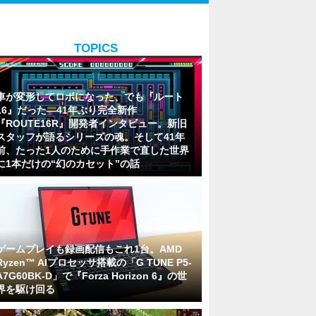
TOPICS
車が変形してロボになった、でも『ルート
16』だった―41年ぶり完全新作
『ROUTE16R』開発者インタビュー。新旧
スタッフが語るシリーズの魂。そして41年
前、たった1人のために手作業で直した世界
に1本だけの“幻のカセット”の話
ゲームプレイも録画配信もこれ1台。AMD
Ryzen™ AIプロセッサ搭載の「G TUNE P5-
A7G60BK-D」で『Forza Horizon 6』の世
界を駆け回る