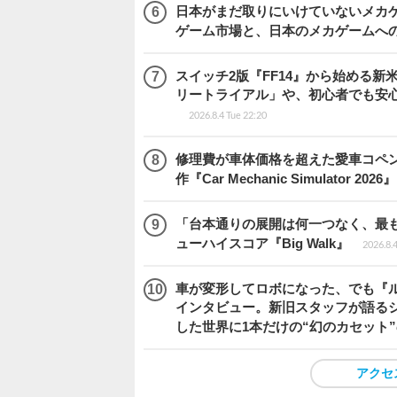
日本がまだ取りにいけていないメカゲー
ゲーム市場と、日本のメカゲームへ
スイッチ2版『FF14』から始める新
リートライアル」や、初心者でも安
2026.8.4 Tue 22:20
修理費が車体価格を超えた愛車コペ
作『Car Mechanic Simulator 202
「台本通りの展開は何一つなく、最
ューハイスコア『Big Walk』
2026.8.
車が変形してロボになった、でも『ルー
インタビュー。新旧スタッフが語るシ
した世界に1本だけの“幻のカセット
アクセ