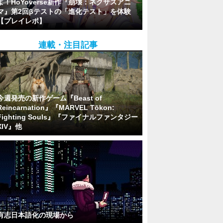
よ！HoYoverse新作『崩壊：ネクサスアニ
マ』第2回βテストの「進化テスト」を体験
【プレイレポ】
連載・注目記事
今週発売の新作ゲーム『Beast of
Reincarnation』『MARVEL Tōkon:
Fighting Souls』『ファイナルファンタジー
XIV』他
有志日本語化の現場から