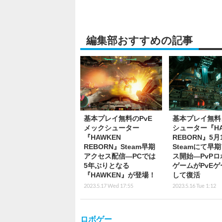
編集部おすすめの記事
基本プレイ無料のPvE
基本プレイ無料
メックシューター
シューター『HA
『HAWKEN
REBORN』5月
REBORN』Steam早期
Steamにて早
アクセス配信―PCでは
ス開始―PvPロ
5年ぶりとなる
ゲームがPvEゲ
『HAWKEN』が登場！
して復活
2023.5.17 Wed 17:55
2023.5.16 Tue 1:12
ロボゲー