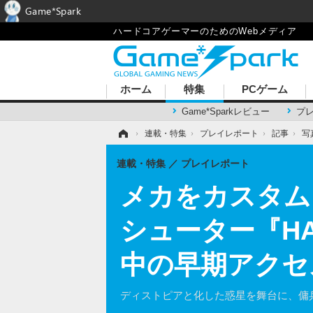
Game*Spark
ハードコアゲーマーのためのWebメディア
ホーム
特集
PCゲーム
Game*Sparkレビュー
プ
ホーム
›
連載・特集
›
プレイレポート
›
記事
›
写
連載・特集
プレイレポート
メカをカスタム
シューター『HA
中の早期アクセ
ディストピアと化した惑星を舞台に、傭