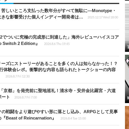
苦しいところ支払った数年分がすべて無駄に―Monotype・
大きな影響受けた個人インディー開発者は…
2025.12.17 Wed 18:00
チ2でついに究極の完成形に到達した」海外レビューハイスコア
witch 2 Edition』
2026.8.6 Thu 19:45
リーズにストーリーがあることを多くの人は知らなかった！？
先行体験会レポ。衝撃的な内容も語られたトークショーの内容
】
2026.8.7 Fri 12:30
rd』の舞台「京都」を発売前に聖地巡礼！清水寺・安井金比羅宮・六道
ポート
2026.8.7 Fri 7:00
の戦闘をより遊びやすい形に落とし込み、ARPGとして見事
 of Reincarnation』
2026.8.4 Tue 15:00