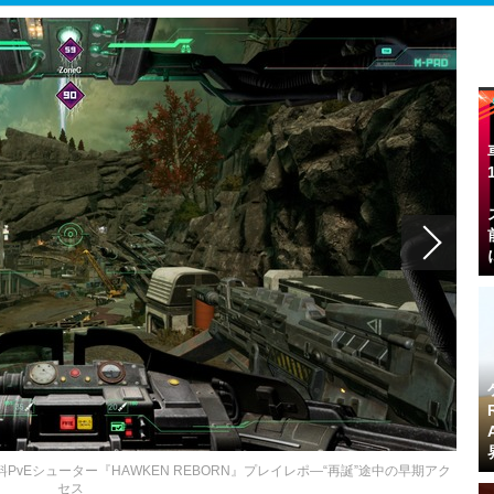
Eシューター『HAWKEN REBORN』プレイレポ―“再誕”途中の早期アク
セス