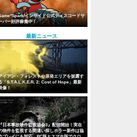
Game*Spark/インサイド公式ディスコードサ
ーバー好評稼働中！
最新ニュース
アイアン・フォレストや原発エリアを披露す
る「S.T.A.L.K.E.R. 2: Cost of Hope」最新
映像！
『日本事故物件監視協会3』配信開始！実在
の物件を監視する間違い探しホラー新作は協
力プレイにも対応。PC版とスマホ版でクロ