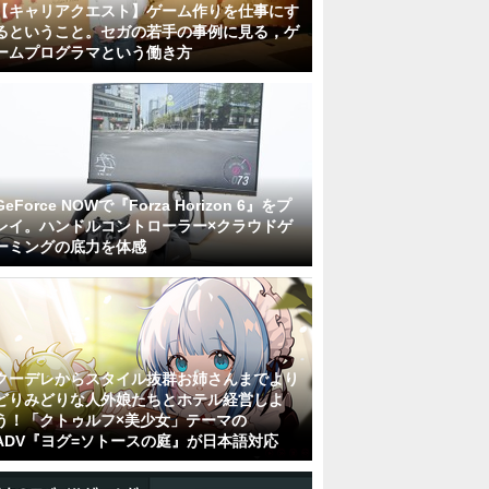
【キャリアクエスト】ゲーム作りを仕事にす
るということ。セガの若手の事例に見る，ゲ
ームプログラマという働き方
GeForce NOWで『Forza Horizon 6』をプ
レイ。ハンドルコントローラー×クラウドゲ
ーミングの底力を体感
クーデレからスタイル抜群お姉さんまでより
どりみどりな人外娘たちとホテル経営しよ
う！「クトゥルフ×美少女」テーマの
ADV『ヨグ=ソトースの庭』が日本語対応