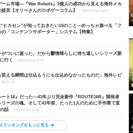
ム市場―『War Robots』3億人の成功から見える海外メカ
の提言【オリーさんのロボゲーコラム】
2026.8.2 Sun 18:45
米“ヒカセン”が知っておきたい10のこと―めっちゃ遊べる「フ
心の「コンテンツサポーター」システム【特集】
ンがついに逝った。だから鬱憤晴らしに待ち遠しいシリーズ新
6』に行く
2026.8.2 Sun 12:00
も笑える瞬間は仕込もうにも仕込めなかったものだ」海外レビ
4 Tue 21:10
ト16』だった―41年ぶり完全新作『ROUTE16R』開発者
リーズの魂。そして41年前、たった1人のために手作業で直
”の話
2026.8.6 Thu 12:00
スランキングをもっと見る