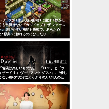
シリーズ第1作が現行機向けに復活！懐かし
くも色褪せない『カルドセプト ザ ファース
ト』遊びやすい機能も搭載で、あらため
て“原典”に触れるのにぴったり
「冒険は楽しいものだ」 ─『FF11』と『ウ
ィザードリィ ヴァリアンツ ダフネ』、"優し
くないRPG"の沼にどっぷり沈んだ4人の話