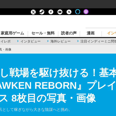
家庭用ゲーム
セール・無料
読者の声
漫画
イン
レイレポ
インタビュー
海外レビュー
注目インディーミニ問
真・画像
し戦場を駆け抜ける！基本
WKEN REBORN』プレ
ス 8枚目の写真・画像
兵として稼ぎながら大きな陰謀へと挑め。