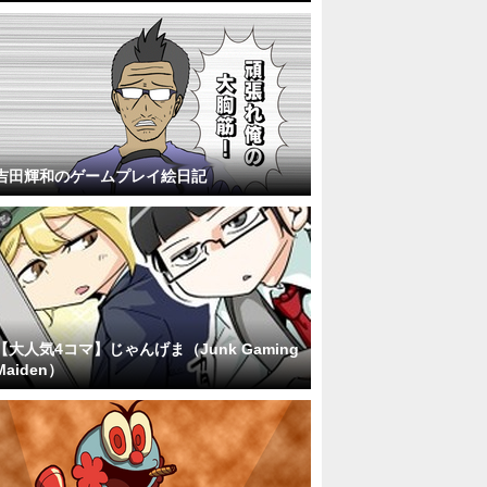
吉田輝和のゲームプレイ絵日記
【大人気4コマ】じゃんげま（Junk Gaming
Maiden）