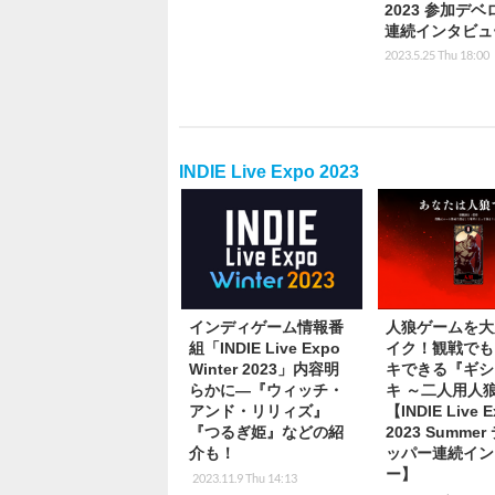
2023 参加デ
連続インタビュ
2023.5.25 Thu 18:00
INDIE Live Expo 2023
インディゲーム情報番
人狼ゲームを大
組「INDIE Live Expo
イク！観戦でも
Winter 2023」内容明
キできる『ギシ
らかに―『ウィッチ・
キ ～二人用人
アンド・リリィズ』
【INDIE Live 
『つるぎ姫』などの紹
2023 Summe
介も！
ッパー連続イン
ー】
2023.11.9 Thu 14:13