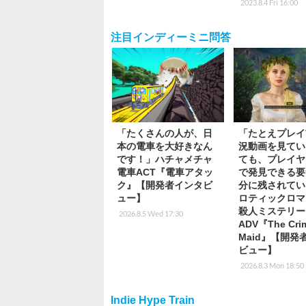
2023.8.4 Fri 16:00
注目インディーミニ問答
「たくさんの人が、日
「たとえプレイ
本の電車を大好きなん
況動画を見てい
です！」ハチャメチャ
ても、プレイヤ
電車ACT『電車アタッ
で発見できる要
ク』【開発者インタビ
分に残されてい
ュー】
ロティックロマ
殺人ミステリー
2026.8.5 Wed 17:30
ADV『The Cri
Maid』【開発
ビュー】
2026.8.3 Mon 18:50
Indie Hype Train