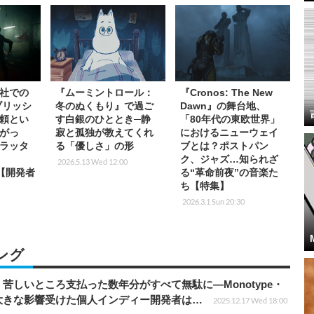
社での
『ムーミントロール：
『Cronos: The New
ブリッシ
冬のぬくもり』で過ご
Dawn』の舞台地、
頼とい
す白銀のひととき─静
「80年代の東欧世界」
がっ
寂と孤独が教えてくれ
におけるニューウェイ
ラッタ
る「優しさ」の形
ブとは？ポストパン
ク、ジャズ…知られざ
2026.5.13 Wed 12:00
』【開発者
る“革命前夜”の音楽た
ち【特集】
2026.3.1 Sun 20:30
ング
苦しいところ支払った数年分がすべて無駄に―Monotype・
大きな影響受けた個人インディー開発者は…
2025.12.17 Wed 18:00