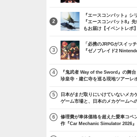
『エースコンバット』シ
『エースコンバット8』
もお届け【イベントレポ
「必携のJRPGがスイッ
『ゼノブレイド2 Nintendo S
『鬼武者 Way of the Swo
珍皇寺・建仁寺を巡る現地ツアーレ
日本がまだ取りにいけていないメカゲー
ゲーム市場と、日本のメカゲームへ
修理費が車体価格を超えた愛車コペ
作『Car Mechanic Simulator 202