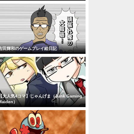
吉田輝和のゲームプレイ絵日記
【大人気4コマ】じゃんげま（Junk Gaming
Maiden）