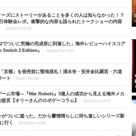
リーズにストーリーがあることを多くの人は知らなかった！？
先行体験会レポ。衝撃的な内容も語られたトークショーの内容
】
2026.8.7 Fri 12:30
チ2でついに究極の完成形に到達した」海外レビューハイスコア
witch 2 Edition』
2026.8.6 Thu 19:45
rd』の舞台「京都」を発売前に聖地巡礼！清水寺・安井金比羅宮・六道
ポート
2026.8.7 Fri 7:00
ム市場―『War Robots』3億人の成功から見える海外メカ
の提言【オリーさんのロボゲーコラム】
2026.8.2 Sun 18:45
ンがついに逝った。だから鬱憤晴らしに待ち遠しいシリーズ新
6』に行く
2026.8.2 Sun 12:00