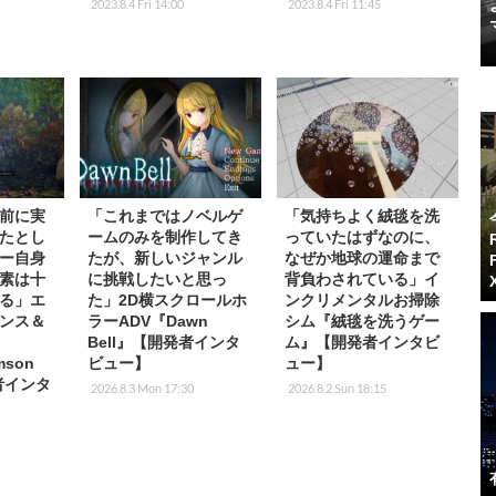
2023.8.4 Fri 14:00
2023.8.4 Fri 11:45
前に実
「これまではノベルゲ
「気持ちよく絨毯を洗
たとし
ームのみを制作してき
っていたはずなのに、
ー自身
たが、新しいジャンル
なぜか地球の運命まで
素は十
に挑戦したいと思っ
背負わされている」イ
る」エ
た」2D横スクロールホ
ンクリメンタルお掃除
ンス＆
ラーADV『Dawn
シム『絨毯を洗うゲー
Bell』【開発者インタ
ム』【開発者インタビ
mson
ビュー】
ュー】
者インタ
2026.8.3 Mon 17:30
2026.8.2 Sun 18:15