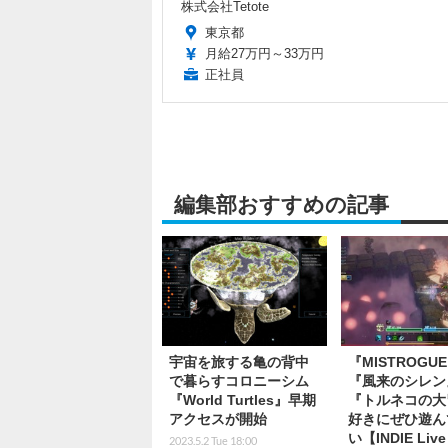
株式会社Tetote
東京都
月給27万円～33万円
正社員
編集部おすすめの記事
宇宙を旅する亀の背中
『MISTROGU
で暮らすコロニーシム
『風来のシレン
『World Turtles』早期
『トルネコの大
アクセスが開始
好きにぜひ遊ん
い【INDIE Live
2023.5.2 Tue 18:00