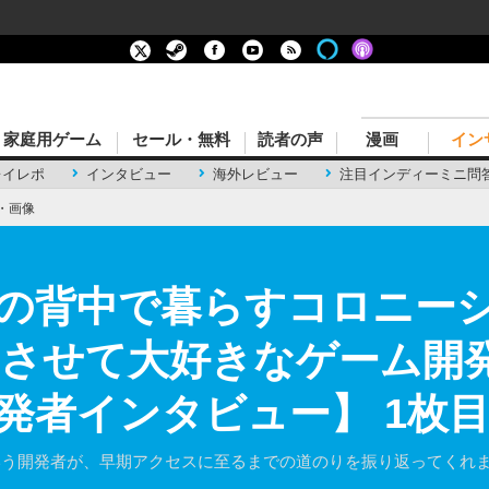
家庭用ゲーム
セール・無料
読者の声
漫画
イン
レイレポ
インタビュー
海外レビュー
注目インディーミニ問
・画像
の背中で暮らすコロニーシム
―成功させて大好きなゲーム
発者インタビュー】 1枚
per」だったという開発者が、早期アクセスに至るまでの道のりを振り返ってくれ