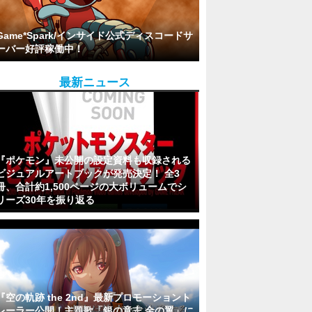
Game*Spark/インサイド公式ディスコードサ
ーバー好評稼働中！
最新ニュース
『ポケモン』未公開の設定資料も収録される
ビジュアルアートブックが発売決定！ 全3
冊、合計約1,500ページの大ボリュームでシ
リーズ30年を振り返る
『空の軌跡 the 2nd』最新プロモーショント
レーラー公開！主題歌「銀の意志 金の翼」に