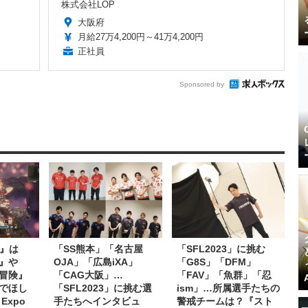
株式会社LOP
大阪府
月給27万4,200円～41万4,200円
正社員
Sponsored by
E』は
「SS熊本」「名古屋
「SFL2023」に挑む
』や
OJA」「広島iXA」
「G8S」「DFM」
冒険』
「CAG大阪」…
「FAV」「魚群」「忍
でほし
「SFL2023」に挑む選
ism」…所属選手たちの
 Expo
手たちへインタビュ
警戒チームは？『スト