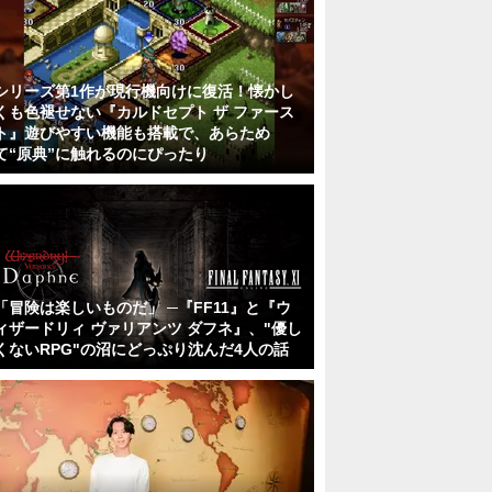
シリーズ第1作が現行機向けに復活！懐かし
くも色褪せない『カルドセプト ザ ファース
ト』遊びやすい機能も搭載で、あらため
て“原典”に触れるのにぴったり
「冒険は楽しいものだ」 ─『FF11』と『ウ
ィザードリィ ヴァリアンツ ダフネ』、"優し
くないRPG"の沼にどっぷり沈んだ4人の話