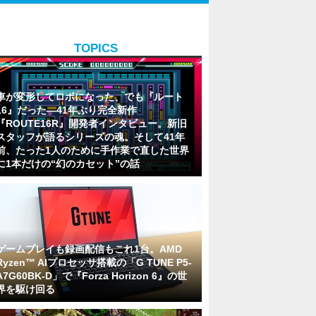
TOPICS
車が変形してロボになった、でも『ルート
16』だった―41年ぶり完全新作
『ROUTE16R』開発者インタビュー。新旧
スタッフが語るシリーズの魂。そして41年
前、たった1人のために手作業で直した世界
に1本だけの“幻のカセット”の話
ゲームプレイも録画配信もこれ1台。AMD
Ryzen™ AIプロセッサ搭載の「G TUNE P5-
A7G60BK-D」で『Forza Horizon 6』の世
界を駆け回る