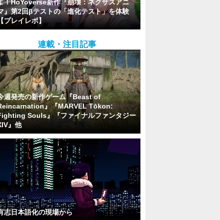
よ！HoYoverse新作『崩壊：ネクサスアニ
マ』第2回βテストの「進化テスト」を体験
【プレイレポ】
連載・注目記事
今週発売の新作ゲーム『Beast of
Reincarnation』『MARVEL Tōkon:
Fighting Souls』『ファイナルファンタジー
XIV』他
有志日本語化の現場から