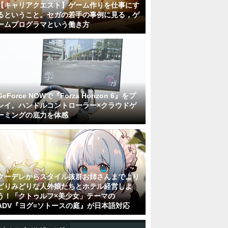
【キャリアクエスト】ゲーム作りを仕事にす
るということ。セガの若手の事例に見る，ゲ
ームプログラマという働き方
GeForce NOWで『Forza Horizon 6』をプ
レイ。ハンドルコントローラー×クラウドゲ
ーミングの底力を体感
クーデレからスタイル抜群お姉さんまでより
どりみどりな人外娘たちとホテル経営しよ
う！「クトゥルフ×美少女」テーマの
ADV『ヨグ=ソトースの庭』が日本語対応