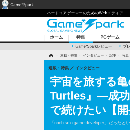
Game*Spark
ハードコアゲーマーのためのWebメディア
ホーム
特集
PCゲーム
Game*Sparkレビュー
プ
ホーム
›
連載・特集
›
インタビュー
›
記事
›
写真
連載・特集
インタビュー
宇宙を旅する亀
Turtles』
で続けたい【開
「noob solo game develo