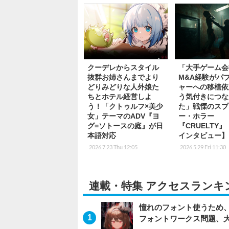
クーデレからスタイル
「大手ゲーム会
抜群お姉さんまでより
M&A経験がパ
どりみどりな人外娘た
ャーへの移植依
ちとホテル経営しよ
う気付きにつな
う！「クトゥルフ×美少
た」戦慄のスプ
女」テーマのADV『ヨ
ー・ホラー
グ=ソトースの庭』が日
『CRUELTY
本語対応
インタビュー】
2026.7.23 Thu 12:05
2026.5.29 Fri 11:30
連載・特集 アクセスランキ
憧れのフォント使うため、
フォントワークス問題、