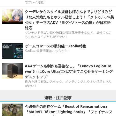
でプレイ可能！
クーデレからスタイル抜群お姉さんまでよりどりみど
りな人外娘たちとホテル経営しよう！「クトゥルフ×美
少女」テーマのADV『ヨグ=ソトースの庭』が日本語
対応
ツンデレドラゴン娘や無口な複眼死神美少女など、属性てんこ
もりのヒロインたちがアツい！
ゲームコマースの最前線ーXsolla特集
Xsollaの最新情報はこちらから！
AAAゲームも制作も妥協なし。「Lenovo Legion To
wer 5」はCore Ultra世代の“全てこなせるゲーミング
デスクトップ”
迫力を感じる強力スペック。メンテナンスしやすい構造もあり
がたい！
連載・注目記事
今週発売の新作ゲーム『Beast of Reincarnation』
『MARVEL Tōkon: Fighting Souls』『ファイナルフ