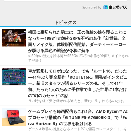
Sponsored by
トピックス
祖国に裏切られた騎士は、王の仇敵の娘を護ることに
なった―1998年の海外SRPG不朽の名作『幻世録』全
面リメイク版、体験版配信開始。ダーティーヒーロー
が駆ける異色の戦記が令和に蘇る
約30年の歴史を誇る海外SRPGの不朽の名作が全面リメイクされ
て登場！
車が変形してロボになった、でも『ルート16』だった
―41年ぶり完全新作『ROUTE16R』開発者インタビュ
ー。新旧スタッフが語るシリーズの魂。そして41年
前、たった1人のために手作業で直した世界に1本だけ
の“幻のカセット”の話
長い時を経て受け継がれる過去と、新たに生まれるものとは。
ゲームプレイも録画配信もこれ1台。AMD Ryzen™ AI
プロセッサ搭載の「G TUNE P5-A7G60BK-D」で『Fo
rza Horizon 6』の世界を駆け回る
ゲーム＆制作の拠点となるノートPCで話題のレースタイトルを