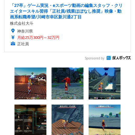
「27卒」ゲーム実況・eスポーツ動画の編集スタッフ・クリ
エイタースキル習得「正社員/残業ほぼなし推奨」映像・動
画系転職希望/川崎市幸区新川通2丁目
株式会社大斗
神奈川県
月給25万300円～32万円
正社員
Sponsored by