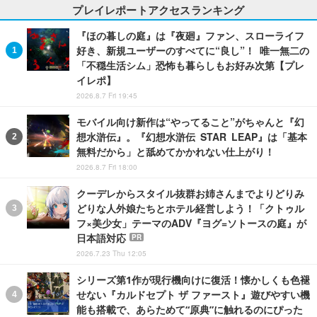
プレイレポートアクセスランキング
『ほの暮しの庭』は『夜廻』ファン、スローライフ
好き、新規ユーザーのすべてに“良し”！ 唯一無二の
「不穏生活シム」恐怖も暮らしもお好み次第【プレ
イレポ】
2026.8.7 Fri 19:45
モバイル向け新作は“やってること”がちゃんと『幻
想水滸伝』。『幻想水滸伝 STAR LEAP』は「基本
無料だから」と舐めてかかれない仕上がり！
2026.8.7 Fri 18:00
クーデレからスタイル抜群お姉さんまでよりどりみ
どりな人外娘たちとホテル経営しよう！「クトゥル
フ×美少女」テーマのADV『ヨグ=ソトースの庭』が
日本語対応
PR
2026.7.23 Thu 12:05
シリーズ第1作が現行機向けに復活！懐かしくも色褪
せない『カルドセプト ザ ファースト』遊びやすい機
能も搭載で、あらためて“原典”に触れるのにぴった