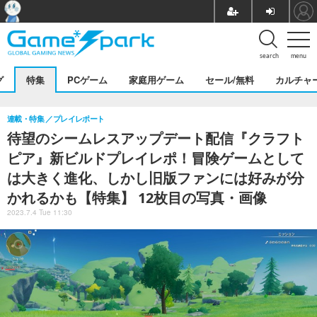
search
menu
グ
特集
PCゲーム
家庭用ゲーム
セール/無料
カルチャ
連載・特集
プレイレポート
待望のシームレスアップデート配信『クラフト
ピア』新ビルドプレイレポ！冒険ゲームとして
は大きく進化、しかし旧版ファンには好みが分
かれるかも【特集】 12枚目の写真・画像
2023.7.4 Tue 11:30