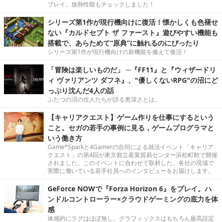
プレイ。放熱性能もチェックしました！
シリーズ第1作が現行機向けに復活！懐かしくも色褪せ
ない『カルドセプト ザ ファースト』遊びやすい機能も
搭載で、あらためて“原典”に触れるのにぴったり
シリーズ第1作が現行機向けの新機能を備えて復活！
「冒険は楽しいものだ」 ─『FF11』と『ウィザードリ
ィ ヴァリアンツ ダフネ』、"優しくないRPG"の沼にど
っぷり沈んだ4人の話
ふたつの沼の住人たちが語る奥深さとは。
【キャリアクエスト】ゲーム作りを仕事にするという
こと。セガの若手の事例に見る，ゲームプログラマと
いう働き方
Game*Sparkと4Gamerの合同による就活イベント「キャリア
クエスト」の第4回が東京都立産業貿易センター浜松町館で開催
されました。このイベントに合わせて取材した、各社の現場で
実際に働いている若手社員へのインタビューをお届けします。
GeForce NOWで『Forza Horizon 6』をプレイ。ハ
ンドルコントローラー×クラウドゲーミングの底力を体
感
体感的にラグはほぼ無し。グラフィックスはもちろん最高設定