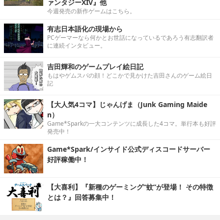
ァンタジーXIV』他
今週発売の新作ゲームはこちら。
有志日本語化の現場から
PCゲーマーなら何かとお世話になっているであろう有志翻訳者
に連続インタビュー。
吉田輝和のゲームプレイ絵日記
もはやゲムスパの顔！どこかで見かけた吉田さんのゲーム絵日
記
【大人気4コマ】じゃんげま（Junk Gaming Maide
n）
Game*Sparkの一大コンテンツに成長した4コマ。単行本も好評
発売中！
Game*Spark/インサイド公式ディスコードサーバー
好評稼働中！
【大喜利】『新種のゲーミング“蚊”が登場！ その特徴
とは？』回答募集中！