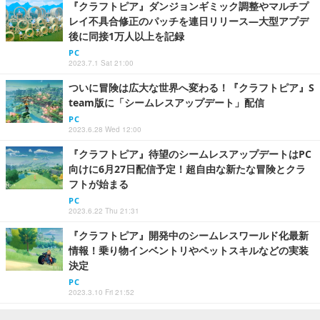
『クラフトピア』ダンジョンギミック調整やマルチプ
レイ不具合修正のパッチを連日リリース―大型アプデ
後に同接1万人以上を記録
PC
2023.7.1 Sat 21:00
ついに冒険は広大な世界へ変わる！『クラフトピア』S
team版に「シームレスアップデート」配信
PC
2023.6.28 Wed 12:00
『クラフトピア』待望のシームレスアップデートはPC
向けに6月27日配信予定！超自由な新たな冒険とクラ
フトが始まる
PC
2023.6.22 Thu 21:31
『クラフトピア』開発中のシームレスワールド化最新
情報！乗り物インベントリやペットスキルなどの実装
決定
PC
2023.3.10 Fri 21:52