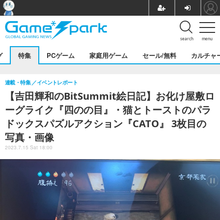
search
menu
グ
特集
PCゲーム
家庭用ゲーム
セール/無料
カルチャ
連載・特集
イベントレポート
【吉田輝和のBitSummit絵日記】お化け屋敷ロ
ーグライク『四のの目』・猫とトーストのパラ
ドックスパズルアクション『CATO』 3枚目の
写真・画像
2023.7.15 Sat 18:00