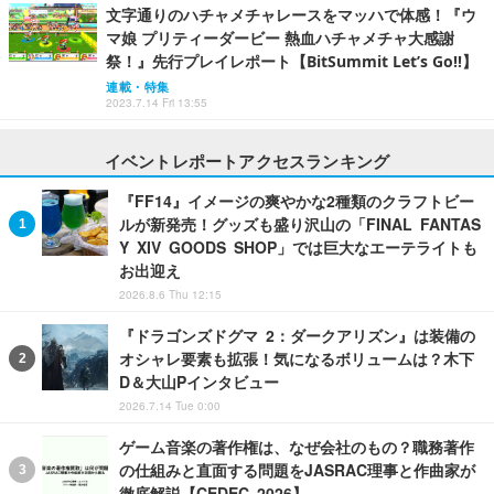
文字通りのハチャメチャレースをマッハで体感！『ウ
マ娘 プリティーダービー 熱血ハチャメチャ大感謝
祭！』先行プレイレポート【BitSummit Let’s Go!!】
連載・特集
2023.7.14 Fri 13:55
イベントレポートアクセスランキング
『FF14』イメージの爽やかな2種類のクラフトビー
ルが新発売！グッズも盛り沢山の「FINAL FANTAS
Y XIV GOODS SHOP」では巨大なエーテライトも
お出迎え
2026.8.6 Thu 12:15
『ドラゴンズドグマ 2：ダークアリズン』は装備の
オシャレ要素も拡張！気になるボリュームは？木下
D＆大山Pインタビュー
2026.7.14 Tue 0:00
ゲーム音楽の著作権は、なぜ会社のもの？職務著作
の仕組みと直面する問題をJASRAC理事と作曲家が
徹底解説【CEDEC 2026】