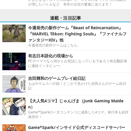
が増したバトルなど、本作の注目の要素に迫ります！
連載・注目記事
今週発売の新作ゲーム『Beast of Reincarnation』
『MARVEL Tōkon: Fighting Souls』『ファイナルフ
ァンタジーXIV』他
今週発売の新作ゲームはこちら。
有志日本語化の現場から
PCゲーマーなら何かとお世話になっているであろう有志翻訳者
に連続インタビュー。
吉田輝和のゲームプレイ絵日記
もはやゲムスパの顔！どこかで見かけた吉田さんのゲーム絵日
記
【大人気4コマ】じゃんげま（Junk Gaming Maide
n）
Game*Sparkの一大コンテンツに成長した4コマ。単行本も好評
発売中！
Game*Spark/インサイド公式ディスコードサーバー