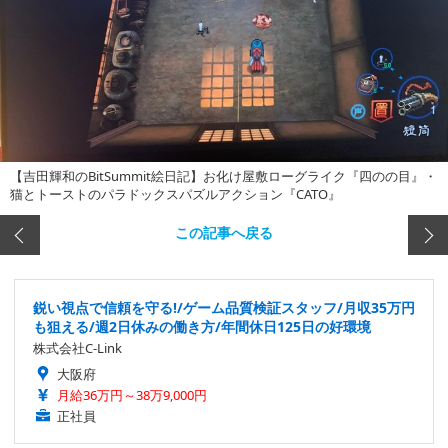
【吉田輝和のBitSummit絵日記】お化け屋敷ローグライク『四のの目』・
猫とトーストのパラドックスパズルアクション『CATO』
この記事へ戻る
鋭い視点で信頼を守る!/ゲーム品質検証スタッフ/月収35万円
も狙える/週2日休みの働き方/年間休日125日の好環境
株式会社C-Link
大阪府
月給36万円～38万9,000円
正社員