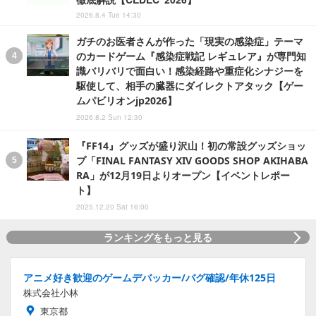
2026.8.4 Tue 14:30
ガチのお医者さんが作った「現実の感染症」テーマ
のカードゲーム『感染症戦記 レギュレア』が専門知
識バリバリで面白い！感染経路や重症化シナジーを
駆使して、相手の臓器にダイレクトアタック【ゲー
ムパビリオンjp2026】
2026.8.2 Sun 12:30
『FF14』グッズが盛り沢山！初の常設グッズショッ
プ「FINAL FANTASY XIV GOODS SHOP AKIHABA
RA」が12月19日よりオープン【イベントレポー
ト】
2025.12.20 Sat 16:00
ランキングをもっと見る
アニメ好き歓迎のゲームデバッカー/バグ確認/年休125日
株式会社小林
東京都