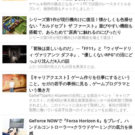
ゲーム＆制作の拠点となるノートPCで話題のレースタイトルを
プレイ。放熱性能もチェックしました！
シリーズ第1作が現行機向けに復活！懐かしくも色褪せ
ない『カルドセプト ザ ファースト』遊びやすい機能も
搭載で、あらためて“原典”に触れるのにぴったり
シリーズ第1作が現行機向けの新機能を備えて復活！
「冒険は楽しいものだ」 ─『FF11』と『ウィザードリ
ィ ヴァリアンツ ダフネ』、"優しくないRPG"の沼にど
っぷり沈んだ4人の話
ふたつの沼の住人たちが語る奥深さとは。
【キャリアクエスト】ゲーム作りを仕事にするという
こと。セガの若手の事例に見る，ゲームプログラマと
いう働き方
Game*Sparkと4Gamerの合同による就活イベント「キャリア
クエスト」の第4回が東京都立産業貿易センター浜松町館で開催
されました。このイベントに合わせて取材した、各社の現場で
実際に働いている若手社員へのインタビューをお届けします。
GeForce NOWで『Forza Horizon 6』をプレイ。ハ
ンドルコントローラー×クラウドゲーミングの底力を体
感