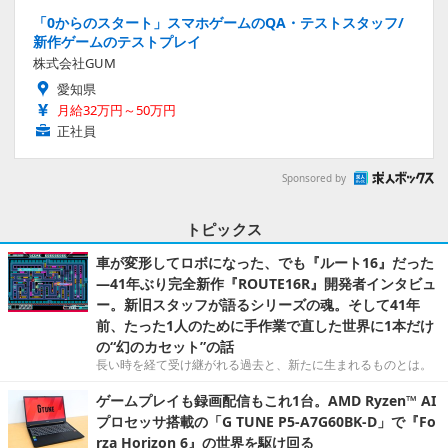
「0からのスタート」スマホゲームのQA・テストスタッフ/
新作ゲームのテストプレイ
株式会社GUM
愛知県
月給32万円～50万円
正社員
Sponsored by
トピックス
車が変形してロボになった、でも『ルート16』だった
―41年ぶり完全新作『ROUTE16R』開発者インタビュ
ー。新旧スタッフが語るシリーズの魂。そして41年
前、たった1人のために手作業で直した世界に1本だけ
の“幻のカセット”の話
長い時を経て受け継がれる過去と、新たに生まれるものとは。
ゲームプレイも録画配信もこれ1台。AMD Ryzen™ AI
プロセッサ搭載の「G TUNE P5-A7G60BK-D」で『Fo
rza Horizon 6』の世界を駆け回る