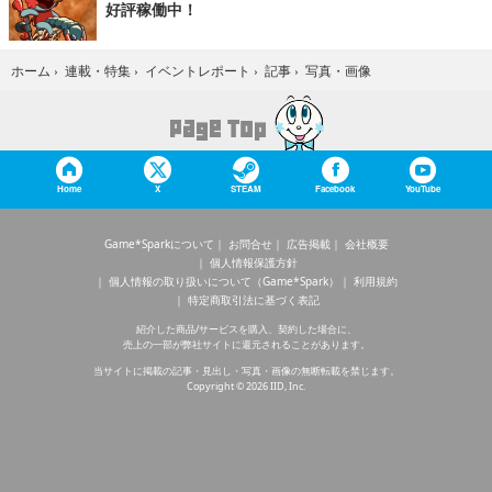
好評稼働中！
写真・画像
ホーム
›
連載・特集
›
イベントレポート
›
記事
›
Home
X
STEAM
Facebook
YouTube
Game*Sparkについて
お問合せ
広告掲載
会社概要
個人情報保護方針
個人情報の取り扱いについて（Game*Spark）
利用規約
特定商取引法に基づく表記
紹介した商品/サービスを購入、契約した場合に、
売上の一部が弊社サイトに還元されることがあります。
当サイトに掲載の記事・見出し・写真・画像の無断転載を禁じます。
Copyright © 2026 IID, Inc.