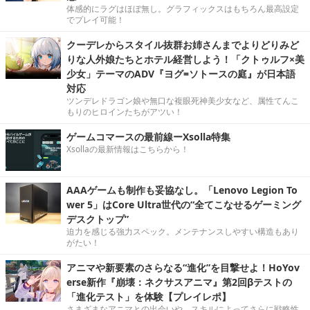
体感的にラグはほぼ無し。グラフィックスはもちろん最高設定
でプレイ可能！
クーデレからスタイル抜群お姉さんまでよりどりみど
りな人外娘たちとホテル経営しよう！「クトゥルフ×美
少女」テーマのADV『ヨグ=ソトースの庭』が日本語
対応
ツンデレドラゴン娘や無口な複眼死神美少女など、属性てんこ
もりのヒロインたちがアツい！
ゲームコマースの最前線ーXsolla特集
Xsollaの最新情報はこちらから！
AAAゲームも制作も妥協なし。「Lenovo Legion To
wer 5」はCore Ultra世代の“全てこなせるゲーミング
デスクトップ”
迫力を感じる強力スペック。メンテナンスしやすい構造もあり
がたい！
アニマや新要素のさらなる“進化”を目撃せよ！HoYov
erse新作『崩壊：ネクサスアニマ』第2回βテストの
「進化テスト」を体験【プレイレポ】
さまざまなアニマとの出会いや、スキルによってさらに戦略性