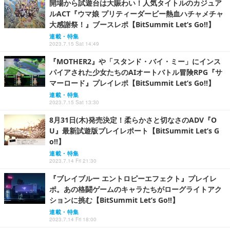
開場から試遊台は大賑わい！人気タイトルのカジュア
ルACT『ウマ娘 プリティーダービー熱血ハチャメチャ
大感謝祭！』ブースレポ【BitSummit Let’s Go!!】
連載・特集
2023.7.15 Sat 14:49
『MOTHER2』や「スタンド・バイ・ミー」にインス
パイアされた少女たちのAIオートバトル冒険RPG『サ
マーロード』プレイレポ【BitSummit Let’s Go!!】
連載・特集
2023.7.15 Sat 13:30
8月31日(木)発売決定！柔らかさと切なさのADV『O
U』最新試遊版プレイレポート【BitSummit Let’s G
o!!】
連載・特集
2023.7.14 Fri 21:30
『ブレイブルー エントロピーエフェクト』プレイレ
ポ。あの格闘ゲームのキャラたちがローグライトアク
ションに挑む【BitSummit Let’s Go!!】
連載・特集
2023.7.14 Fri 18:00