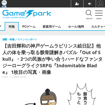
search
menu
グ
特集
PCゲーム
家庭用ゲーム
セール/無料
カルチャ
連載・特集
イベントレポート
【吉田輝和の神戸ゲームラビリンス絵日記】他
人の体を乗っ取る骸骨謎解きパズル『Out of S
kull』・2つの民族が争い合うハードなファンタ
ジーローグライクSRPG『Indomitable Blad
e』 1枚目の写真・画像
2024.11.6 Wed 18:00