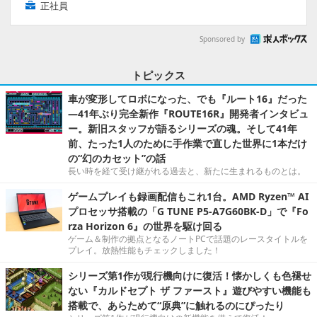
正社員
Sponsored by
トピックス
車が変形してロボになった、でも『ルート16』だった
―41年ぶり完全新作『ROUTE16R』開発者インタビュ
ー。新旧スタッフが語るシリーズの魂。そして41年
前、たった1人のために手作業で直した世界に1本だけ
の“幻のカセット”の話
長い時を経て受け継がれる過去と、新たに生まれるものとは。
ゲームプレイも録画配信もこれ1台。AMD Ryzen™ AI
プロセッサ搭載の「G TUNE P5-A7G60BK-D」で『Fo
rza Horizon 6』の世界を駆け回る
ゲーム＆制作の拠点となるノートPCで話題のレースタイトルを
プレイ。放熱性能もチェックしました！
シリーズ第1作が現行機向けに復活！懐かしくも色褪せ
ない『カルドセプト ザ ファースト』遊びやすい機能も
搭載で、あらためて“原典”に触れるのにぴったり