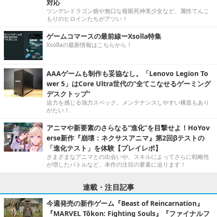
対応
ツンデレドラゴン娘や無口な複眼死神美少女など、属性てんこ
もりのヒロインたちがアツい！
ゲームコマースの最前線ーXsolla特集
Xsollaの最新情報はこちらから！
AAAゲームも制作も妥協なし。「Lenovo Legion To
wer 5」はCore Ultra世代の“全てこなせるゲーミング
デスクトップ”
迫力を感じる強力スペック。メンテナンスしやすい構造もあり
がたい！
アニマや新要素のさらなる“進化”を目撃せよ！HoYov
erse新作『崩壊：ネクサスアニマ』第2回βテストの
「進化テスト」を体験【プレイレポ】
さまざまなアニマとの出会いや、スキルによってさらに戦略性
が増したバトルなど、本作の注目の要素に迫ります！
連載・注目記事
今週発売の新作ゲーム『Beast of Reincarnation』
『MARVEL Tōkon: Fighting Souls』『ファイナルフ