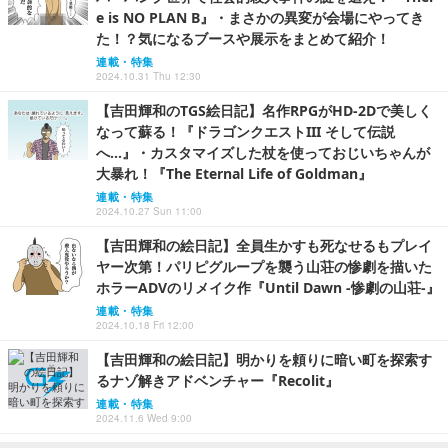
e is NO PLAN B』・まさかの異変が会場にやってき
た！？気になるブースや展示をまとめて紹介！
連載・特集
2024.10.31 Thu 12:30
【吉田輝和のTGS絵日記】名作RPGがHD-2Dで美しく
なって蘇る！『ドラゴンクエストIII そして伝説
へ…』・カスタマイズした杖を使っておじいちゃんが
大暴れ！『The Eternal Life of Goldman』
連載・特集
2024.10.27 Sun 11:00
【吉田輝和の絵日記】全員生かすも死なせるもプレイ
ヤー次第！パリピグループを襲う山荘の惨劇を描いた
ホラーADVのリメイク作『Until Dawn -惨劇の山荘-』
連載・特集
2024.10.18 Fri 12:00
【吉田輝和の絵日記】明かりを頼りに暗い町を探索す
るナゾ解きアドベンチャー『Recolit』
連載・特集
2024.11.6 Wed 9:00