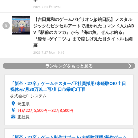
2026.7.24 Fri 12:50
【吉田輝和のゲームパビリオンjp絵日記】ノスタル
ジックなピクセルアートで描かれたコマンド入力AD
V『駅前のカフカ』から『海の魚、ぜんぶ釣る』
『鯨骨 -ゲイコツ-』まで涼しげ見た目タイトルも網
羅
2026.7.27 Mon 19:15
ランキングをもっと見る
「新卒・27卒」ゲームテスター/正社員採用/未経験OK/土日
祝休み/月30万以上可/川口市栄町2丁目
株式会社ELシステム
埼玉県
月給22万5,500円～32万3,500円
正社員
「新卒・27卒」ゲーム制作サポート/未経験活躍/新作ゲーム