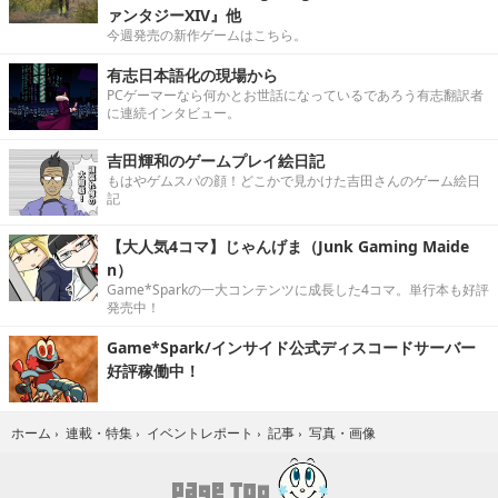
ァンタジーXIV』他
今週発売の新作ゲームはこちら。
有志日本語化の現場から
PCゲーマーなら何かとお世話になっているであろう有志翻訳者
に連続インタビュー。
吉田輝和のゲームプレイ絵日記
もはやゲムスパの顔！どこかで見かけた吉田さんのゲーム絵日
記
【大人気4コマ】じゃんげま（Junk Gaming Maide
n）
Game*Sparkの一大コンテンツに成長した4コマ。単行本も好評
発売中！
Game*Spark/インサイド公式ディスコードサーバー
好評稼働中！
写真・画像
ホーム
›
連載・特集
›
イベントレポート
›
記事
›