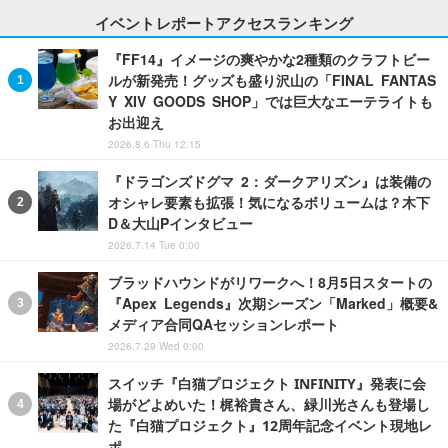
イベントレポートアクセスランキング
『FF14』イメージの爽やかな2種類のクラフトビー
ルが新発売！グッズも盛り沢山の「FINAL FANTAS
Y XIV GOODS SHOP」では巨大なエーテライトも
お出迎え
2026.8.6 Thu 12:15
『ドラゴンズドグマ 2：ダークアリズン』は装備の
オシャレ要素も拡張！気になるボリュームは？木下
D＆大山Pインタビュー
2026.7.14 Tue 0:00
ブラッドハウンドがリワークへ！8月5日スタートの
『Apex Legends』次期シーズン「Marked」概要&
メディア合同QAセッションレポート
2026.7.29 Wed 0:00
スイッチ『白猫プロジェクト INFINITY』発表に会
場がどよめいた！梶裕貴さん、緑川光さんも登場し
た『白猫プロジェクト』12周年記念イベント現地レ
ポ