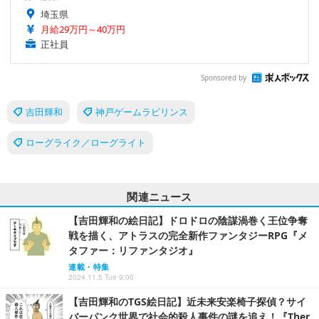
埼玉県
月給29万円～40万円
正社員
Sponsored by
吉田輝和
神戸ゲームラビリンス
ローグライク／ローグライト
関連ニュース
【吉田輝和の絵日記】ドロドロの陰謀渦巻く王位争奪
戦を描く、アトラスの完全新作ファンタジーRPG『メ
タファー：リファンタジオ』
連載・特集
2024.11.5 Tue 9:00
【吉田輝和のTGS絵日記】近未来安楽椅子探偵？サイ
バーパンク世界で社会的殺人事件の謎を追え！『Ther