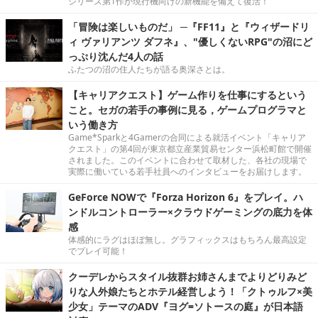
シリーズ第1作が現行機向けの新機能を備えて復活！
「冒険は楽しいものだ」 ─『FF11』と『ウィザードリ
ィ ヴァリアンツ ダフネ』、"優しくないRPG"の沼にど
っぷり沈んだ4人の話
ふたつの沼の住人たちが語る奥深さとは。
【キャリアクエスト】ゲーム作りを仕事にするという
こと。セガの若手の事例に見る，ゲームプログラマと
いう働き方
Game*Sparkと4Gamerの合同による就活イベント「キャリア
クエスト」の第4回が東京都立産業貿易センター浜松町館で開催
されました。このイベントに合わせて取材した、各社の現場で
実際に働いている若手社員へのインタビューをお届けします。
GeForce NOWで『Forza Horizon 6』をプレイ。ハ
ンドルコントローラー×クラウドゲーミングの底力を体
感
体感的にラグはほぼ無し。グラフィックスはもちろん最高設定
でプレイ可能！
クーデレからスタイル抜群お姉さんまでよりどりみど
りな人外娘たちとホテル経営しよう！「クトゥルフ×美
少女」テーマのADV『ヨグ=ソトースの庭』が日本語