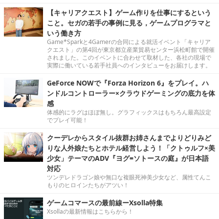
【キャリアクエスト】ゲーム作りを仕事にするという
こと。セガの若手の事例に見る，ゲームプログラマと
いう働き方
Game*Sparkと4Gamerの合同による就活イベント「キャリア
クエスト」の第4回が東京都立産業貿易センター浜松町館で開催
されました。このイベントに合わせて取材した、各社の現場で
実際に働いている若手社員へのインタビューをお届けします。
GeForce NOWで『Forza Horizon 6』をプレイ。ハ
ンドルコントローラー×クラウドゲーミングの底力を体
感
体感的にラグはほぼ無し。グラフィックスはもちろん最高設定
でプレイ可能！
クーデレからスタイル抜群お姉さんまでよりどりみど
りな人外娘たちとホテル経営しよう！「クトゥルフ×美
少女」テーマのADV『ヨグ=ソトースの庭』が日本語
対応
ツンデレドラゴン娘や無口な複眼死神美少女など、属性てんこ
もりのヒロインたちがアツい！
ゲームコマースの最前線ーXsolla特集
Xsollaの最新情報はこちらから！