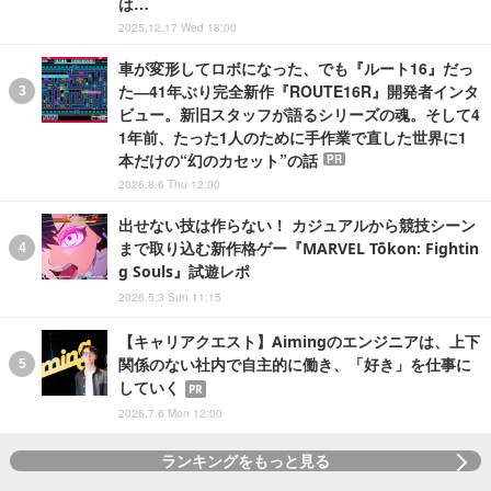
は…
2025.12.17 Wed 18:00
車が変形してロボになった、でも『ルート16』だっ
た―41年ぶり完全新作『ROUTE16R』開発者インタ
ビュー。新旧スタッフが語るシリーズの魂。そして4
1年前、たった1人のために手作業で直した世界に1
本だけの“幻のカセット”の話
PR
2026.8.6 Thu 12:00
出せない技は作らない！ カジュアルから競技シーン
まで取り込む新作格ゲー『MARVEL Tōkon: Fightin
g Souls』試遊レポ
2026.5.3 Sun 11:15
【キャリアクエスト】Aimingのエンジニアは、上下
関係のない社内で自主的に働き、「好き」を仕事に
していく
PR
2026.7.6 Mon 12:00
ランキングをもっと見る