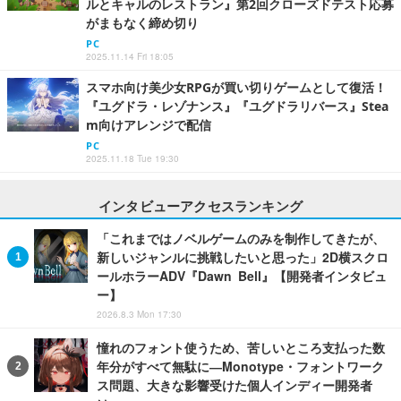
ルとキャルのレストラン』第2回クローズドテスト応募
がまもなく締め切り
PC
2025.11.14 Fri 18:05
スマホ向け美少女RPGが買い切りゲームとして復活！
『ユグドラ・レゾナンス』『ユグドラリバース』Stea
m向けアレンジで配信
PC
2025.11.18 Tue 19:30
インタビューアクセスランキング
「これまではノベルゲームのみを制作してきたが、
新しいジャンルに挑戦したいと思った」2D横スクロ
ールホラーADV『Dawn Bell』【開発者インタビュ
ー】
2026.8.3 Mon 17:30
憧れのフォント使うため、苦しいところ支払った数
年分がすべて無駄に―Monotype・フォントワーク
ス問題、大きな影響受けた個人インディー開発者