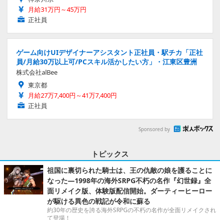
月給31万円～45万円
正社員
ゲーム向けUIデザイナーアシスタント正社員・駅チカ「正社
員/月給30万以上可/PCスキル活かしたい方」・江東区豊洲
株式会社alBee
東京都
月給27万7,400円～41万7,400円
正社員
Sponsored by
トピックス
祖国に裏切られた騎士は、王の仇敵の娘を護ることに
なった―1998年の海外SRPG不朽の名作『幻世録』全
面リメイク版、体験版配信開始。ダーティーヒーロー
が駆ける異色の戦記が令和に蘇る
約30年の歴史を誇る海外SRPGの不朽の名作が全面リメイクされ
て登場！