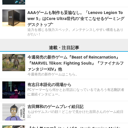
AAAゲームも制作も妥協なし。「Lenovo Legion To
wer 5」はCore Ultra世代の“全てこなせるゲーミング
デスクトップ”
迫力を感じる強力スペック。メンテナンスしやすい構造もあり
がたい！
連載・注目記事
今週発売の新作ゲーム『Beast of Reincarnation』
『MARVEL Tōkon: Fighting Souls』『ファイナルフ
ァンタジーXIV』他
今週発売の新作ゲームはこちら。
有志日本語化の現場から
PCゲーマーなら何かとお世話になっているであろう有志翻訳者
に連続インタビュー。
吉田輝和のゲームプレイ絵日記
もはやゲムスパの顔！どこかで見かけた吉田さんのゲーム絵日
記