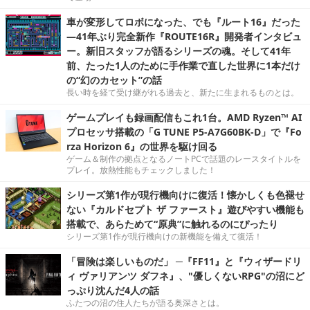
車が変形してロボになった、でも『ルート16』だった
―41年ぶり完全新作『ROUTE16R』開発者インタビュ
ー。新旧スタッフが語るシリーズの魂。そして41年
前、たった1人のために手作業で直した世界に1本だけ
の“幻のカセット”の話
長い時を経て受け継がれる過去と、新たに生まれるものとは。
ゲームプレイも録画配信もこれ1台。AMD Ryzen™ AI
プロセッサ搭載の「G TUNE P5-A7G60BK-D」で『Fo
rza Horizon 6』の世界を駆け回る
ゲーム＆制作の拠点となるノートPCで話題のレースタイトルを
プレイ。放熱性能もチェックしました！
シリーズ第1作が現行機向けに復活！懐かしくも色褪せ
ない『カルドセプト ザ ファースト』遊びやすい機能も
搭載で、あらためて“原典”に触れるのにぴったり
シリーズ第1作が現行機向けの新機能を備えて復活！
「冒険は楽しいものだ」 ─『FF11』と『ウィザードリ
ィ ヴァリアンツ ダフネ』、"優しくないRPG"の沼にど
っぷり沈んだ4人の話
ふたつの沼の住人たちが語る奥深さとは。