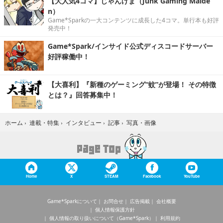
【大人気4コマ】じゃんげま（Junk Gaming Maide
n）
Game*Sparkの一大コンテンツに成長した4コマ。単行本も好評
発売中！
Game*Spark/インサイド公式ディスコードサーバー
好評稼働中！
【大喜利】『新種のゲーミング“蚊”が登場！ その特徴
とは？』回答募集中！
写真・画像
ホーム
›
連載・特集
›
インタビュー
›
記事
›
Home
X
STEAM
Facebook
YouTube
Game*Sparkについて
お問合せ
広告掲載
会社概要
個人情報保護方針
個人情報の取り扱いについて（Game*Spark）
利用規約