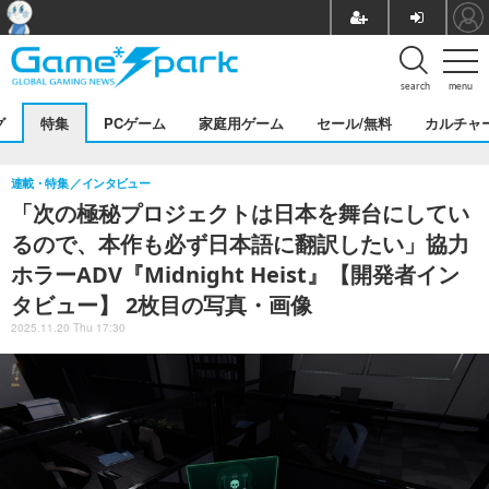
search
menu
グ
特集
PCゲーム
家庭用ゲーム
セール/無料
カルチャ
連載・特集
インタビュー
「次の極秘プロジェクトは日本を舞台にしてい
るので、本作も必ず日本語に翻訳したい」協力
ホラーADV『Midnight Heist』【開発者イン
タビュー】 2枚目の写真・画像
2025.11.20 Thu 17:30