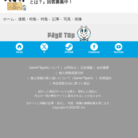
とは？』回答募集中！
写真・画像
ホーム
›
連載・特集
›
特集
›
記事
›
Home
X
STEAM
Facebook
YouTube
Game*Sparkについて
お問合せ
広告掲載
会社概要
個人情報保護方針
個人情報の取り扱いについて（Game*Spark）
利用規約
特定商取引法に基づく表記
紹介した商品/サービスを購入、契約した場合に、
売上の一部が弊社サイトに還元されることがあります。
当サイトに掲載の記事・見出し・写真・画像の無断転載を禁じます。
Copyright © 2026 IID, Inc.