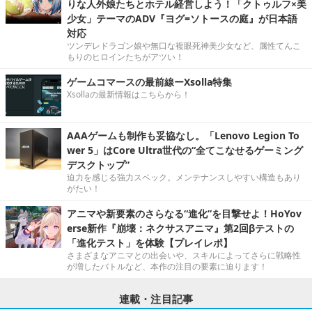
りな人外娘たちとホテル経営しよう！「クトゥルフ×美
少女」テーマのADV『ヨグ=ソトースの庭』が日本語
対応
ツンデレドラゴン娘や無口な複眼死神美少女など、属性てんこ
もりのヒロインたちがアツい！
ゲームコマースの最前線ーXsolla特集
Xsollaの最新情報はこちらから！
AAAゲームも制作も妥協なし。「Lenovo Legion To
wer 5」はCore Ultra世代の“全てこなせるゲーミング
デスクトップ”
迫力を感じる強力スペック。メンテナンスしやすい構造もあり
がたい！
アニマや新要素のさらなる“進化”を目撃せよ！HoYov
erse新作『崩壊：ネクサスアニマ』第2回βテストの
「進化テスト」を体験【プレイレポ】
さまざまなアニマとの出会いや、スキルによってさらに戦略性
が増したバトルなど、本作の注目の要素に迫ります！
連載・注目記事