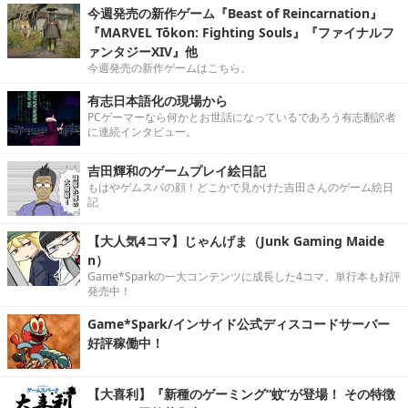
今週発売の新作ゲーム『Beast of Reincarnation』
『MARVEL Tōkon: Fighting Souls』『ファイナルフ
ァンタジーXIV』他
今週発売の新作ゲームはこちら。
有志日本語化の現場から
PCゲーマーなら何かとお世話になっているであろう有志翻訳者
に連続インタビュー。
吉田輝和のゲームプレイ絵日記
もはやゲムスパの顔！どこかで見かけた吉田さんのゲーム絵日
記
【大人気4コマ】じゃんげま（Junk Gaming Maide
n）
Game*Sparkの一大コンテンツに成長した4コマ。単行本も好評
発売中！
Game*Spark/インサイド公式ディスコードサーバー
好評稼働中！
【大喜利】『新種のゲーミング“蚊”が登場！ その特徴