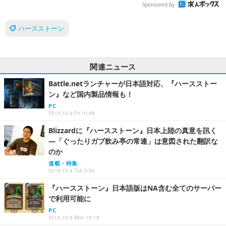
Sponsored by
ハースストーン
関連ニュース
Battle.netランチャーが日本語対応、『ハースストー
ン』など国内製品情報も！
PC
2015.10.9 Fri 10:48
Blizzardに『ハースストーン』日本上陸の真意を訊く
―「ぐったりガブ飲み亭の常連」は意図された翻訳な
のか
連載・特集
2015.10.6 Tue 0:24
『ハースストーン』日本語版はNA含む全てのサーバー
で利用可能に
PC
2015.10.5 Mon 18:18