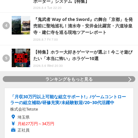
ポーター」システム【特集】
2026.8.4 Tue 22:20
『鬼武者 Way of the Sword』の舞台「京都」を発
売前に聖地巡礼！清水寺・安井金比羅宮・六道珍皇
寺・建仁寺を巡る現地ツアーレポート
2026.8.7 Fri 7:00
【特集】ホラー大好きゲーマーが選ぶ！今こそ遊び
たい「本当に怖い」ホラゲー10選
2026.5.6 Wed 20:30
ランキングをもっと見る
「月収30万円以上可能な組立サポート!」/ゲームコントロー
ラーの組立補助/研修充実/未経験歓迎/20~30代活躍中
株式会社Tetote
埼玉県
月給27万円～34万円
正社員