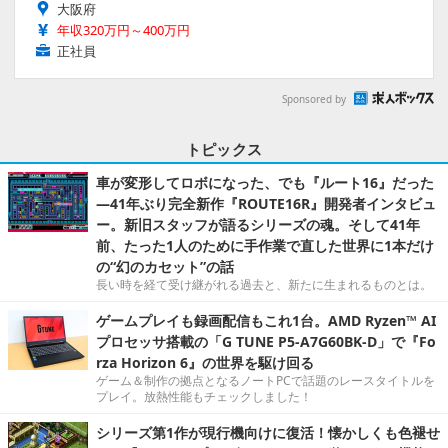
大阪府
年収320万円～400万円
正社員
Sponsored by
トピックス
車が変形してロボになった、でも『ルート16』だった
―41年ぶり完全新作『ROUTE16R』開発者インタビュ
ー。新旧スタッフが語るシリーズの魂。そして41年
前、たった1人のために手作業で直した世界に1本だけ
の“幻のカセット”の話
長い時を経て受け継がれる過去と、新たに生まれるものとは。
ゲームプレイも録画配信もこれ1台。AMD Ryzen™ AI
プロセッサ搭載の「G TUNE P5-A7G60BK-D」で『Fo
rza Horizon 6』の世界を駆け回る
ゲーム＆制作の拠点となるノートPCで話題のレースタイトルを
プレイ。放熱性能もチェックしました！
シリーズ第1作が現行機向けに復活！懐かしくも色褪せ