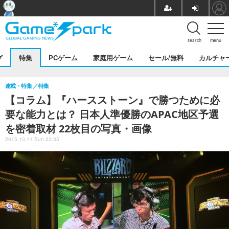
search
menu
グ
特集
PCゲーム
家庭用ゲーム
セール/無料
カルチャ
連載・特集
特集
【コラム】『ハースストーン』で勝つために必
要な能力とは？ 日本人準優勝のAPAC地区予選
を密着取材 22枚目の写真・画像
2015.10.11 Sun 23:35