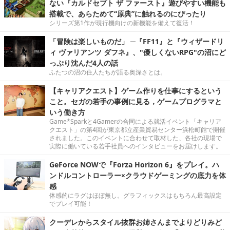
ない『カルドセプト ザ ファースト』遊びやすい機能も
搭載で、あらためて“原典”に触れるのにぴったり
シリーズ第1作が現行機向けの新機能を備えて復活！
「冒険は楽しいものだ」 ─『FF11』と『ウィザードリ
ィ ヴァリアンツ ダフネ』、"優しくないRPG"の沼にど
っぷり沈んだ4人の話
ふたつの沼の住人たちが語る奥深さとは。
【キャリアクエスト】ゲーム作りを仕事にするという
こと。セガの若手の事例に見る，ゲームプログラマと
いう働き方
Game*Sparkと4Gamerの合同による就活イベント「キャリア
クエスト」の第4回が東京都立産業貿易センター浜松町館で開催
されました。このイベントに合わせて取材した、各社の現場で
実際に働いている若手社員へのインタビューをお届けします。
GeForce NOWで『Forza Horizon 6』をプレイ。ハ
ンドルコントローラー×クラウドゲーミングの底力を体
感
体感的にラグはほぼ無し。グラフィックスはもちろん最高設定
でプレイ可能！
クーデレからスタイル抜群お姉さんまでよりどりみど