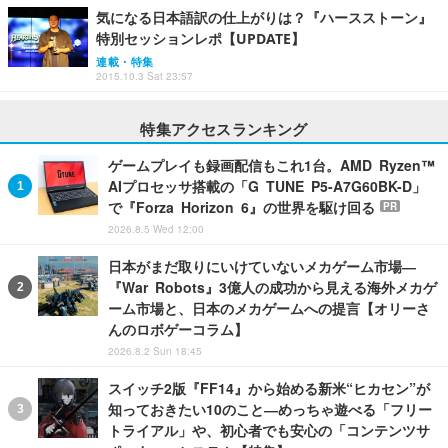
気になる日本語訳の仕上がりは？『ハースストーン』
特別セッションレポ【UPDATE】
連載・特集
2015.10.3 Sat 23:57
特集アクセスランキング
ゲームプレイも録画配信もこれ1台。AMD Ryzen™
AIプロセッサ搭載の「G TUNE P5-A7G60BK-D」
で『Forza Horizon 6』の世界を駆け回る
PR
2026.8.5 Wed 12:00
日本がまだ取りにいけていないメカゲーム市場―
『War Robots』3億人の成功から見える海外メカゲ
ーム市場と、日本のメカゲームへの提言【オリーさ
んのロボゲーコラム】
2026.8.2 Sun 18:45
スイッチ2版『FF14』から始める新米“ヒカセン”が
知っておきたい10のこと―めっちゃ遊べる「フリー
トライアル」や、初心者でも安心の「コンテンツサ