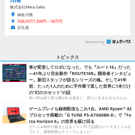
2日制
株式会社Meta Sales
神奈川県
月給29万7,300円～58万円
正社員
Sponsored by
トピックス
車が変形してロボになった、でも『ルート16』だった
―41年ぶり完全新作『ROUTE16R』開発者インタビュ
ー。新旧スタッフが語るシリーズの魂。そして41年
前、たった1人のために手作業で直した世界に1本だけ
の“幻のカセット”の話
長い時を経て受け継がれる過去と、新たに生まれるものとは。
ゲームプレイも録画配信もこれ1台。AMD Ryzen™ AI
プロセッサ搭載の「G TUNE P5-A7G60BK-D」で『Fo
rza Horizon 6』の世界を駆け回る
ゲーム＆制作の拠点となるノートPCで話題のレースタイトルを
プレイ。放熱性能もチェックしました！