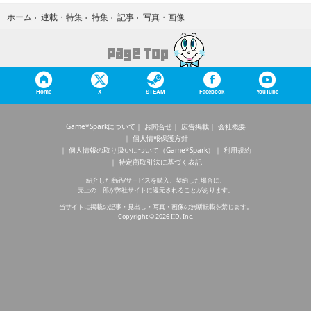
写真・画像
ホーム
›
連載・特集
›
特集
›
記事
›
Home
X
STEAM
Facebook
YouTube
Game*Sparkについて
お問合せ
広告掲載
会社概要
個人情報保護方針
個人情報の取り扱いについて（Game*Spark）
利用規約
特定商取引法に基づく表記
紹介した商品/サービスを購入、契約した場合に、
売上の一部が弊社サイトに還元されることがあります。
当サイトに掲載の記事・見出し・写真・画像の無断転載を禁じます。
Copyright © 2026 IID, Inc.