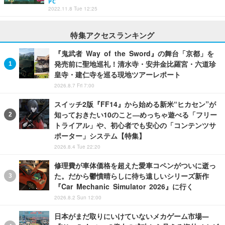
PC
2022.11.8 Tue 12:25
特集アクセスランキング
『鬼武者 Way of the Sword』の舞台「京都」を
発売前に聖地巡礼！清水寺・安井金比羅宮・六道珍
皇寺・建仁寺を巡る現地ツアーレポート
2026.8.7 Fri 7:00
スイッチ2版『FF14』から始める新米“ヒカセン”が
知っておきたい10のこと―めっちゃ遊べる「フリー
トライアル」や、初心者でも安心の「コンテンツサ
ポーター」システム【特集】
2026.8.4 Tue 22:20
修理費が車体価格を超えた愛車コペンがついに逝っ
た。だから鬱憤晴らしに待ち遠しいシリーズ新作
『Car Mechanic Simulator 2026』に行く
2026.8.2 Sun 12:00
日本がまだ取りにいけていないメカゲーム市場―