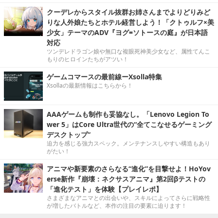
クーデレからスタイル抜群お姉さんまでよりどりみど
りな人外娘たちとホテル経営しよう！「クトゥルフ×美
少女」テーマのADV『ヨグ=ソトースの庭』が日本語
対応
ツンデレドラゴン娘や無口な複眼死神美少女など、属性てんこ
もりのヒロインたちがアツい！
ゲームコマースの最前線ーXsolla特集
Xsollaの最新情報はこちらから！
AAAゲームも制作も妥協なし。「Lenovo Legion To
wer 5」はCore Ultra世代の“全てこなせるゲーミング
デスクトップ”
迫力を感じる強力スペック。メンテナンスしやすい構造もあり
がたい！
アニマや新要素のさらなる“進化”を目撃せよ！HoYov
erse新作『崩壊：ネクサスアニマ』第2回βテストの
「進化テスト」を体験【プレイレポ】
さまざまなアニマとの出会いや、スキルによってさらに戦略性
が増したバトルなど、本作の注目の要素に迫ります！