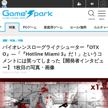
search
menu
グ
特集
PCゲーム
家庭用ゲーム
セール/無料
カルチャ
連載・特集
特集
バイオレンスローグライクシューター『OTX
O』―「『Hotline Miami 3』だ！」というコ
メントには笑ってしまった【開発者インタビュ
ー】 1枚目の写真・画像
2023.5.14 Sun 15:00