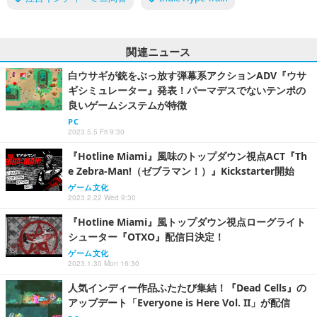
関連ニュース
白ウサギが銃をぶっ放す弾幕系アクションADV『ウサ
ギシミュレーター』発表！パーマデスでないテンポの
良いゲームシステムが特徴
PC
2023.5.5 Fri 9:30
『Hotline Miami』風味のトップダウン視点ACT『Th
e Zebra-Man!（ゼブラマン！）』Kickstarter開始
ゲーム文化
2023.2.22 Wed 9:30
『Hotline Miami』風トップダウン視点ローグライト
シューター『OTXO』配信日決定！
ゲーム文化
2023.1.30 Mon 16:30
人気インディー作品ふたたび集結！『Dead Cells』の
アップデート「Everyone is Here Vol. II」が配信