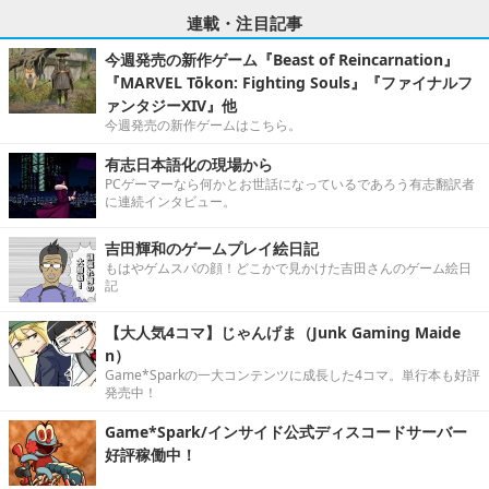
連載・注目記事
今週発売の新作ゲーム『Beast of Reincarnation』
『MARVEL Tōkon: Fighting Souls』『ファイナルフ
ァンタジーXIV』他
今週発売の新作ゲームはこちら。
有志日本語化の現場から
PCゲーマーなら何かとお世話になっているであろう有志翻訳者
に連続インタビュー。
吉田輝和のゲームプレイ絵日記
もはやゲムスパの顔！どこかで見かけた吉田さんのゲーム絵日
記
【大人気4コマ】じゃんげま（Junk Gaming Maide
n）
Game*Sparkの一大コンテンツに成長した4コマ。単行本も好評
発売中！
Game*Spark/インサイド公式ディスコードサーバー
好評稼働中！