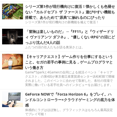
シリーズ第1作が現行機向けに復活！懐かしくも色褪せ
ない『カルドセプト ザ ファースト』遊びやすい機能も
搭載で、あらためて“原典”に触れるのにぴったり
シリーズ第1作が現行機向けの新機能を備えて復活！
「冒険は楽しいものだ」 ─『FF11』と『ウィザードリ
ィ ヴァリアンツ ダフネ』、"優しくないRPG"の沼にど
っぷり沈んだ4人の話
ふたつの沼の住人たちが語る奥深さとは。
【キャリアクエスト】ゲーム作りを仕事にするという
こと。セガの若手の事例に見る，ゲームプログラマと
いう働き方
Game*Sparkと4Gamerの合同による就活イベント「キャリア
クエスト」の第4回が東京都立産業貿易センター浜松町館で開催
されました。このイベントに合わせて取材した、各社の現場で
実際に働いている若手社員へのインタビューをお届けします。
GeForce NOWで『Forza Horizon 6』をプレイ。ハ
ンドルコントローラー×クラウドゲーミングの底力を体
感
体感的にラグはほぼ無し。グラフィックスはもちろん最高設定
でプレイ可能！