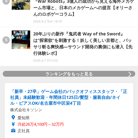
『War Robots』3億人の成功から見える海外メカゲ
ーム市場と、日本のメカゲームへの提言【オリーさ
んのロボゲーコラム】
2026.8.2 Sun 18:45
20年ぶりの新作『鬼武者 Way of the Sword』
は“探索欲”を刺激する！妖しく美しい京都と、バッ
サリ斬る爽快感―サウンド開発の裏側にも潜入【先
行体験レポ】
2026.8.7 Fri 0:00
ランキングをもっと見る
「新卒・27卒」ゲーム会社のバックオフィススタッフ・「正
社員」未経験歓迎・年間休日125日/髪型・服装自由/ネイ
ル・ピアスOK/名古屋市中区栄4丁目
株式会社キソシン
愛知県
月給26万4,100円～32万円
正社員