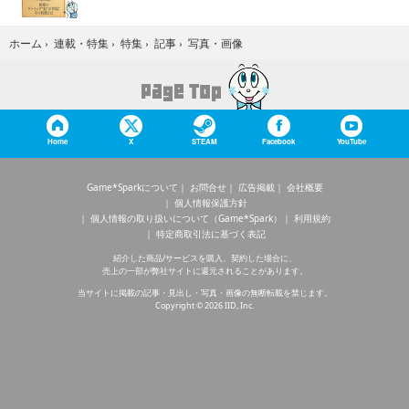
写真・画像
ホーム
›
連載・特集
›
特集
›
記事
›
Home
X
STEAM
Facebook
YouTube
Game*Sparkについて
お問合せ
広告掲載
会社概要
個人情報保護方針
個人情報の取り扱いについて（Game*Spark）
利用規約
特定商取引法に基づく表記
紹介した商品/サービスを購入、契約した場合に、
売上の一部が弊社サイトに還元されることがあります。
当サイトに掲載の記事・見出し・写真・画像の無断転載を禁じます。
Copyright © 2026 IID, Inc.