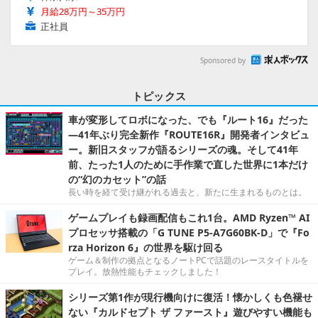
月給28万円～35万円
正社員
Sponsored by
トピックス
車が変形してロボになった、でも『ルート16』だった
―41年ぶり完全新作『ROUTE16R』開発者インタビュ
ー。新旧スタッフが語るシリーズの魂。そして41年
前、たった1人のために手作業で直した世界に1本だけ
の“幻のカセット”の話
長い時を経て受け継がれる過去と、新たに生まれるものとは。
ゲームプレイも録画配信もこれ1台。AMD Ryzen™ AI
プロセッサ搭載の「G TUNE P5-A7G60BK-D」で『Fo
rza Horizon 6』の世界を駆け回る
ゲーム＆制作の拠点となるノートPCで話題のレースタイトルを
プレイ。放熱性能もチェックしました！
シリーズ第1作が現行機向けに復活！懐かしくも色褪せ
ない『カルドセプト ザ ファースト』遊びやすい機能も