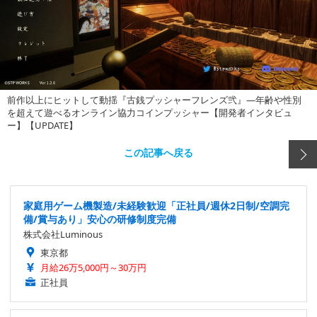
前作以上にヒットして動揺『古銭プッシャーフレンズ弐』―年齢や性別
を超えて遊べるオンライン協力コインプッシャー【開発者インタビュ
ー】【UPDATE】
この記事へ戻る
家庭用ゲーム機製造/未経験歓迎「正社員/週休2日制/空調完
備/賞与あり」安心の研修制度完備
株式会社Luminous
東京都
月給26万5,000円～30万円
正社員