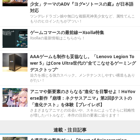
少女」テーマのADV『ヨグ=ソトースの庭』が日本語
対応
ツンデレドラゴン娘や無口な複眼死神美少女など、属性てんこ
もりのヒロインたちがアツい！
ゲームコマースの最前線ーXsolla特集
Xsollaの最新情報はこちらから！
AAAゲームも制作も妥協なし。「Lenovo Legion To
wer 5」はCore Ultra世代の“全てこなせるゲーミング
デスクトップ”
迫力を感じる強力スペック。メンテナンスしやすい構造もあり
がたい！
アニマや新要素のさらなる“進化”を目撃せよ！HoYov
erse新作『崩壊：ネクサスアニマ』第2回βテストの
「進化テスト」を体験【プレイレポ】
さまざまなアニマとの出会いや、スキルによってさらに戦略性
が増したバトルなど、本作の注目の要素に迫ります！
連載・注目記事