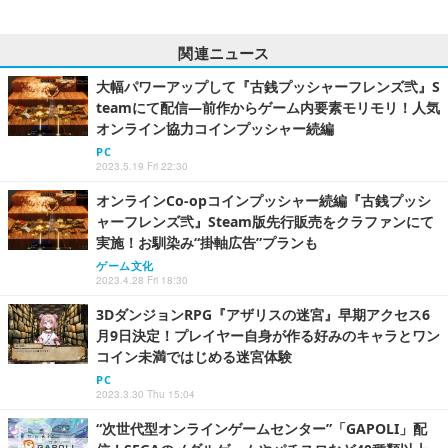
関連ニュース
大幅パワーアップして『古銭プッシャーフレンズ弐』S
teamにて配信―前作からゲーム内要素モリモリ！人気
オンライン協力コインプッシャー続編
PC
2023.5.19 Fri 22:30
オンラインCo-opコインプッシャー続編『古銭プッシ
ャーフレンズ弐』Steam版先行販売をクラファンにて
実施！お馴染み“掛軸広告”プランも
ゲーム文化
2023.4.28 Fri 18:30
3DダンジョンRPG『アザリスの迷宮』早期アクセス6
月9日決定！プレイヤー自身が作る好みのキャラとワン
コイン未満ではじめる迷宮体験
PC
2023.3.30 Thu 15:04
“次世代型オンラインゲームセンター”「GAPOLI」配