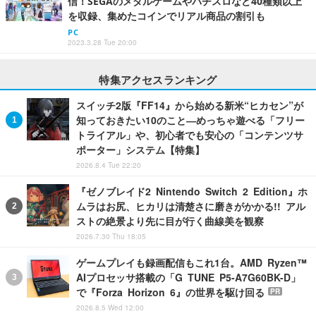
信！SEGAのメダルゲームやパチスロなど40種類以上
を収録、集めたコインでリアル商品の割引も
PC
2023.3.28 Tue 20:00
特集アクセスランキング
スイッチ2版『FF14』から始める新米“ヒカセン”が
知っておきたい10のこと―めっちゃ遊べる「フリー
トライアル」や、初心者でも安心の「コンテンツサ
ポーター」システム【特集】
2026.8.4 Tue 22:20
『ゼノブレイド2 Nintendo Switch 2 Edition』ホ
ムラはお尻、ヒカリは清楚さに磨きがかかる!! アル
ストの絶景より先に目が行く曲線美を観察
2026.7.30 Thu 18:05
ゲームプレイも録画配信もこれ1台。AMD Ryzen™
AIプロセッサ搭載の「G TUNE P5-A7G60BK-D」
で『Forza Horizon 6』の世界を駆け回る
PR
2026.8.5 Wed 12:00