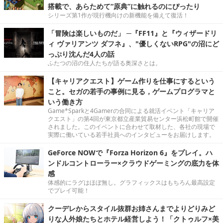
搭載で、あらためて“原典”に触れるのにぴったり
シリーズ第1作が現行機向けの新機能を備えて復活！
「冒険は楽しいものだ」 ─『FF11』と『ウィザードリ
ィ ヴァリアンツ ダフネ』、"優しくないRPG"の沼にど
っぷり沈んだ4人の話
ふたつの沼の住人たちが語る奥深さとは。
【キャリアクエスト】ゲーム作りを仕事にするという
こと。セガの若手の事例に見る，ゲームプログラマと
いう働き方
Game*Sparkと4Gamerの合同による就活イベント「キャリア
クエスト」の第4回が東京都立産業貿易センター浜松町館で開催
されました。このイベントに合わせて取材した、各社の現場で
実際に働いている若手社員へのインタビューをお届けします。
GeForce NOWで『Forza Horizon 6』をプレイ。ハ
ンドルコントローラー×クラウドゲーミングの底力を体
感
体感的にラグはほぼ無し。グラフィックスはもちろん最高設定
でプレイ可能！
クーデレからスタイル抜群お姉さんまでよりどりみど
りな人外娘たちとホテル経営しよう！「クトゥルフ×美