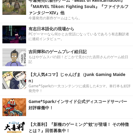
今週発売の新作ゲーム『Beast of Reincarnation』
『MARVEL Tōkon: Fighting Souls』『ファイナルフ
ァンタジーXIV』他
今週発売の新作ゲームはこちら。
有志日本語化の現場から
PCゲーマーなら何かとお世話になっているであろう有志翻訳者
に連続インタビュー。
吉田輝和のゲームプレイ絵日記
もはやゲムスパの顔！どこかで見かけた吉田さんのゲーム絵日
記
【大人気4コマ】じゃんげま（Junk Gaming Maide
n）
Game*Sparkの一大コンテンツに成長した4コマ。単行本も好評
発売中！
Game*Spark/インサイド公式ディスコードサーバー
好評稼働中！
【大喜利】『新種のゲーミング“蚊”が登場！ その特徴
とは？』回答募集中！