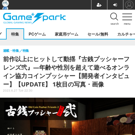
search
menu
グ
特集
PCゲーム
家庭用ゲーム
セール/無料
カルチャ
連載・特集
特集
前作以上にヒットして動揺『古銭プッシャーフ
レンズ弐』―年齢や性別を超えて遊べるオンラ
イン協力コインプッシャー【開発者インタビュ
ー】【UPDATE】 1枚目の写真・画像
2023.6.27 Tue 22:30