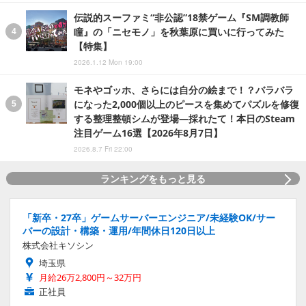
伝説的スーファミ“非公認”18禁ゲーム『SM調教師
瞳』の「ニセモノ」を秋葉原に買いに行ってみた
【特集】
2026.1.12 Mon 19:00
モネやゴッホ、さらには自分の絵まで！？バラバラ
になった2,000個以上のピースを集めてパズルを修復
する整理整頓シムが登場―採れたて！本日のSteam
注目ゲーム16選【2026年8月7日】
2026.8.7 Fri 22:00
ランキングをもっと見る
「新卒・27卒」ゲームサーバーエンジニア/未経験OK/サー
バーの設計・構築・運用/年間休日120日以上
株式会社キソシン
埼玉県
月給26万2,800円～32万円
正社員