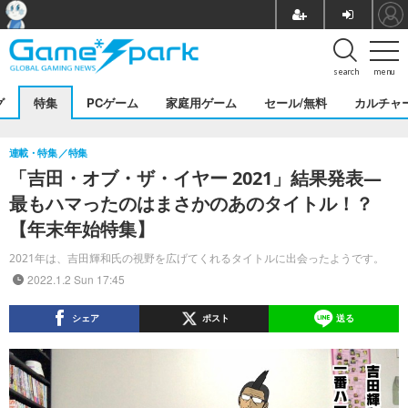
search
menu
グ
特集
PCゲーム
家庭用ゲーム
セール/無料
カルチャ
連載・特集
特集
「吉田・オブ・ザ・イヤー 2021」結果発表―
最もハマったのはまさかのあのタイトル！？
【年末年始特集】
2021年は、吉田輝和氏の視野を広げてくれるタイトルに出会ったようです。
2022.1.2 Sun 17:45
シェア
ポスト
送る