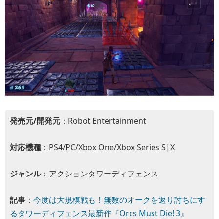
発売元/開発元
：Robot Entertainment
対応機種
：PS4/PC/Xbox One/Xbox Series S|X
ジャンル
：アクションタワーディフェンス
記事
：
今度は大規模戦も！無数のオークを返り討ちにす
るタワーディフェンス最新作『Orcs Must Die! 3』